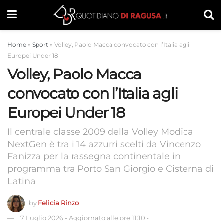
Home
»
Sport
»
Volley, Paolo Macca convocato con l’Italia agli
Europei Under 18
Volley, Paolo Macca
convocato con l’Italia agli
Europei Under 18
Il centrale classe 2009 della Volley Modica
NextGen è tra i 14 azzurri scelti da Vincenzo
Fanizza per la rassegna continentale in
programma tra Porto San Giorgio e Cisterna di
Latina
by
Felicia Rinzo
7 Luglio 2026
-
Aggiornato alle ore 11:10
-