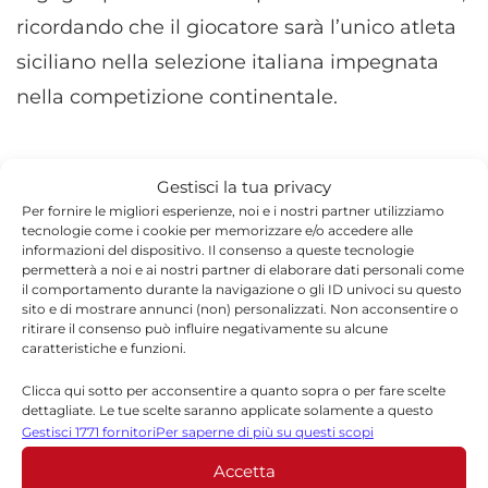
ricordando che il giocatore sarà l’unico atleta
siciliano nella selezione italiana impegnata
nella competizione continentale.
Gestisci la tua privacy
Per fornire le migliori esperienze, noi e i nostri partner utilizziamo
TORNA IN SPORT
tecnologie come i cookie per memorizzare e/o accedere alle
informazioni del dispositivo. Il consenso a queste tecnologie
permetterà a noi e ai nostri partner di elaborare dati personali come
il comportamento durante la navigazione o gli ID univoci su questo
sito e di mostrare annunci (non) personalizzati. Non acconsentire o
ritirare il consenso può influire negativamente su alcune
caratteristiche e funzioni.
Clicca qui sotto per acconsentire a quanto sopra o per fare scelte
dettagliate. Le tue scelte saranno applicate solamente a questo
Felicia Rinzo
sito. È possibile modificare le impostazioni in qualsiasi momento,
Gestisci 1771 fornitori
Per saperne di più su questi scopi
compreso il ritiro del consenso, utilizzando i pulsanti della Cookie
Felicia Rinzo è giornalista e blogger con oltre 15
Accetta
Policy o cliccando sul pulsante di gestione del consenso nella parte
anni di esperienza nel panorama dell’informazione