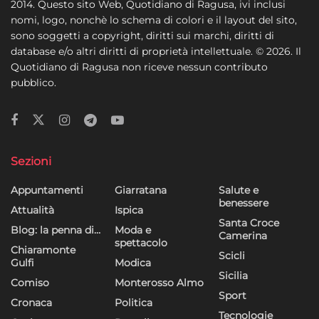
2014. Questo sito Web, Quotidiano di Ragusa, ivi inclusi
nomi, logo, nonchè lo schema di colori e il layout del sito,
sono soggetti a copyright, diritti sui marchi, diritti di
database e/o altri diritti di proprietà intellettuale. © 2026. Il
Quotidiano di Ragusa non riceve nessun contributo
pubblico.
Sezioni
Appuntamenti
Giarratana
Salute e
benessere
Attualità
Ispica
Santa Croce
Blog: la penna di…
Moda e
Camerina
spettacolo
Chiaramonte
Scicli
Gulfi
Modica
Sicilia
Comiso
Monterosso Almo
Sport
Cronaca
Politica
Tecnologie