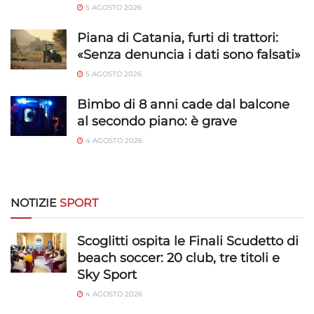
Abbinare e combinare dati provenienti da altre
5 AGOSTO 2026
fonti di dati, Collegare diversi dispositivi,
Identificare i dispositivi in base alle informazioni
Piana di Catania, furti di trattori:
trasmesse automaticamente.
«Senza denuncia i dati sono falsati»
5 AGOSTO 2026
Utilizzare dati di geolocalizzazione precisi,
Riconoscere i dispositivi in base a informazioni
Bimbo di 8 anni cade dal balcone
richieste attivamente.
al secondo piano: è grave
4 AGOSTO 2026
Garantire la sicurezza, prevenire e
rilevare frodi, correggere errori, Erogare
e presentare pubblicità e contenuto,
Sempre attivo
Salvare e comunicare le scelte sulla
NOTIZIE
SPORT
privacy.
Scoglitti ospita le Finali Scudetto di
beach soccer: 20 club, tre titoli e
Sky Sport
4 AGOSTO 2026