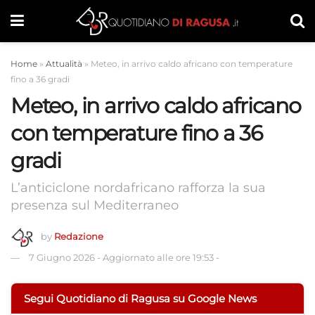
Home
»
Attualità
»
Meteo, in arrivo caldo africano con temperature
fino a 36 gradi
Meteo, in arrivo caldo africano
con temperature fino a 36
gradi
L’anticiclone nordafricano rafforza la sua
presenza sul Mediterraneo
by
Redazione
7 Giugno 2026
-
Aggiornato alle ore 19:53
-
Segui Quotidiano di Ragusa su Google News