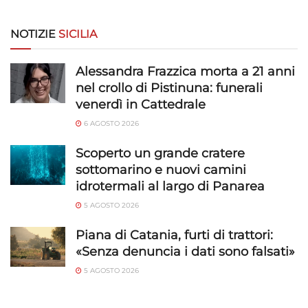
personalizzati, Sviluppare e migliorare i servizi, Utilizzare dati
limitati per la selezione dei contenuti.
NOTIZIE
SICILIA
Funzionalità
Sempre attivo
Alessandra Frazzica morta a 21 anni
Abbinare e combinare dati provenienti da altre
nel crollo di Pistinuna: funerali
fonti di dati, Collegare diversi dispositivi,
venerdì in Cattedrale
Identificare i dispositivi in base alle informazioni
trasmesse automaticamente.
6 AGOSTO 2026
Scoperto un grande cratere
Utilizzare dati di geolocalizzazione precisi,
sottomarino e nuovi camini
Riconoscere i dispositivi in base a informazioni
idrotermali al largo di Panarea
richieste attivamente.
5 AGOSTO 2026
Garantire la sicurezza, prevenire e
Piana di Catania, furti di trattori:
rilevare frodi, correggere errori, Erogare
«Senza denuncia i dati sono falsati»
e presentare pubblicità e contenuto,
Sempre attivo
Salvare e comunicare le scelte sulla
5 AGOSTO 2026
privacy.