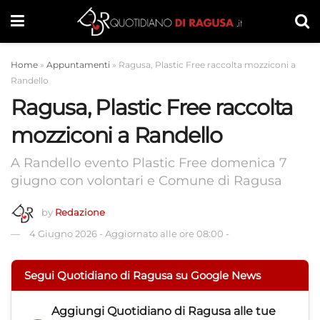
Home
»
Appuntamenti
»
Ragusa, Plastic Free raccolta mozziconi a
Randello
Ragusa, Plastic Free raccolta
mozziconi a Randello
A Randello evento Plastic Free domenica 7
giugno con volontari e Comune di Ragusa
by
Redazione
4 Giugno 2026
-
Aggiornato alle ore 08:00
-
Segui Quotidiano di Ragusa su Google News
Aggiungi
Quotidiano di Ragusa
alle tue