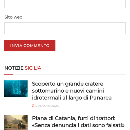
trasmesse automaticamente.
Sito web
Utilizzare dati di geolocalizzazione precisi,
Riconoscere i dispositivi in base a informazioni
richieste attivamente.
Garantire la sicurezza, prevenire e
rilevare frodi, correggere errori, Erogare
e presentare pubblicità e contenuto,
Sempre attivo
NOTIZIE
SICILIA
Salvare e comunicare le scelte sulla
privacy.
Scoperto un grande cratere
sottomarino e nuovi camini
idrotermali al largo di Panarea
5 AGOSTO 2026
Piana di Catania, furti di trattori:
«Senza denuncia i dati sono falsati»