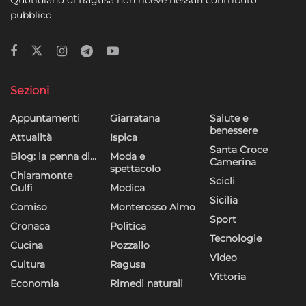
Quotidiano di Ragusa non riceve nessun contributo
pubblico.
Sezioni
Appuntamenti
Giarratana
Salute e
benessere
Attualità
Ispica
Santa Croce
Blog: la penna di…
Moda e
Camerina
spettacolo
Chiaramonte
Scicli
Gulfi
Modica
Sicilia
Comiso
Monterosso Almo
Sport
Cronaca
Politica
Tecnologie
Cucina
Pozzallo
Video
Cultura
Ragusa
Vittoria
Economia
Rimedi naturali