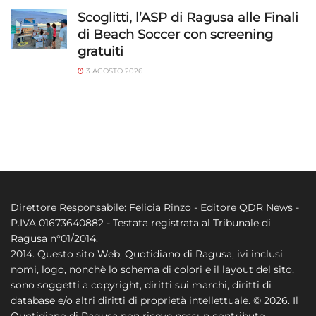
Scoglitti, l’ASP di Ragusa alle Finali
di Beach Soccer con screening
gratuiti
3 AGOSTO 2026
Direttore Responsabile: Felicia Rinzo - Editore QDR News -
P.IVA 01673640882 - Testata registrata al Tribunale di
Ragusa n°01/2014.
2014. Questo sito Web, Quotidiano di Ragusa, ivi inclusi
nomi, logo, nonchè lo schema di colori e il layout del sito,
sono soggetti a copyright, diritti sui marchi, diritti di
database e/o altri diritti di proprietà intellettuale. © 2026. Il