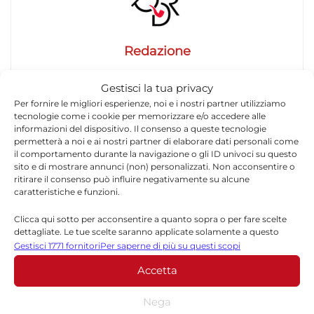
Redazione
La redazione di Quotidianodiragusa.it è composta
Gestisci la tua privacy
da giornalisti, collaboratori e professionisti
Per fornire le migliori esperienze, noi e i nostri partner utilizziamo
dell’informazione che ogni giorno lavorano per
tecnologie come i cookie per memorizzare e/o accedere alle
offrire notizie, approfondimenti e contenuti
informazioni del dispositivo. Il consenso a queste tecnologie
accurati dedicati alla Sicilia, all’attualità, alla
permetterà a noi e ai nostri partner di elaborare dati personali come
politica, alla cronaca, alla cultura e allo sport. Un
il comportamento durante la navigazione o gli ID univoci su questo
sito e di mostrare annunci (non) personalizzati. Non acconsentire o
team dinamico e indipendente che garantisce
ritirare il consenso può influire negativamente su alcune
qualità, tempestività e affidabilità.
caratteristiche e funzioni.
Clicca qui sotto per acconsentire a quanto sopra o per fare scelte
dettagliate. Le tue scelte saranno applicate solamente a questo
sito. È possibile modificare le impostazioni in qualsiasi momento,
Gestisci 1771 fornitori
Per saperne di più su questi scopi
compreso il ritiro del consenso, utilizzando i pulsanti della Cookie
Accetta
Policy o cliccando sul pulsante di gestione del consenso nella parte
inferiore dello schermo.
Lascia un commento
Nega