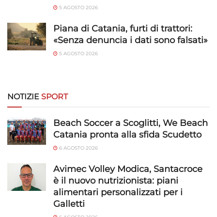
Identificare i dispositivi in base alle informazioni
5 AGOSTO 2026
trasmesse automaticamente.
Piana di Catania, furti di trattori:
«Senza denuncia i dati sono falsati»
Utilizzare dati di geolocalizzazione precisi,
Riconoscere i dispositivi in base a informazioni
5 AGOSTO 2026
richieste attivamente.
Garantire la sicurezza, prevenire e
NOTIZIE
SPORT
rilevare frodi, correggere errori, Erogare
e presentare pubblicità e contenuto,
Sempre attivo
Salvare e comunicare le scelte sulla
Beach Soccer a Scoglitti, We Beach
privacy.
Catania pronta alla sfida Scudetto
6 AGOSTO 2026
Avimec Volley Modica, Santacroce
è il nuovo nutrizionista: piani
alimentari personalizzati per i
Galletti