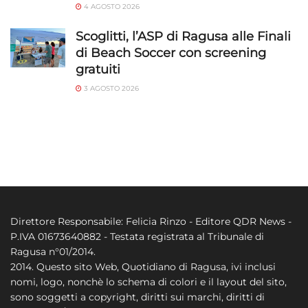
4 AGOSTO 2026
Scoglitti, l’ASP di Ragusa alle Finali
di Beach Soccer con screening
gratuiti
3 AGOSTO 2026
Direttore Responsabile: Felicia Rinzo - Editore QDR News -
P.IVA 01673640882 - Testata registrata al Tribunale di
Ragusa n°01/2014.
2014. Questo sito Web, Quotidiano di Ragusa, ivi inclusi
nomi, logo, nonchè lo schema di colori e il layout del sito,
sono soggetti a copyright, diritti sui marchi, diritti di