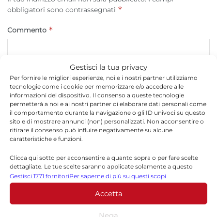
*
obbligatori sono contrassegnati
*
Commento
Gestisci la tua privacy
Per fornire le migliori esperienze, noi e i nostri partner utilizziamo
tecnologie come i cookie per memorizzare e/o accedere alle
informazioni del dispositivo. Il consenso a queste tecnologie
permetterà a noi e ai nostri partner di elaborare dati personali come
il comportamento durante la navigazione o gli ID univoci su questo
sito e di mostrare annunci (non) personalizzati. Non acconsentire o
ritirare il consenso può influire negativamente su alcune
caratteristiche e funzioni.
*
Nome
Clicca qui sotto per acconsentire a quanto sopra o per fare scelte
dettagliate. Le tue scelte saranno applicate solamente a questo
sito. È possibile modificare le impostazioni in qualsiasi momento,
Gestisci 1771 fornitori
Per saperne di più su questi scopi
compreso il ritiro del consenso, utilizzando i pulsanti della Cookie
*
Email
Accetta
Policy o cliccando sul pulsante di gestione del consenso nella parte
inferiore dello schermo.
Nega