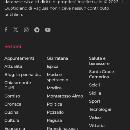
database e/o altri diritti di proprietà intellettuale. © 2026. Il
Quotidiano di Ragusa non riceve nessun contributo
pubblico.
Sezioni
Appuntamenti
Giarratana
Salute e
benessere
Attualità
Ispica
Santa Croce
Blog: la penna di…
Moda e
Camerina
spettacolo
Chiaramonte
Scicli
Gulfi
Modica
Sicilia
Comiso
Monterosso Almo
Sport
Cronaca
Politica
Tecnologie
Cucina
Pozzallo
Video
Cultura
Ragusa
Vittoria
Economia
Rimedi naturali