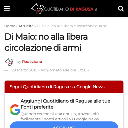
Home
»
Attualità
»
Di Maio: no alla libera circolazione di armi
Di Maio: no alla libera
circolazione di armi
by
Redazione
29 Marzo 2019
-
Aggiornato alle ore 10:50
-
Segui Quotidiano di Ragusa su Google News
Aggiungi
Quotidiano di Ragusa
alle tue
Fonti preferite
Quando cercherai una notizia, troverai più
facilmente i nostri articoli su Google News.