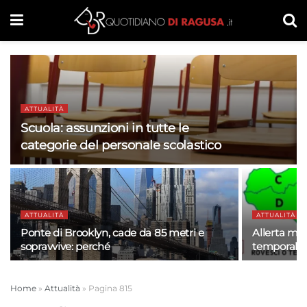
ATTUALITÀ
Scuola: assunzioni in tutte le
categorie del personale scolastico
ATTUALITÀ
ATTUALITÀ
Ponte di Brooklyn, cade da 85 metri e
Allerta mete
sopravvive: perché
temporali 
Home
»
Attualità
»
Pagina 815