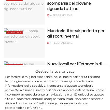
scomparsa del giovane
riguarda tutti noi
4 FEBBRAIO 2019
Mandorle: il break perfetto per
ATTUALITÀ
gli sport invernali
4 FEBBRAIO 2019
Nuovi locali per l’Ortopedia di
ATTUALITÀ
Vittoria
Gestisci la tua privacy
4 FEBBRAIO 2019
Per fornire le migliori esperienze, noi e i nostri partner utilizziamo
tecnologie come i cookie per memorizzare e/o accedere alle
informazioni del dispositivo. Il consenso a queste tecnologie
permetterà a noi e ai nostri partner di elaborare dati personali come
il comportamento durante la navigazione o gli ID univoci su questo
Tavolo tecnico per parlare degli
sito e di mostrare annunci (non) personalizzati. Non acconsentire o
ATTUALITÀ
azionisti Bapr
ritirare il consenso può influire negativamente su alcune
caratteristiche e funzioni.
4 FEBBRAIO 2019