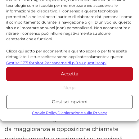
tecnologie come i cookie per memorizzare e/o accedere alle
di controllo e proposta all’interno dell’aula
informazioni del dispositivo. Il consenso a queste tecnologie
permetterà a noi e ai nostri partner di elaborare dati personali come
consiliare.
il comportamento durante la navigazione o gli ID univoci su questo
sito e di mostrare annunci (non) personalizzati. Non acconsentire o
Il rendiconto di gestione rappresenta uno
ritirare il consenso può influire negativamente su alcune
caratteristiche e funzioni.
degli atti più importanti dell’attività
Clicca qui sotto per acconsentire a quanto sopra o per fare scelte
finanziaria degli enti locali. Il documento
dettagliate. Le tue scelte saranno applicate solamente a questo
sito. È possibile modificare le impostazioni in qualsiasi momento,
Gestisci 1771 fornitori
Per saperne di più su questi scopi
certifica infatti i risultati della gestione
compreso il ritiro del consenso, utilizzando i pulsanti della Cookie
economica e patrimoniale dell’anno
Accetta
Policy o cliccando sul pulsante di gestione del consenso nella parte
inferiore dello schermo.
precedente e costituisce uno strumento
Nega
fondamentale per valutare lo stato dei conti
Statistiche
Gestisci opzioni
comunali.
Archiviare informazioni su dispositivo e/o accedervi, Misurare le
prestazioni degli annunci, Misurare le prestazioni dei contenuti,
Cookie Policy
Dichiarazione sulla Privacy
A Vittoria il Consiglio comunale è composto
Comprendere il pubblico attraverso statistiche o la
combinazione di dati provenienti da fonti diverse.
da maggioranza e opposizione chiamate
periodicamente a esprimersi sui principali