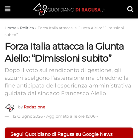
Home
»
Politica
»
Forza Italia attacca la Giunta Aiello: “Dimissioni
subito”
Forza Italia attacca la Giunta
Aiello: “Dimissioni subito”
Dopo il voto sul rendiconto di gestione, gli
azzurri scelgono l’astensione ma chiedono la
fine anticipata dell’esperienza amministrativa
guidata dal sindaco Francesco Aiello
by
Redazione
12 Giugno 2026
-
Aggiornato alle ore 15:06
-
Segui Quotidiano di Ragusa su Google News