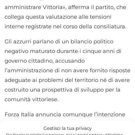
amministrare Vittoria», afferma il partito, che
collega questa valutazione alle tensioni
interne registrate nel corso della consiliatura.
Gli azzurri parlano di un bilancio politico
negativo maturato durante i cinque anni di
governo cittadino, accusando
l’amministrazione di non avere fornito risposte
adeguate ai problemi del territorio né di avere
costruito una prospettiva di sviluppo per la
comunità vittoriese.
Forza Italia annuncia comunque l’intenzione
di continuare a svolgere il proprio ruolo dai
Gestisci la tua privacy
banchi dell’opposizione, mantenendo attività
Per fornire le migliori esperienze, noi e i nostri partner utilizziamo