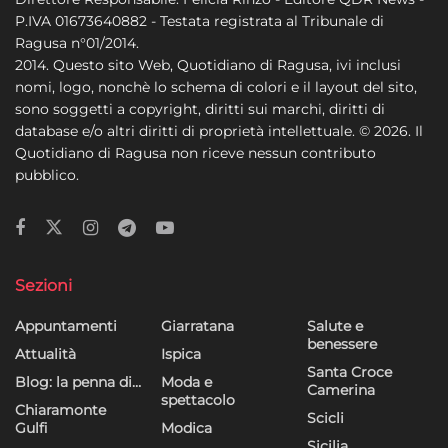
P.IVA 01673640882 - Testata registrata al Tribunale di
Ragusa n°01/2014.
2014. Questo sito Web, Quotidiano di Ragusa, ivi inclusi
nomi, logo, nonchè lo schema di colori e il layout del sito,
sono soggetti a copyright, diritti sui marchi, diritti di
database e/o altri diritti di proprietà intellettuale. © 2026. Il
Quotidiano di Ragusa non riceve nessun contributo
pubblico.
Sezioni
Appuntamenti
Giarratana
Salute e
benessere
Attualità
Ispica
Santa Croce
Blog: la penna di…
Moda e
Camerina
spettacolo
Chiaramonte
Scicli
Gulfi
Modica
Sicilia