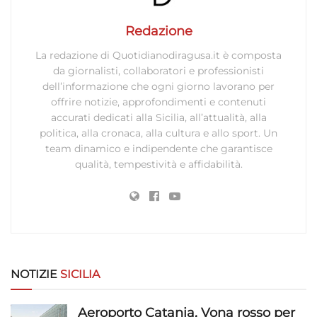
Garantire la sicurezza, prevenire e
Redazione
rilevare frodi, correggere errori, Erogare
e presentare pubblicità e contenuto,
Sempre attivo
La redazione di Quotidianodiragusa.it è composta
Salvare e comunicare le scelte sulla
da giornalisti, collaboratori e professionisti
privacy.
dell’informazione che ogni giorno lavorano per
offrire notizie, approfondimenti e contenuti
accurati dedicati alla Sicilia, all’attualità, alla
politica, alla cronaca, alla cultura e allo sport. Un
team dinamico e indipendente che garantisce
qualità, tempestività e affidabilità.
NOTIZIE
SICILIA
Aeroporto Catania, Vona rosso per