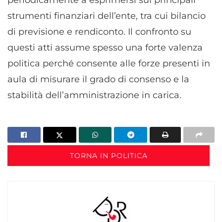
Marketing
strumenti finanziari dell’ente, tra cui bilancio
Archiviare informazioni su dispositivo e/o accedervi, Utilizzare
di previsione e rendiconto. Il confronto su
dati limitati per la selezione della pubblicità, Creare profili per la
pubblicità personalizzata, Utilizzare profili per la selezione di
questi atti assume spesso una forte valenza
pubblicità personalizzata, Creare profili per la personalizzazione
politica perché consente alle forze presenti in
dei contenuti, Utilizzare profili per la selezione di contenuti
personalizzati, Sviluppare e migliorare i servizi, Utilizzare dati
aula di misurare il grado di consenso e la
limitati per la selezione dei contenuti.
stabilità dell’amministrazione in carica.
Funzionalità
Sempre attivo
Abbinare e combinare dati provenienti da altre
fonti di dati, Collegare diversi dispositivi,
Identificare i dispositivi in base alle informazioni
TORNA IN POLITICA
trasmesse automaticamente.
Utilizzare dati di geolocalizzazione precisi,
Riconoscere i dispositivi in base a informazioni
richieste attivamente.