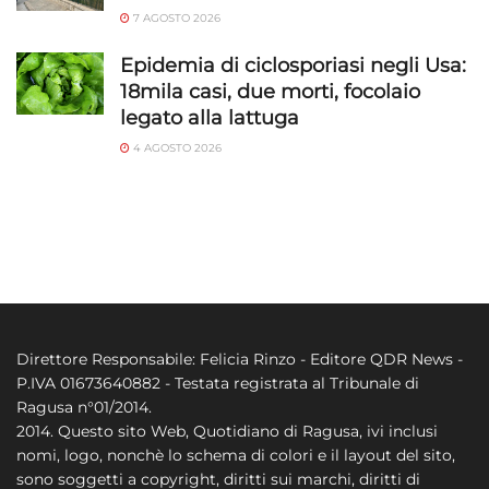
7 AGOSTO 2026
Epidemia di ciclosporiasi negli Usa:
18mila casi, due morti, focolaio
legato alla lattuga
4 AGOSTO 2026
Direttore Responsabile: Felicia Rinzo - Editore QDR News -
P.IVA 01673640882 - Testata registrata al Tribunale di
Ragusa n°01/2014.
2014. Questo sito Web, Quotidiano di Ragusa, ivi inclusi
nomi, logo, nonchè lo schema di colori e il layout del sito,
sono soggetti a copyright, diritti sui marchi, diritti di