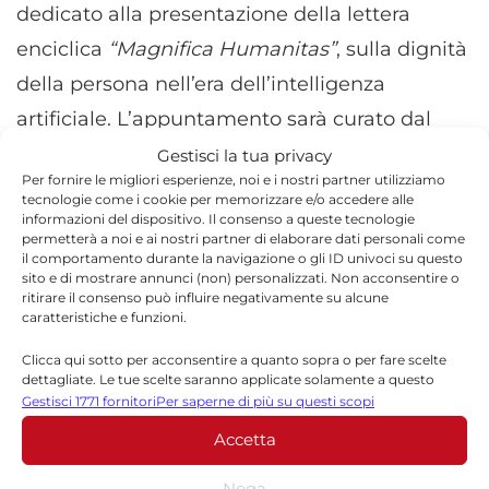
dedicato alla presentazione della lettera
enciclica
“Magnifica Humanitas”
, sulla dignità
della persona nell’era dell’intelligenza
artificiale. L’appuntamento sarà curato dal
teologo don Alessandro Rovello.
Gestisci la tua privacy
Per fornire le migliori esperienze, noi e i nostri partner utilizziamo
tecnologie come i cookie per memorizzare e/o accedere alle
informazioni del dispositivo. Il consenso a queste tecnologie
permetterà a noi e ai nostri partner di elaborare dati personali come
il comportamento durante la navigazione o gli ID univoci su questo
sito e di mostrare annunci (non) personalizzati. Non acconsentire o
ritirare il consenso può influire negativamente su alcune
caratteristiche e funzioni.
Clicca qui sotto per acconsentire a quanto sopra o per fare scelte
dettagliate. Le tue scelte saranno applicate solamente a questo
sito. È possibile modificare le impostazioni in qualsiasi momento,
Gestisci 1771 fornitori
Per saperne di più su questi scopi
compreso il ritiro del consenso, utilizzando i pulsanti della Cookie
Accetta
Policy o cliccando sul pulsante di gestione del consenso nella parte
inferiore dello schermo.
Nega