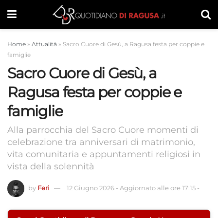
Home
»
Attualità
»
Sacro Cuore di Gesù, a Ragusa festa per coppie e
famiglie
Sacro Cuore di Gesù, a
Ragusa festa per coppie e
famiglie
Alla parrocchia del Sacro Cuore momenti di
celebrazione tra anniversari di matrimonio,
vita comunitaria e appuntamenti religiosi in
vista della solennità
by
Feri
12 Giugno 2026
-
Aggiornato alle ore 17:15
-