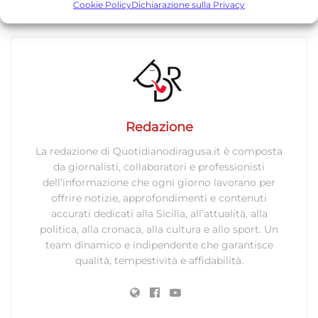
TORNA IN SPORT
prestazioni degli annunci, Misurare le prestazioni dei contenuti,
Cookie Policy
Dichiarazione sulla Privacy
Comprendere il pubblico attraverso statistiche o la
combinazione di dati provenienti da fonti diverse.
Marketing
Archiviare informazioni su dispositivo e/o accedervi, Utilizzare
dati limitati per la selezione della pubblicità, Creare profili per la
pubblicità personalizzata, Utilizzare profili per la selezione di
Redazione
pubblicità personalizzata, Creare profili per la personalizzazione
La redazione di Quotidianodiragusa.it è composta
dei contenuti, Utilizzare profili per la selezione di contenuti
da giornalisti, collaboratori e professionisti
personalizzati, Sviluppare e migliorare i servizi, Utilizzare dati
dell’informazione che ogni giorno lavorano per
limitati per la selezione dei contenuti.
offrire notizie, approfondimenti e contenuti
accurati dedicati alla Sicilia, all’attualità, alla
Funzionalità
Sempre attivo
politica, alla cronaca, alla cultura e allo sport. Un
team dinamico e indipendente che garantisce
Abbinare e combinare dati provenienti da altre
qualità, tempestività e affidabilità.
fonti di dati, Collegare diversi dispositivi,
Identificare i dispositivi in base alle informazioni
trasmesse automaticamente.