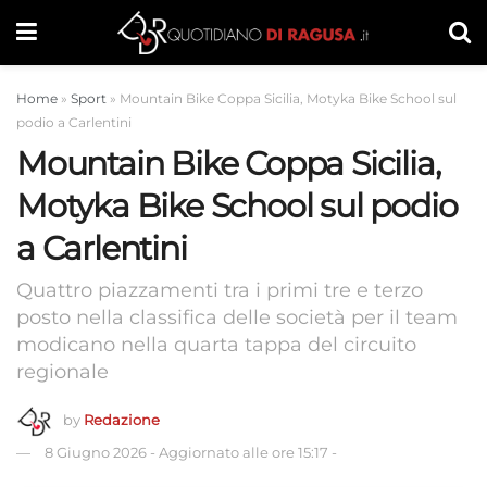
Home
»
Sport
»
Mountain Bike Coppa Sicilia, Motyka Bike School sul
podio a Carlentini
Mountain Bike Coppa Sicilia,
Motyka Bike School sul podio
a Carlentini
Quattro piazzamenti tra i primi tre e terzo
posto nella classifica delle società per il team
modicano nella quarta tappa del circuito
regionale
by
Redazione
8 Giugno 2026
-
Aggiornato alle ore 15:17
-