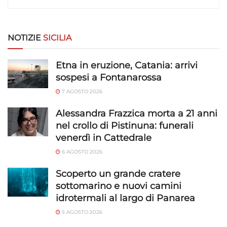
Utilizzare dati di geolocalizzazione precisi,
Riconoscere i dispositivi in base a informazioni
richieste attivamente.
NOTIZIE
SICILIA
Garantire la sicurezza, prevenire e
Etna in eruzione, Catania: arrivi
rilevare frodi, correggere errori, Erogare
sospesi a Fontanarossa
e presentare pubblicità e contenuto,
Sempre attivo
Salvare e comunicare le scelte sulla
7 AGOSTO 2026
privacy.
Alessandra Frazzica morta a 21 anni
nel crollo di Pistinuna: funerali
venerdì in Cattedrale
6 AGOSTO 2026
Scoperto un grande cratere
sottomarino e nuovi camini
idrotermali al largo di Panarea
5 AGOSTO 2026