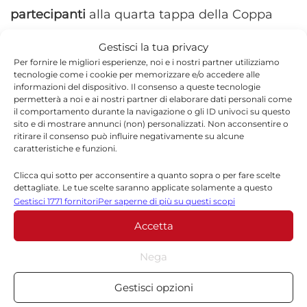
partecipanti
alla quarta tappa della Coppa
Sicilia, uno dei principali circuiti regionali
Gestisci la tua privacy
dedicati alle categorie giovanili.
Per fornire le migliori esperienze, noi e i nostri partner utilizziamo
tecnologie come i cookie per memorizzare e/o accedere alle
informazioni del dispositivo. Il consenso a queste tecnologie
“
Gli ottimi piazzamenti dei nostri atleti ci
permetterà a noi e ai nostri partner di elaborare dati personali come
il comportamento durante la navigazione o gli ID univoci su questo
permettono ancora una volta di salire sul
sito e di mostrare annunci (non) personalizzati. Non acconsentire o
podio con il terzo posto tra le società
ritirare il consenso può influire negativamente su alcune
caratteristiche e funzioni.
partecipanti alla quarta tappa di Coppa
Clicca qui sotto per acconsentire a quanto sopra o per fare scelte
Sicilia
“, ha commentato Arianna Melilli,
dettagliate. Le tue scelte saranno applicate solamente a questo
sottolineando come le prestazioni ottenute
sito. È possibile modificare le impostazioni in qualsiasi momento,
Gestisci 1771 fornitori
Per saperne di più su questi scopi
compreso il ritiro del consenso, utilizzando i pulsanti della Cookie
confermino la crescita del gruppo.
Accetta
Policy o cliccando sul pulsante di gestione del consenso nella parte
inferiore dello schermo.
Nega
Statistiche
Gestisci opzioni
Archiviare informazioni su dispositivo e/o accedervi, Misurare le