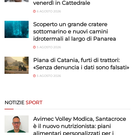
Funzionalità
venerdì in Cattedrale
Sempre attivo
6 AGOSTO 2026
Abbinare e combinare dati provenienti da altre
fonti di dati, Collegare diversi dispositivi,
Scoperto un grande cratere
Identificare i dispositivi in base alle informazioni
sottomarino e nuovi camini
trasmesse automaticamente.
idrotermali al largo di Panarea
Utilizzare dati di geolocalizzazione precisi,
5 AGOSTO 2026
Riconoscere i dispositivi in base a informazioni
Piana di Catania, furti di trattori:
richieste attivamente.
«Senza denuncia i dati sono falsati»
Garantire la sicurezza, prevenire e
5 AGOSTO 2026
rilevare frodi, correggere errori, Erogare
e presentare pubblicità e contenuto,
Sempre attivo
Salvare e comunicare le scelte sulla
NOTIZIE
SPORT
privacy.
Avimec Volley Modica, Santacroce
è il nuovo nutrizionista: piani
alimentari personalizzati per i