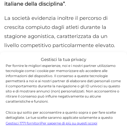
italiane della disciplina”
.
La società evidenzia inoltre il percorso di
crescita compiuto dagli atleti durante la
stagione agonistica, caratterizzata da un
livello competitivo particolarmente elevato.
Gestisci la tua privacy
Per fornire le migliori esperienze, noi e i nostri partner utilizziamo
tecnologie come i cookie per memorizzare e/o accedere alle
informazioni del dispositivo. Il consenso a queste tecnologie
TORNA IN SPORT
permetterà a noi e ai nostri partner di elaborare dati personali come
il comportamento durante la navigazione o gli ID univoci su questo
sito e di mostrare annunci (non) personalizzati. Non acconsentire o
ritirare il consenso può influire negativamente su alcune
caratteristiche e funzioni.
Clicca qui sotto per acconsentire a quanto sopra o per fare scelte
dettagliate. Le tue scelte saranno applicate solamente a questo
sito. È possibile modificare le impostazioni in qualsiasi momento,
Gestisci 1771 fornitori
Per saperne di più su questi scopi