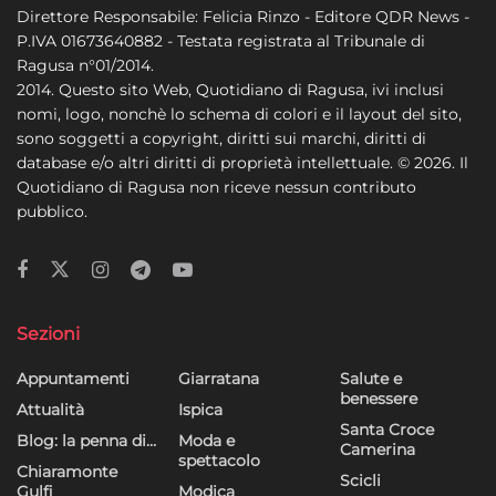
Direttore Responsabile: Felicia Rinzo - Editore QDR News -
P.IVA 01673640882 - Testata registrata al Tribunale di
Ragusa n°01/2014.
2014. Questo sito Web, Quotidiano di Ragusa, ivi inclusi
nomi, logo, nonchè lo schema di colori e il layout del sito,
sono soggetti a copyright, diritti sui marchi, diritti di
database e/o altri diritti di proprietà intellettuale. © 2026. Il
Quotidiano di Ragusa non riceve nessun contributo
pubblico.
Sezioni
Appuntamenti
Giarratana
Salute e
benessere
Attualità
Ispica
Santa Croce
Blog: la penna di…
Moda e
Camerina
spettacolo
Chiaramonte
Scicli
Gulfi
Modica