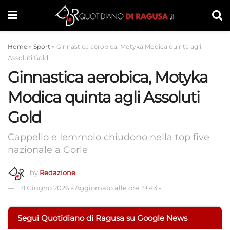
Home
»
Sport
»
Ginnastica aerobica, Motyka Modica quinta agli
Assoluti Gold
Ginnastica aerobica, Motyka
Modica quinta agli Assoluti
Gold
Cappello e Iemmolo chiudono nella top five
nazionale a Gorle
by
Redazione
8 Giugno 2026
-
Aggiornato alle ore 19:43
-
Segui Quotidiano di Ragusa su Google News