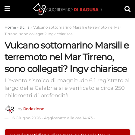
Home
»
Sicilia
»
Vulcano sottomarino Marsili e terremoto nel Mar
Tirreno, sono collegati? Ingv chiarisce
Vulcano sottomarino Marsili e
terremoto nel Mar Tirreno,
sono collegati? Ingv chiarisce
L’evento sismico di magnitudo 6.1 registrato al
largo della Calabria si è verificato a circa 250
chilometri di profondità
by
Redazione
6 Giugno 2026
-
Aggiornato alle ore 14:43
-