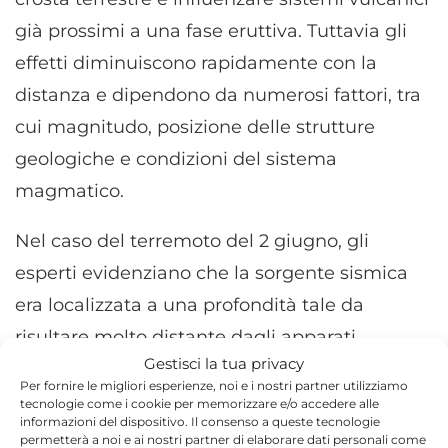
già prossimi a una fase eruttiva. Tuttavia gli
effetti diminuiscono rapidamente con la
distanza e dipendono da numerosi fattori, tra
cui magnitudo, posizione delle strutture
geologiche e condizioni del sistema
magmatico.
Nel caso del terremoto del 2 giugno, gli
esperti evidenziano che la sorgente sismica
era localizzata a una profondità tale da
risultare molto distante dagli apparati
Gestisci la tua privacy
vulcanici del Tirreno meridionale.
Per fornire le migliori esperienze, noi e i nostri partner utilizziamo
tecnologie come i cookie per memorizzare e/o accedere alle
Per questo motivo, allo stato attuale delle
informazioni del dispositivo. Il consenso a queste tecnologie
permetterà a noi e ai nostri partner di elaborare dati personali come