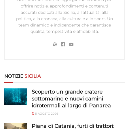
offrire notizie, approfondimenti e contenuti
accurati dedicati alla Sicilia, all’attualità, alla
politica, alla cronaca, alla cultura e allo sport. Un
team dinamico e indipendente che garantisce
qualità, tempestività e affidabilità.
NOTIZIE
SICILIA
Scoperto un grande cratere
sottomarino e nuovi camini
idrotermali al largo di Panarea
5 AGOSTO 2026
Piana di Catania, furti di trattori: