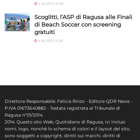
4 AGOSTO 2026
Scoglitti, l’ASP di Ragusa alle Finali
di Beach Soccer con screening
gratuiti
3 AGOSTO 2026
Direttore Responsabile: Felicia Rinzo - Editore QDR News -
P.IVA 01673640882 - Testata registrata al Tribunale di
Ragusa n°01/2014.
2014. Questo sito Web, Quotidiano di Ragusa, ivi inclusi
nomi, logo, nonchè lo schema di colori e il layout del sito,
sono soggetti a copyright, diritti sui marchi, diritti di