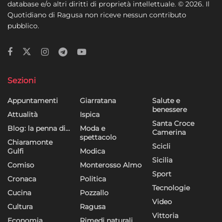
database e/o altri diritti di proprietà intellettuale. © 2026. Il
Quotidiano di Ragusa non riceve nessun contributo
pubblico.
Sezioni
Appuntamenti
Giarratana
Salute e
benessere
Attualità
Ispica
Santa Croce
Blog: la penna di…
Moda e
Camerina
spettacolo
Chiaramonte
Scicli
Gulfi
Modica
Sicilia
Comiso
Monterosso Almo
Sport
Cronaca
Politica
Tecnologie
Cucina
Pozzallo
Video
Cultura
Ragusa
Vittoria
Economia
Rimedi naturali