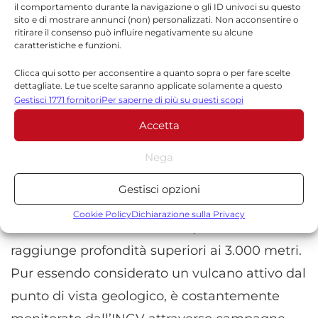
conoscenze scientifiche, non esistono
il comportamento durante la navigazione o gli ID univoci su questo
sito e di mostrare annunci (non) personalizzati. Non acconsentire o
evidenze che possano indicare una capacità
ritirare il consenso può influire negativamente su alcune
del sisma di innescare direttamente
caratteristiche e funzioni.
un’eruzione del Marsili o di altri vulcani
Clicca qui sotto per acconsentire a quanto sopra o per fare scelte
dettagliate. Le tue scelte saranno applicate solamente a questo
sottomarini presenti nell’area.
sito. È possibile modificare le impostazioni in qualsiasi momento,
Gestisci 1771 fornitori
Per saperne di più su questi scopi
compreso il ritiro del consenso, utilizzando i pulsanti della Cookie
Accetta
Policy o cliccando sul pulsante di gestione del consenso nella parte
Il contesto scientifico
inferiore dello schermo.
Nega
Il
Marsili
si estende per circa
70 chilometri di
Statistiche
lunghezza e 30 di larghezza
tra la Calabria e le
Gestisci opzioni
Archiviare informazioni su dispositivo e/o accedervi, Misurare le
Isole Eolie. La sua sommità si trova a circa
500
prestazioni degli annunci, Misurare le prestazioni dei contenuti,
Cookie Policy
Dichiarazione sulla Privacy
metri sotto il livello del mare
, mentre la base
Comprendere il pubblico attraverso statistiche o la
combinazione di dati provenienti da fonti diverse.
raggiunge profondità superiori ai 3.000 metri.
Pur essendo considerato un vulcano attivo dal
Marketing
punto di vista geologico, è costantemente
Archiviare informazioni su dispositivo e/o accedervi, Utilizzare
dati limitati per la selezione della pubblicità, Creare profili per la