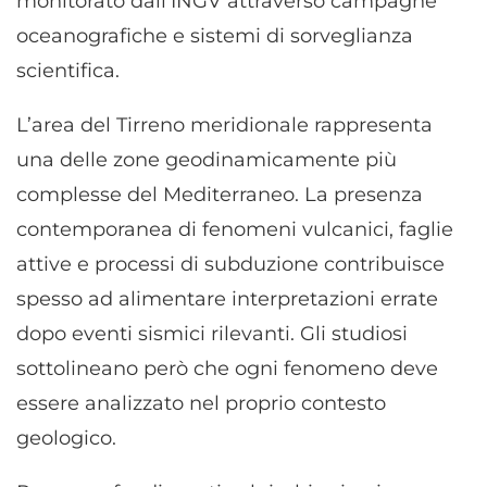
monitorato dall’INGV attraverso campagne
pubblicità personalizzata, Utilizzare profili per la selezione di
oceanografiche e sistemi di sorveglianza
pubblicità personalizzata, Creare profili per la personalizzazione
scientifica.
dei contenuti, Utilizzare profili per la selezione di contenuti
personalizzati, Sviluppare e migliorare i servizi, Utilizzare dati
limitati per la selezione dei contenuti.
L’area del Tirreno meridionale rappresenta
una delle zone geodinamicamente più
Funzionalità
Sempre attivo
complesse del Mediterraneo. La presenza
Abbinare e combinare dati provenienti da altre
contemporanea di fenomeni vulcanici, faglie
fonti di dati, Collegare diversi dispositivi,
Identificare i dispositivi in base alle informazioni
attive e processi di subduzione contribuisce
trasmesse automaticamente.
spesso ad alimentare interpretazioni errate
dopo eventi sismici rilevanti. Gli studiosi
Utilizzare dati di geolocalizzazione precisi,
Riconoscere i dispositivi in base a informazioni
sottolineano però che ogni fenomeno deve
richieste attivamente.
essere analizzato nel proprio contesto
geologico.
Garantire la sicurezza, prevenire e
rilevare frodi, correggere errori, Erogare