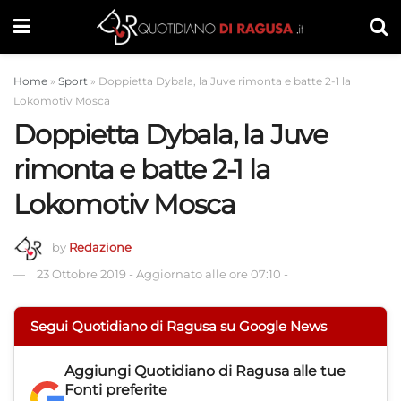
Home
»
Sport
»
Doppietta Dybala, la Juve rimonta e batte 2-1 la
Lokomotiv Mosca
Doppietta Dybala, la Juve
rimonta e batte 2-1 la
Lokomotiv Mosca
by
Redazione
23 Ottobre 2019
-
Aggiornato alle ore 07:10
-
Segui Quotidiano di Ragusa su Google News
Aggiungi
Quotidiano di Ragusa
alle tue
Fonti preferite