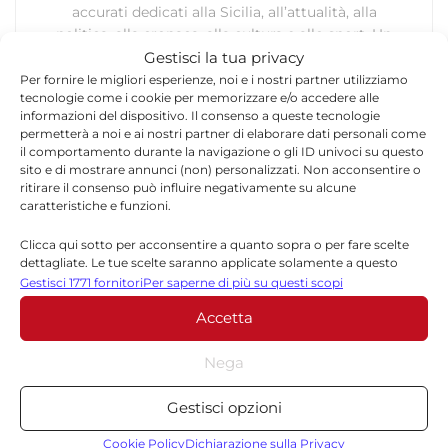
accurati dedicati alla Sicilia, all’attualità, alla
politica, alla cronaca, alla cultura e allo sport. Un
team dinamico e indipendente che garantisce
Gestisci la tua privacy
qualità, tempestività e affidabilità.
Per fornire le migliori esperienze, noi e i nostri partner utilizziamo
tecnologie come i cookie per memorizzare e/o accedere alle
informazioni del dispositivo. Il consenso a queste tecnologie
permetterà a noi e ai nostri partner di elaborare dati personali come
il comportamento durante la navigazione o gli ID univoci su questo
sito e di mostrare annunci (non) personalizzati. Non acconsentire o
ritirare il consenso può influire negativamente su alcune
caratteristiche e funzioni.
Lascia un commento
Clicca qui sotto per acconsentire a quanto sopra o per fare scelte
dettagliate. Le tue scelte saranno applicate solamente a questo
sito. È possibile modificare le impostazioni in qualsiasi momento,
Il tuo indirizzo email non sarà pubblicato.
I campi
Gestisci 1771 fornitori
Per saperne di più su questi scopi
compreso il ritiro del consenso, utilizzando i pulsanti della Cookie
*
obbligatori sono contrassegnati
Accetta
Policy o cliccando sul pulsante di gestione del consenso nella parte
inferiore dello schermo.
*
Commento
Nega
Statistiche
Gestisci opzioni
Archiviare informazioni su dispositivo e/o accedervi, Misurare le
prestazioni degli annunci, Misurare le prestazioni dei contenuti,
Cookie Policy
Dichiarazione sulla Privacy