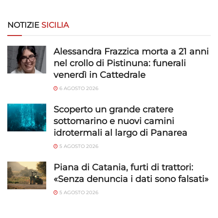
Utilizzare dati di geolocalizzazione precisi,
Riconoscere i dispositivi in base a informazioni
richieste attivamente.
NOTIZIE
SICILIA
Garantire la sicurezza, prevenire e
Alessandra Frazzica morta a 21 anni
rilevare frodi, correggere errori, Erogare
nel crollo di Pistinuna: funerali
e presentare pubblicità e contenuto,
Sempre attivo
venerdì in Cattedrale
Salvare e comunicare le scelte sulla
6 AGOSTO 2026
privacy.
Scoperto un grande cratere
sottomarino e nuovi camini
idrotermali al largo di Panarea
5 AGOSTO 2026
Piana di Catania, furti di trattori:
«Senza denuncia i dati sono falsati»
5 AGOSTO 2026