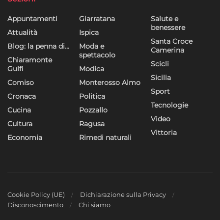
Appuntamenti
Giarratana
Salute e
benessere
Attualità
Ispica
Santa Croce
Blog: la penna di…
Moda e
Camerina
spettacolo
Chiaramonte
Scicli
Gulfi
Modica
Sicilia
Comiso
Monterosso Almo
Sport
Cronaca
Politica
Tecnologie
Cucina
Pozzallo
Video
Cultura
Ragusa
Vittoria
Economia
Rimedi naturali
Cookie Policy (UE)
Dichiarazione sulla Privacy
Disconoscimento
Chi siamo