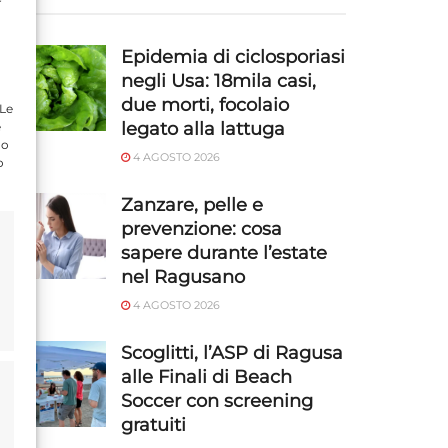
Epidemia di ciclosporiasi
negli Usa: 18mila casi,
due morti, focolaio
 Le
legato alla lattuga
e
do
4 AGOSTO 2026
o
Zanzare, pelle e
prevenzione: cosa
sapere durante l’estate
nel Ragusano
4 AGOSTO 2026
Scoglitti, l’ASP di Ragusa
alle Finali di Beach
Soccer con screening
gratuiti