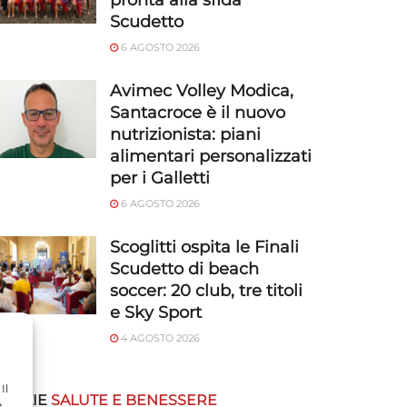
pronta alla sfida
Scudetto
6 AGOSTO 2026
Avimec Volley Modica,
Santacroce è il nuovo
nutrizionista: piani
alimentari personalizzati
per i Galletti
6 AGOSTO 2026
Scoglitti ospita le Finali
Scudetto di beach
soccer: 20 club, tre titoli
e Sky Sport
4 AGOSTO 2026
Il
OTIZIE
SALUTE E BENESSERE
e