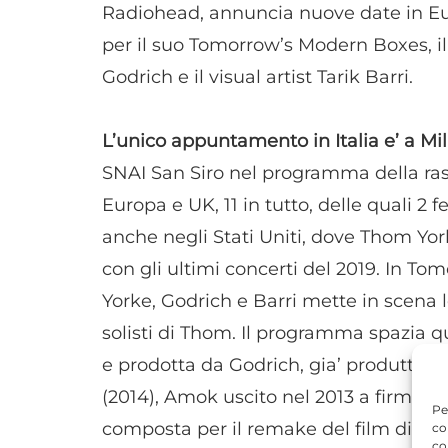
Radiohead, annuncia nuove date in Eu
per il suo Tomorrow’s Modern Boxes, il
Godrich e il visual artist Tarik Barri.
L’unico appuntamento in Italia e’ a Mi
SNAI San Siro nel programma della ra
Europa e UK, 11 in tutto, delle quali 2
anche negli Stati Uniti, dove Thom Yor
con gli ultimi concerti del 2019. In T
Yorke, Godrich e Barri mette in scena l
solisti di Thom. Il programma spazia q
e prodotta da Godrich, gia’ produtto
(2014), Amok uscito nel 2013 a firma A
Pe
composta per il remake del film di Da
co
co