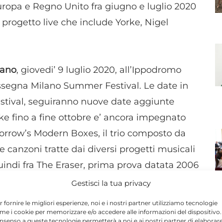
ropa e Regno Unito fra giugno e luglio 2020
 progetto live che include Yorke, Nigel
lano
, giovedi’ 9 luglio 2020, all’Ippodromo
ssegna Milano Summer Festival. Le date in
 festival, seguiranno nuove date aggiunte
ke fino a fine ottobre e’ ancora impegnato
omorrow’s Modern Boxes, il trio composto da
e canzoni tratte dai diversi progetti musicali
uindi fra The Eraser, prima prova datata 2006
re dei Radiohead, Tomorrow’s Modern Boxes
Gestisci la tua privacy
toms For Peace, Suspiria, colonna sonora
r fornire le migliori esperienze, noi e i nostri partner utilizziamo tecnologie
rio Argento a cura di Luca Guadagnino del
me i cookie per memorizzare e/o accedere alle informazioni del dispositivo. 
N
nsenso a queste tecnologie permetterà a noi e ai nostri partner di elaborar