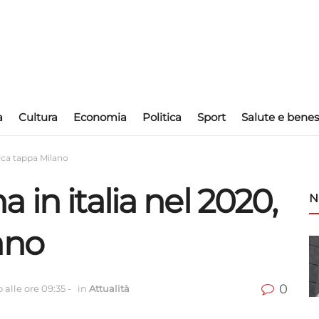
a
Cultura
Economia
Politica
Sport
Salute e benes
nica tappa Milano
 in italia nel 2020,
N
ano
0
 alle ore 09:35
-
in
Attualità