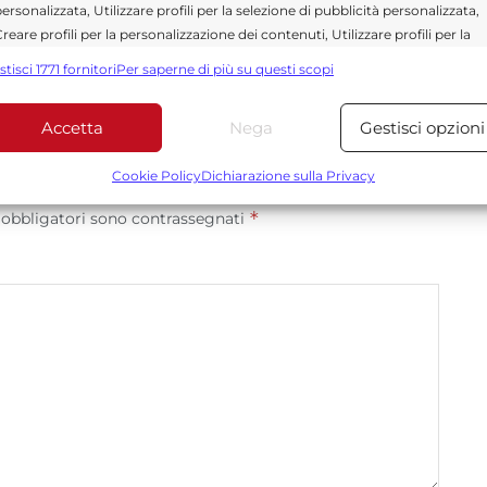
ersonalizzata, Utilizzare profili per la selezione di pubblicità personalizzata,
reare profili per la personalizzazione dei contenuti, Utilizzare profili per la
elezione di contenuti personalizzati, Sviluppare e migliorare i servizi,
stisci 1771 fornitori
Per saperne di più su questi scopi
tilizzare dati limitati per la selezione dei contenuti.
Accetta
Nega
Gestisci opzioni
Funzionalità
Sempre attiv
bbinare e combinare dati provenienti da altre fonti di dati,
Cookie Policy
Dichiarazione sulla Privacy
ollegare diversi dispositivi, Identificare i dispositivi in base
*
 obbligatori sono contrassegnati
alle informazioni trasmesse automaticamente.
Utilizzare dati di geolocalizzazione precisi, Riconoscere i
dispositivi in base a informazioni richieste attivamente.
Garantire la sicurezza, prevenire e rilevare frodi,
correggere errori, Erogare e presentare
Sempre attiv
pubblicità e contenuto, Salvare e comunicare le
scelte sulla privacy.