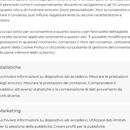
ultima pubblicazione, uscita il 27 giugno
ti personali come il comportamento durante la navigazione o gli ID univoci
 questo sito e di mostrare annunci (non) personalizzati. Non acconsentire o
ccompagnata da un cortometraggio diretto da
tirare il consenso può influire negativamente su alcune caratteristiche e
nzioni.
u Netfix.
icca qui sotto per acconsentire a quanto sopra o per fare scelte dettagliate.
e scelte saranno applicate solamente a questo sito. È possibile modificare l
postazioni in qualsiasi momento, compreso il ritiro del consenso, utilizzan
pulsanti della Cookie Policy o cliccando sul pulsante di gestione del consens
Send
Share
lla parte inferiore dello schermo.
IN ATTUALITÀ
Statistiche
rchiviare informazioni su dispositivo e/o accedervi, Misurare le prestazioni
egli annunci, Misurare le prestazioni dei contenuti, Comprendere il
ubblico attraverso statistiche o la combinazione di dati provenienti da
onti diverse.
ragusa.it è composta da giornalisti, collaboratori e
ione che ogni giorno lavorano per offrire notizie,
Marketing
curati dedicati alla Sicilia, all’attualità, alla politica,
 allo sport. Un team dinamico e indipendente che
rchiviare informazioni su dispositivo e/o accedervi, Utilizzare dati limitati
ità e affidabilità.
er la selezione della pubblicità, Creare profili per la pubblicità