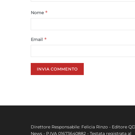
*
Nome
*
Email
Direttore Responsabile: Felicia Rinzo - Editore Q
News - P.IVA 01673640882 - Testata registrata al