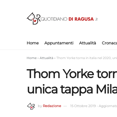
Home
Appuntamenti
Attualità
Cronac
Home
»
Attualità
»
Thom Yorke torna in italia nel 2020, u
Thom Yorke torna
unica tappa Mil
by
Redazione
15 Ottobre 2019
-
Aggiornato