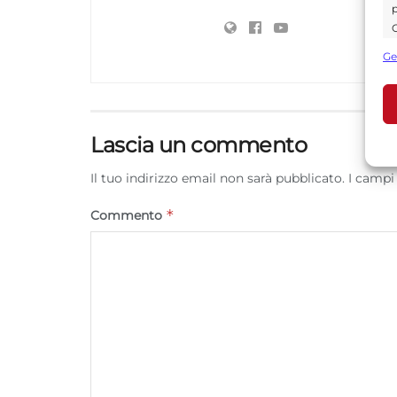
p
C
s
Ge
U
Lascia un commento
A
C
Il tuo indirizzo email non sarà pubblicato.
I campi
*
Commento