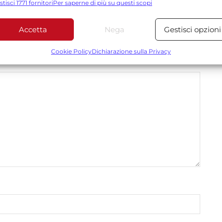
stisci 1771 fornitori
Per saperne di più su questi scopi
tilizzare dati limitati per la selezione dei contenuti.
Accetta
Nega
Gestisci opzioni
Funzionalità
Sempre attiv
*
 obbligatori sono contrassegnati
bbinare e combinare dati provenienti da altre fonti di dati,
Cookie Policy
Dichiarazione sulla Privacy
ollegare diversi dispositivi, Identificare i dispositivi in base
alle informazioni trasmesse automaticamente.
Utilizzare dati di geolocalizzazione precisi, Riconoscere i
dispositivi in base a informazioni richieste attivamente.
Garantire la sicurezza, prevenire e rilevare frodi,
correggere errori, Erogare e presentare
Sempre attiv
pubblicità e contenuto, Salvare e comunicare le
scelte sulla privacy.