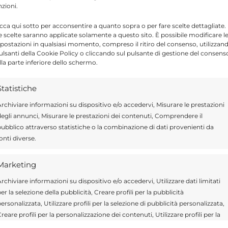
nzioni.
icca qui sotto per acconsentire a quanto sopra o per fare scelte dettagliate.
Send
Share
e scelte saranno applicate solamente a questo sito. È possibile modificare l
postazioni in qualsiasi momento, compreso il ritiro del consenso, utilizzan
 IN CRONACA
pulsanti della Cookie Policy o cliccando sul pulsante di gestione del consens
lla parte inferiore dello schermo.
Statistiche
rchiviare informazioni su dispositivo e/o accedervi, Misurare le prestazioni
egli annunci, Misurare le prestazioni dei contenuti, Comprendere il
ragusa.it è composta da giornalisti, collaboratori e
ubblico attraverso statistiche o la combinazione di dati provenienti da
ione che ogni giorno lavorano per offrire notizie,
onti diverse.
curati dedicati alla Sicilia, all’attualità, alla politica,
 allo sport. Un team dinamico e indipendente che
ità e affidabilità.
Marketing
rchiviare informazioni su dispositivo e/o accedervi, Utilizzare dati limitati
er la selezione della pubblicità, Creare profili per la pubblicità
ersonalizzata, Utilizzare profili per la selezione di pubblicità personalizzata,
reare profili per la personalizzazione dei contenuti, Utilizzare profili per la
elezione di contenuti personalizzati, Sviluppare e migliorare i servizi,