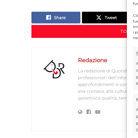
fu
Cl
Share
Tweet
tu
im
TORNA
i 
ne
Redazione
A
d
La redazione di Quotidianodi
p
professionisti dell’informaz
f
approfondimenti e contenuti ac
alla cronaca, alla cultura e
garantisce qualità, tempestiv
A
p
p
C
s