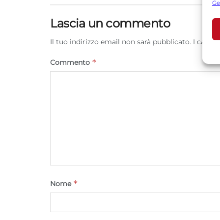
Ge
U
Lascia un commento
Il tuo indirizzo email non sarà pubblicato.
I campi
A
C
*
Commento
*
Nome