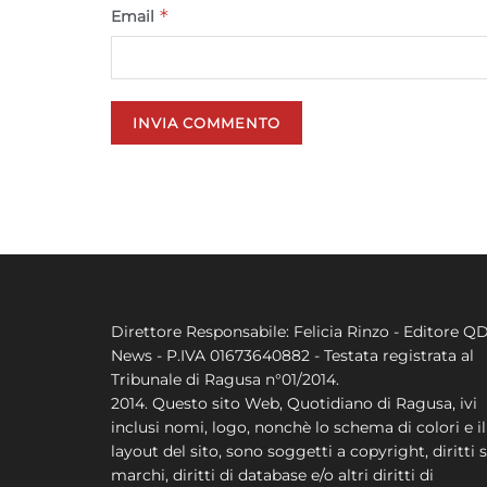
*
Email
Direttore Responsabile: Felicia Rinzo - Editore Q
News - P.IVA 01673640882 - Testata registrata al
Tribunale di Ragusa n°01/2014.
2014. Questo sito Web, Quotidiano di Ragusa, ivi
inclusi nomi, logo, nonchè lo schema di colori e il
layout del sito, sono soggetti a copyright, diritti s
marchi, diritti di database e/o altri diritti di