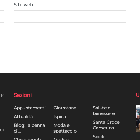
Sito web
Sezioni
U
DR
Appuntamenti
Giarratana
Salute e
benessere
Attualità
Ispica
Santa Croce
Blog: la penna
Moda e
Camerina
ui
di…
spettacolo
Scicli
Chiaramonte
Modica