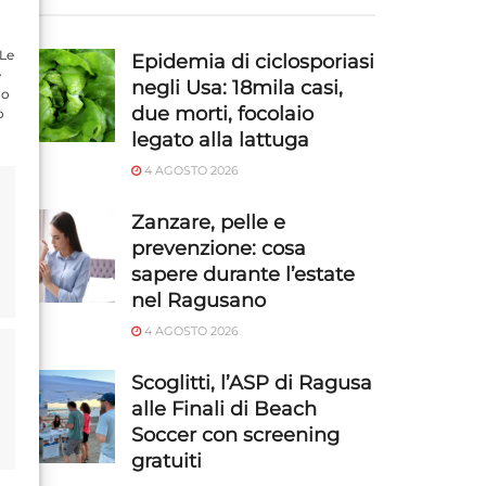
 Le
Epidemia di ciclosporiasi
e
negli Usa: 18mila casi,
do
due morti, focolaio
o
legato alla lattuga
4 AGOSTO 2026
Zanzare, pelle e
prevenzione: cosa
sapere durante l’estate
nel Ragusano
4 AGOSTO 2026
Scoglitti, l’ASP di Ragusa
alle Finali di Beach
Soccer con screening
gratuiti