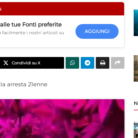
s
alle tue
Fonti preferite
AGGIUNGI
facilmente i nostri articoli su
Condividi su X
zia arresta 21enne
N