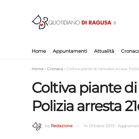
Home
Appuntamenti
Attualità
Cronac
Home
»
Cronaca
»
Coltiva piante di cannabis a casa, Poliz
Coltiva piante di
Polizia arresta 
by
Redazione
14 Ottobre 2019
-
Aggiornato