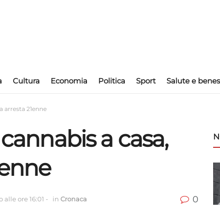
a
Cultura
Economia
Politica
Sport
Salute e benes
ia arresta 21enne
 cannabis a casa,
N
21enne
0
 alle ore 16:01
-
in
Cronaca