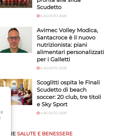
pronta alla sfida
Scudetto
6 AGOSTO 2026
Avimec Volley Modica,
Santacroce è il nuovo
nutrizionista: piani
alimentari personalizzati
per i Galletti
6 AGOSTO 2026
Scoglitti ospita le Finali
Scudetto di beach
soccer: 20 club, tre titoli
e Sky Sport
Il
4 AGOSTO 2026
e
OTIZIE
SALUTE E BENESSERE