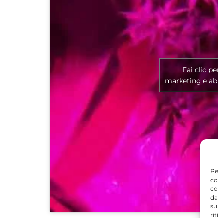
Fai clic pe
marketing e abi
Pe
co
co
da
su
ri