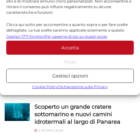
sito e di mostrare annunci (non) personalizzati. Non acconsentire o
ritirare il consenso può influire negativamente su alcune
caratteristiche e funzioni.
Clicca qui sotto per acconsentire a quanto sopra o per fare scelte
dettagliate. Le tue scelte saranno applicate solamente a questo
sito. È possibile modificare le impostazioni in qualsiasi momento,
Gestisci 1771 fornitori
Per saperne di più su questi scopi
compreso il ritiro del consenso, utilizzando i pulsanti della Cookie
Accetta
Policy o cliccando sul pulsante di gestione del consenso nella parte
NOTIZIE
SICILIA
inferiore dello schermo.
Nega
Statistiche
Alessandra Frazzica morta a 21 anni
Gestisci opzioni
nel crollo di Pistinuna: funerali
Archiviare informazioni su dispositivo e/o accedervi, Misurare le
venerdì in Cattedrale
prestazioni degli annunci, Misurare le prestazioni dei contenuti,
Cookie Policy
Dichiarazione sulla Privacy
Comprendere il pubblico attraverso statistiche o la
6 AGOSTO 2026
combinazione di dati provenienti da fonti diverse.
Scoperto un grande cratere
sottomarino e nuovi camini
Marketing
idrotermali al largo di Panarea
Archiviare informazioni su dispositivo e/o accedervi, Utilizzare
5 AGOSTO 2026
dati limitati per la selezione della pubblicità, Creare profili per la
pubblicità personalizzata, Utilizzare profili per la selezione di