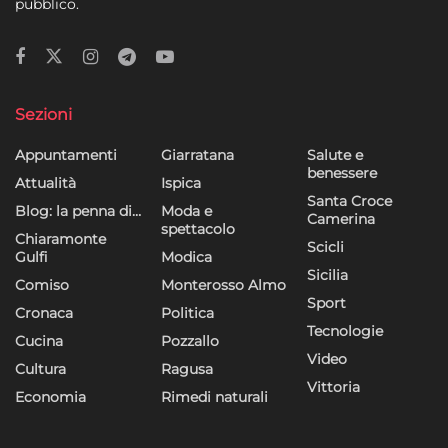
pubblico.
Sezioni
Appuntamenti
Giarratana
Salute e
benessere
Attualità
Ispica
Santa Croce
Blog: la penna di…
Moda e
Camerina
spettacolo
Chiaramonte
Scicli
Gulfi
Modica
Sicilia
Comiso
Monterosso Almo
Sport
Cronaca
Politica
Tecnologie
Cucina
Pozzallo
Video
Cultura
Ragusa
Vittoria
Economia
Rimedi naturali