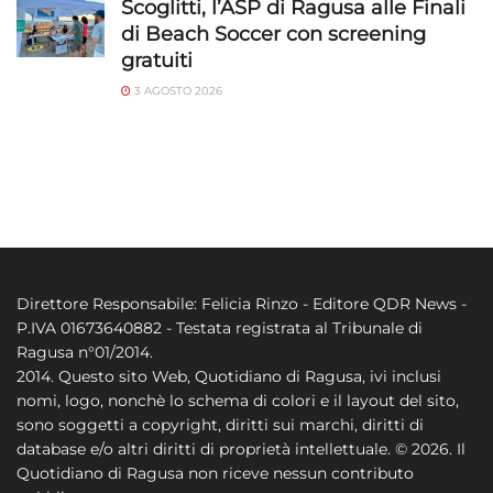
Scoglitti, l’ASP di Ragusa alle Finali
di Beach Soccer con screening
gratuiti
3 AGOSTO 2026
Direttore Responsabile: Felicia Rinzo - Editore QDR News -
P.IVA 01673640882 - Testata registrata al Tribunale di
Ragusa n°01/2014.
2014. Questo sito Web, Quotidiano di Ragusa, ivi inclusi
nomi, logo, nonchè lo schema di colori e il layout del sito,
sono soggetti a copyright, diritti sui marchi, diritti di
database e/o altri diritti di proprietà intellettuale. © 2026. Il
Quotidiano di Ragusa non riceve nessun contributo