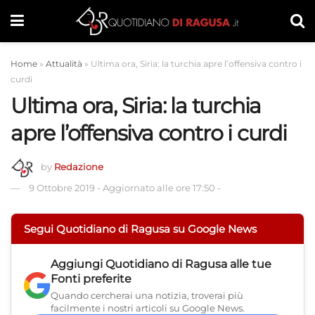
Home
»
Attualità
»
Ultima ora, Siria: la turchia apre l’offensiva contro i
curdi
Ultima ora, Siria: la turchia
apre l’offensiva contro i curdi
by
Redazione
9 Ottobre 2019
-
Aggiornato alle ore 17:50
-
Segui Quotidiano di Ragusa su Google News
Aggiungi
Quotidiano di Ragusa
alle tue
Fonti preferite
Quando cercherai una notizia, troverai più
facilmente i nostri articoli su Google News.