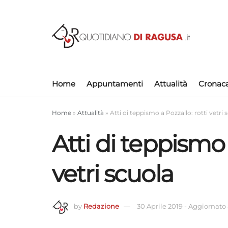
Home
Appuntamenti
Attualità
Cronac
Home
»
Attualità
»
Atti di teppismo a Pozzallo: rotti vetri 
Atti di teppismo 
vetri scuola
by
Redazione
30 Aprile 2019
-
Aggiornato a