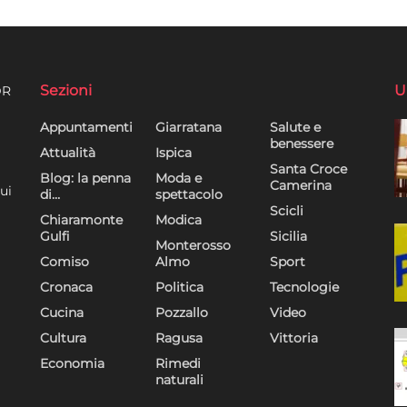
Sezioni
U
DR
Appuntamenti
Giarratana
Salute e
benessere
Attualità
Ispica
Santa Croce
Blog: la penna
Moda e
Camerina
ui
di…
spettacolo
Scicli
Chiaramonte
Modica
Gulfi
Sicilia
Monterosso
Comiso
Almo
Sport
Cronaca
Politica
Tecnologie
Cucina
Pozzallo
Video
Cultura
Ragusa
Vittoria
Economia
Rimedi
naturali