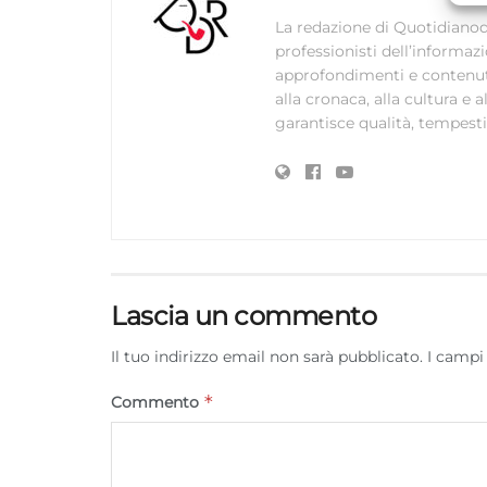
La redazione di Quotidianodi
professionisti dell’informaz
approfondimenti e contenuti ac
alla cronaca, alla cultura e
garantisce qualità, tempestiv
Lascia un commento
Il tuo indirizzo email non sarà pubblicato.
I campi
*
Commento