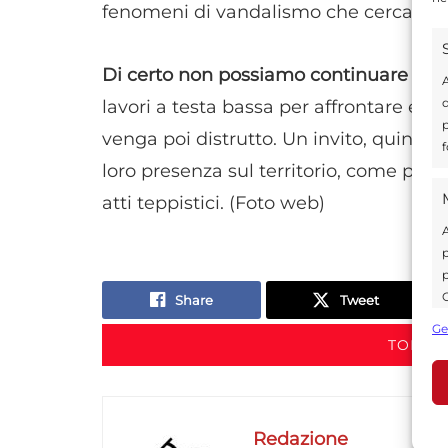
fenomeni di vandalismo che cercano di
Di certo non possiamo continuare
a pe
A
d
lavori a testa bassa per affrontare e r
p
venga poi distrutto. Un invito, quindi, al
f
loro presenza sul territorio, come pre
atti teppistici. (Foto web)
A
p
p
C
Share
Tweet
s
Ge
U
TORNA 
A
Redazione
C