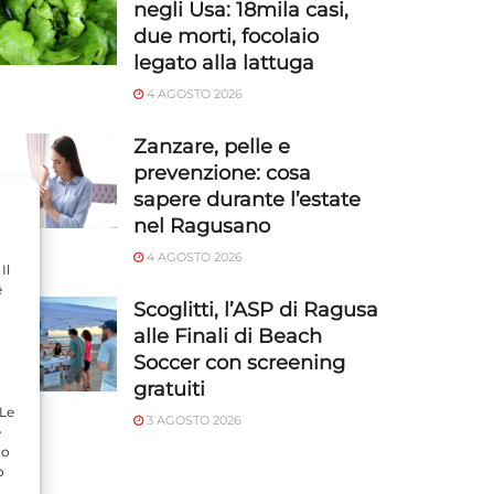
negli Usa: 18mila casi,
due morti, focolaio
legato alla lattuga
4 AGOSTO 2026
Zanzare, pelle e
prevenzione: cosa
sapere durante l’estate
nel Ragusano
4 AGOSTO 2026
Il
e
Scoglitti, l’ASP di Ragusa
alle Finali di Beach
Soccer con screening
gratuiti
 Le
3 AGOSTO 2026
e
do
o