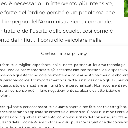
ed è necessario un intervento più intensivo,
lle forze dell’ordine perché è un problema che
on l’impegno dell’Amministrazione comunale.
’entrata e dell’uscita delle scuole, così come è
nto dei rifiuti, il controllo veicolare nelle
to alle segnalazioni di varia natura da parte
Gestisci la tua privacy
r fornire le migliori esperienze, noi e i nostri partner utilizziamo tecnologie
me i cookie per memorizzare e/o accedere alle informazioni del dispositivo. 
nsenso a queste tecnologie permetterà a noi e ai nostri partner di elaborar
zati: sono già stati assunti due agenti di
ti personali come il comportamento durante la navigazione o gli ID univoci
tate previste altre quattro unità. Ci si augura
 questo sito e di mostrare annunci (non) personalizzati. Non acconsentire o
tirare il consenso può influire negativamente su alcune caratteristiche e
engano rallentate così come accaduto nel
nzioni.
 Municipale, visto l’esiguo numero di agenti di
icca qui sotto per acconsentire a quanto sopra o per fare scelte dettagliate.
e scelte saranno applicate solamente a questo sito. È possibile modificare l
amente anche di problemi che esulano dalle
postazioni in qualsiasi momento, compreso il ritiro del consenso, utilizzan
iana del territorio per cercare di prevenire i
pulsanti della Cookie Policy o cliccando sul pulsante di gestione del consens
lla parte inferiore dello schermo.