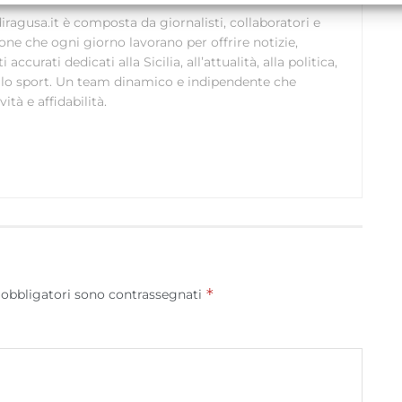
alle informazioni trasmesse automaticamente.
ragusa.it è composta da giornalisti, collaboratori e
ione che ogni giorno lavorano per offrire notizie,
curati dedicati alla Sicilia, all’attualità, alla politica,
Utilizzare dati di geolocalizzazione precisi, Riconoscere i
 allo sport. Un team dinamico e indipendente che
dispositivi in base a informazioni richieste attivamente.
ità e affidabilità.
Garantire la sicurezza, prevenire e rilevare frodi,
correggere errori, Erogare e presentare
Sempre attiv
pubblicità e contenuto, Salvare e comunicare le
scelte sulla privacy.
*
 obbligatori sono contrassegnati