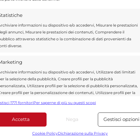
 deturpare l’immagine della città.
Statistiche
rmetterci che l’Amministrazione comunale
rchiviare informazioni su dispositivo e/o accedervi, Misurare le prestazioni
egli annunci, Misurare le prestazioni dei contenuti, Comprendere il
isolvere i problemi e tutto quello che produce
ubblico attraverso statistiche o la combinazione di dati provenienti da
le forze dell’ordine affinchè si intensifichi la
onti diverse.
venzione e deterrente per chi compie questi
Marketing
rchiviare informazioni su dispositivo e/o accedervi, Utilizzare dati limitati
er la selezione della pubblicità, Creare profili per la pubblicità
ersonalizzata, Utilizzare profili per la selezione di pubblicità personalizzata,
reare profili per la personalizzazione dei contenuti, Utilizzare profili per la
Send
Share
elezione di contenuti personalizzati, Sviluppare e migliorare i servizi,
stisci 1771 fornitori
Per saperne di più su questi scopi
tilizzare dati limitati per la selezione dei contenuti.
IN ATTUALITÀ
Accetta
Nega
Gestisci opzioni
Funzionalità
Sempre attiv
bbinare e combinare dati provenienti da altre fonti di dati,
Cookie Policy
Dichiarazione sulla Privacy
ollegare diversi dispositivi, Identificare i dispositivi in base