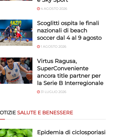
e Sky Sport
4 AGOSTO 2026
Scoglitti ospita le finali
nazionali di beach
soccer dal 4 al 9 agosto
1 AGOSTO 2026
Virtus Ragusa,
SuperConveniente
ancora title partner per
la Serie B Interregionale
31 LUGLIO 2026
OTIZIE
SALUTE E BENESSERE
Epidemia di ciclosporiasi