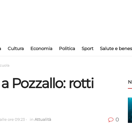
a
Cultura
Economia
Politica
Sport
Salute e benes
scuola
a Pozzallo: rotti
N
0
lle ore 09:23
-
in
Attualità