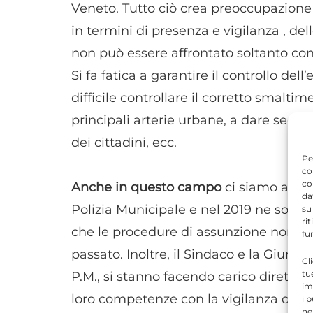
Veneto. Tutto ciò crea preoccupazione 
in termini di presenza e vigilanza , de
non può essere affrontato soltanto c
Si fa fatica a garantire il controllo dell
difficile controllare il corretto smaltime
principali arterie urbane, a dare segui
dei cittadini, ecc.
Pe
co
co
Anche in questo campo
ci siamo attrez
da
Polizia Municipale e nel 2019 ne sono s
su
ri
che le procedure di assunzione non v
fu
passato. Inoltre, il Sindaco e la Giunta
Cl
tu
P.M., si stanno facendo carico dirett
im
loro competenze con la vigilanza quotid
i 
ne