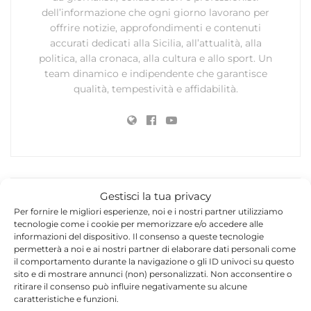
dell’informazione che ogni giorno lavorano per
offrire notizie, approfondimenti e contenuti
accurati dedicati alla Sicilia, all’attualità, alla
politica, alla cronaca, alla cultura e allo sport. Un
team dinamico e indipendente che garantisce
qualità, tempestività e affidabilità.
Gestisci la tua privacy
Lascia un commento
Per fornire le migliori esperienze, noi e i nostri partner utilizziamo
tecnologie come i cookie per memorizzare e/o accedere alle
Il tuo indirizzo email non sarà pubblicato.
I campi
informazioni del dispositivo. Il consenso a queste tecnologie
*
obbligatori sono contrassegnati
permetterà a noi e ai nostri partner di elaborare dati personali come
il comportamento durante la navigazione o gli ID univoci su questo
sito e di mostrare annunci (non) personalizzati. Non acconsentire o
*
Commento
ritirare il consenso può influire negativamente su alcune
caratteristiche e funzioni.