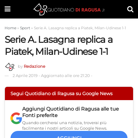
Home
»
Sport
»
Serie A. Lasagna replica a Piatek, Milan-Udinese 1-1
Serie A. Lasagna replica a
Piatek, Milan-Udinese 1-1
by
Redazione
2 Aprile 2019
-
Aggiornato alle ore 21:20
-
Segui Quotidiano di Ragusa su Google News
Aggiungi
Quotidiano di Ragusa
alle tue
Fonti preferite
Quando cercherai una notizia, troverai più
facilmente i nostri articoli su Google News.