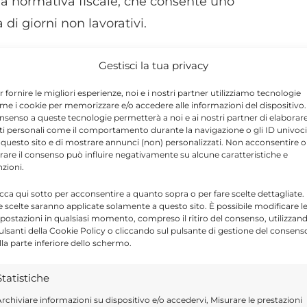
la normativa fiscale, che consente uno
di giorni non lavorativi.
 principali di contribuenti: chi è in regola
Gestisci la tua privacy
one quater
e deve versare la
dodicesima rata
,
r fornire le migliori esperienze, noi e i nostri partner utilizziamo tecnologie
me i cookie per memorizzare e/o accedere alle informazioni del dispositivo. 
 chiamati a saldare la
quarta rata
.
nsenso a queste tecnologie permetterà a noi e ai nostri partner di elaborar
ti personali come il comportamento durante la navigazione o gli ID univoci
 questo sito e di mostrare annunci (non) personalizzati. Non acconsentire o
 delle Entrate-Riscossione, il mancato o
tirare il consenso può influire negativamente su alcune caratteristiche e
nzioni.
rata comporta la decadenza dal beneficio.
icca qui sotto per acconsentire a quanto sopra o per fare scelte dettagliate.
ute come acconto sul debito residuo.
e scelte saranno applicate solamente a questo sito. È possibile modificare l
postazioni in qualsiasi momento, compreso il ritiro del consenso, utilizzan
pulsanti della Cookie Policy o cliccando sul pulsante di gestione del consens
te di estinguere i debiti fiscali iscritti a
lla parte inferiore dello schermo.
, ma richiede il rispetto rigoroso delle
Statistiche
rchiviare informazioni su dispositivo e/o accedervi, Misurare le prestazioni