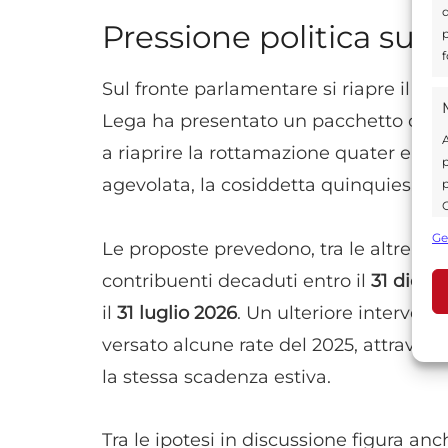
d
Pressione politica su u
p
f
Sul fronte parlamentare si riapre il conf
Lega ha presentato un pacchetto di e
A
a riaprire la rottamazione quater e a i
p
agevolata, la cosiddetta quinquies.
p
C
s
Ge
Le proposte prevedono, tra le altre cose
U
contribuenti decaduti entro il
31 dice
il
31 luglio 2026
. Un ulteriore intervent
A
versato alcune rate del 2025, attrave
C
la stessa scadenza estiva.
Tra le ipotesi in discussione figura an