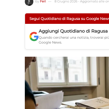
by
Feri
8 Giugno 2026
-
Aggiornato alle or
Segui Quotidiano di Ragusa su Google New
Aggiungi
Quotidiano di Ragusa
Quando cercherai una notizia, troverai più 
Google News.