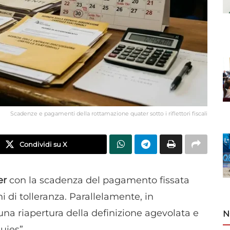
Scadenze e pagamenti della rottamazione quater sotto i riflettori fiscali
Condividi su X
er
con la scadenza del pagamento fissata
i di tolleranza. Parallelamente, in
 una riapertura della definizione agevolata e
N
uies”.