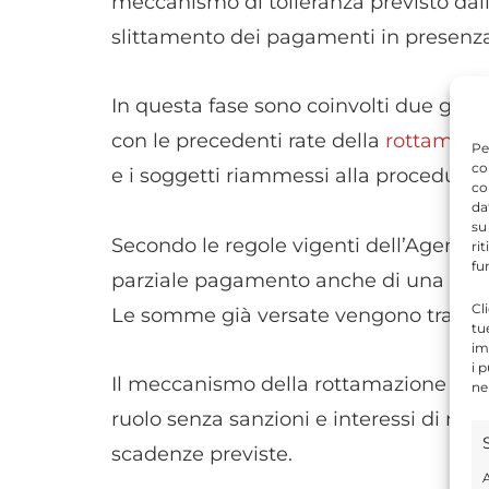
meccanismo di tolleranza previsto dal
slittamento dei pagamenti in presenza 
In questa fase sono coinvolti due gruppi
con le precedenti rate della
rottamazi
Pe
co
e i soggetti riammessi alla procedura,
co
da
su
Secondo le regole vigenti dell’Agenzia
ri
fu
parziale pagamento anche di una sola 
Cl
Le somme già versate vengono tratten
tu
im
i 
Il meccanismo della rottamazione consen
ne
ruolo senza sanzioni e interessi di mora
scadenze previste.
A