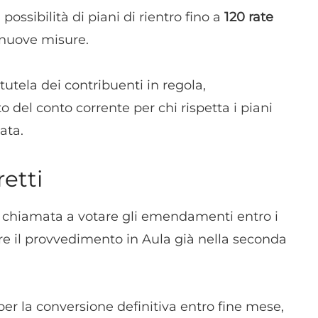
dispositivi in base a informazioni richieste attivamente.
possibilità di piani di rientro fino a
120 rate
 nuove misure.
Garantire la sicurezza, prevenire e rilevare frodi,
correggere errori, Erogare e presentare
Sempre attiv
pubblicità e contenuto, Salvare e comunicare le
tutela dei contribuenti in regola,
scelte sulla privacy.
 del conto corrente per chi rispetta i piani
ata.
etti
chiamata a votare gli emendamenti entro i
tare il provvedimento in Aula già nella seconda
per la conversione definitiva entro fine mese,