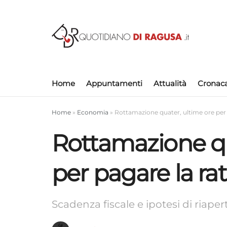
Home
Appuntamenti
Attualità
Cronac
Home
»
Economia
»
Rottamazione quater, ultime ore per 
Rottamazione qu
per pagare la ra
Scadenza fiscale e ipotesi di riaper