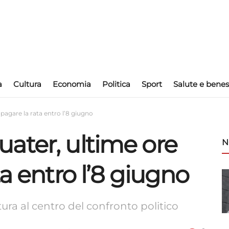
a
Cultura
Economia
Politica
Sport
Salute e benes
pagare la rata entro l’8 giugno
ater, ultime ore
N
ta entro l’8 giugno
tura al centro del confronto politico