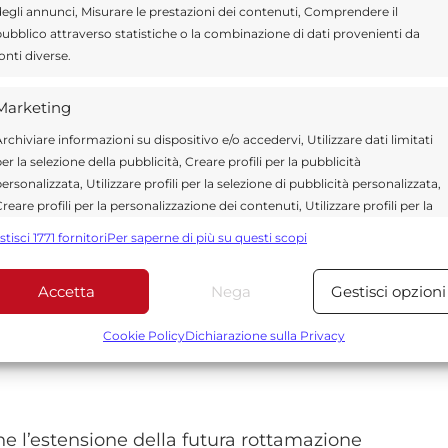
egli annunci, Misurare le prestazioni dei contenuti, Comprendere il
na possibile riapertura
ubblico attraverso statistiche o la combinazione di dati provenienti da
onti diverse.
ronto sulla gestione dei debiti fiscali. La
Marketing
mendamenti al decreto accise Ter che punta
rchiviare informazioni su dispositivo e/o accedervi, Utilizzare dati limitati
ntrodurre una nuova fase di definizione
er la selezione della pubblicità, Creare profili per la pubblicità
ersonalizzata, Utilizzare profili per la selezione di pubblicità personalizzata,
reare profili per la personalizzazione dei contenuti, Utilizzare profili per la
elezione di contenuti personalizzati, Sviluppare e migliorare i servizi,
stisci 1771 fornitori
Per saperne di più su questi scopi
, la possibilità di riammissione per i
tilizzare dati limitati per la selezione dei contenuti.
mbre 2025
, con domanda da presentare entro
Accetta
Nega
Gestisci opzioni
Funzionalità
Sempre attiv
o consentirebbe il rientro per chi non ha
bbinare e combinare dati provenienti da altre fonti di dati,
Cookie Policy
Dichiarazione sulla Privacy
rso un pagamento in un’unica soluzione entro
ollegare diversi dispositivi, Identificare i dispositivi in base
alle informazioni trasmesse automaticamente.
Utilizzare dati di geolocalizzazione precisi, Riconoscere i
che l’estensione della futura rottamazione