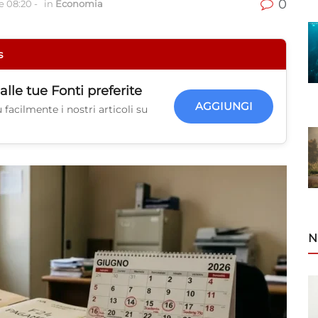
0
e 08:20
-
in
Economia
s
alle tue
Fonti preferite
AGGIUNGI
facilmente i nostri articoli su
N