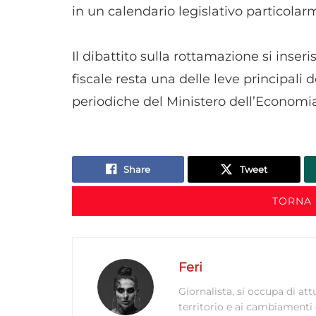
in un calendario legislativo particol
Il dibattito sulla rottamazione si inseri
fiscale resta una delle leve principali 
periodiche del Ministero dell’Economia
Share
Tweet
TORNA 
Feri
Giornalista, si occupa di att
territorio e ai cambiamenti 