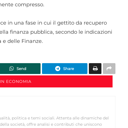
armente compresso.
sce in una fase in cui il gettito da recupero
della finanza pubblica, secondo le indicazioni
 e delle Finanze.
Send
Share
IN ECONOMIA
ualità, politica e temi sociali. Attenta alle dinamiche del
della società, offre analisi e contributi che uniscono