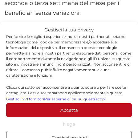
seconda o terza settimana del mese per i
beneficiari senza variazioni.
Per le famiglie, la pianificazione delle entrate
Gestisci la tua privacy
Per fornire le migliori esperienze, noi e i nostri partner utilizziamo
diventa quindi più prevedibile, soprattutto in
tecnologie come i cookie per memorizzare e/o accedere alle
vista delle spese legate al periodo estivo e
informazioni del dispositivo. Il consenso a queste tecnologie
permetterà a noi e ai nostri partner di elaborare dati personali come
all’avvio del nuovo anno scolastico.
il comportamento durante la navigazione o gli ID univoci su questo
sito e di mostrare annunci (non) personalizzati. Non acconsentire o
ritirare il consenso può influire negativamente su alcune
L’
Assegno Unico
continua a rappresentare
caratteristiche e funzioni.
una misura strutturale di sostegno al reddito
Clicca qui sotto per acconsentire a quanto sopra o per fare scelte
familiare, con importi variabili in base
dettagliate. Le tue scelte saranno applicate solamente a questo
sito. È possibile modificare le impostazioni in qualsiasi momento,
Gestisci 1771 fornitori
Per saperne di più su questi scopi
all’indicatore ISEE e alla composizione del
compreso il ritiro del consenso, utilizzando i pulsanti della Cookie
Accetta
Policy o cliccando sul pulsante di gestione del consenso nella parte
nucleo. La sua gestione resta interamente
inferiore dello schermo.
digitale attraverso il portale INPS e i servizi di
Nega
Statistiche
patronato.
Gestisci opzioni