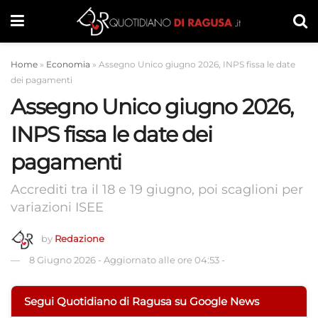
Home
»
Economia
»
Assegno Unico giugno 2026, INPS fissa le date
dei pagamenti
Assegno Unico giugno 2026,
INPS fissa le date dei
pagamenti
Accrediti tra il 18 e 19 giugno, poi scaglioni per
variazioni ISEE
by
Redazione
8 Giugno 2026
-
Aggiornato alle ore 04:53
-
Segui Quotidiano di Ragusa su Google News