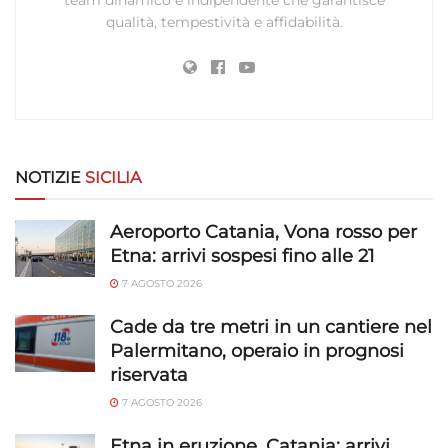
team dinamico e indipendente che garantisce
qualità, tempestività e affidabilità.
Utilizzare dati di geolocalizzazione precisi,
Riconoscere i dispositivi in base a informazioni
richieste attivamente.
Garantire la sicurezza, prevenire e
rilevare frodi, correggere errori, Erogare
NOTIZIE
SICILIA
e presentare pubblicità e contenuto,
Sempre attivo
Salvare e comunicare le scelte sulla
privacy.
Aeroporto Catania, Vona rosso per
Etna: arrivi sospesi fino alle 21
7 AGOSTO 2026
Cade da tre metri in un cantiere nel
Palermitano, operaio in prognosi
riservata
7 AGOSTO 2026
Etna in eruzione, Catania: arrivi