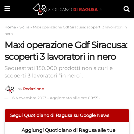
Home
»
Sicilia
»
Maxi operazione Gdf Siracusa: scoperti 3 lavoratori in
nero
Maxi operazione Gdf Siracusa:
scoperti 3 lavoratori in nero
Sequestrati 150.000 prodotti non sicuri e
scoperti 3 lavoratori “in nero”.
by
Redazione
6 Novembre 2023
-
Aggiornato alle ore 09:55
-
Segui Quotidiano di Ragusa su Google News
Aggiungi
Quotidiano di Ragusa
alle tue