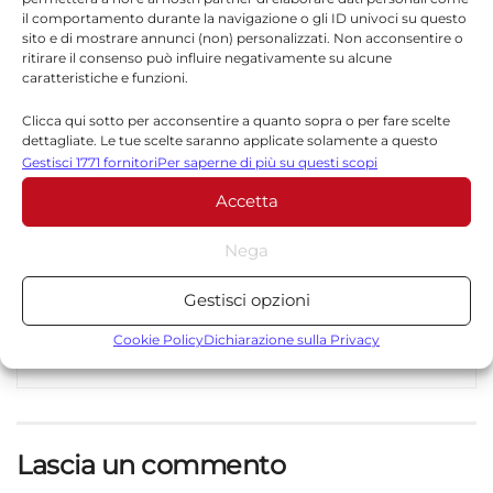
il comportamento durante la navigazione o gli ID univoci su questo
sito e di mostrare annunci (non) personalizzati. Non acconsentire o
ritirare il consenso può influire negativamente su alcune
Redazione
caratteristiche e funzioni.
La redazione di Quotidianodiragusa.it è composta
Clicca qui sotto per acconsentire a quanto sopra o per fare scelte
da giornalisti, collaboratori e professionisti
dettagliate. Le tue scelte saranno applicate solamente a questo
dell’informazione che ogni giorno lavorano per
sito. È possibile modificare le impostazioni in qualsiasi momento,
Gestisci 1771 fornitori
Per saperne di più su questi scopi
compreso il ritiro del consenso, utilizzando i pulsanti della Cookie
offrire notizie, approfondimenti e contenuti
Accetta
Policy o cliccando sul pulsante di gestione del consenso nella parte
accurati dedicati alla Sicilia, all’attualità, alla
inferiore dello schermo.
politica, alla cronaca, alla cultura e allo sport. Un
Nega
team dinamico e indipendente che garantisce
Statistiche
qualità, tempestività e affidabilità.
Gestisci opzioni
Archiviare informazioni su dispositivo e/o accedervi, Misurare le
prestazioni degli annunci, Misurare le prestazioni dei contenuti,
Cookie Policy
Dichiarazione sulla Privacy
Comprendere il pubblico attraverso statistiche o la
combinazione di dati provenienti da fonti diverse.
Marketing
Lascia un commento
Archiviare informazioni su dispositivo e/o accedervi, Utilizzare