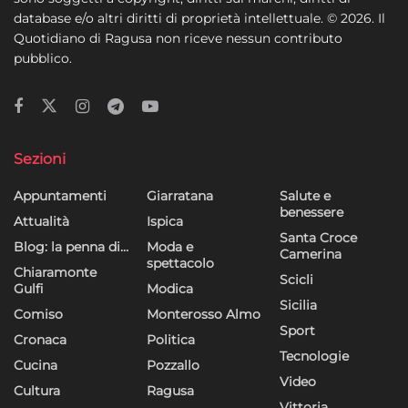
database e/o altri diritti di proprietà intellettuale. © 2026. Il
Quotidiano di Ragusa non riceve nessun contributo
pubblico.
Sezioni
Appuntamenti
Giarratana
Salute e
benessere
Attualità
Ispica
Santa Croce
Blog: la penna di…
Moda e
Camerina
spettacolo
Chiaramonte
Scicli
Gulfi
Modica
Sicilia
Comiso
Monterosso Almo
Sport
Cronaca
Politica
Tecnologie
Cucina
Pozzallo
Video
Cultura
Ragusa
Vittoria