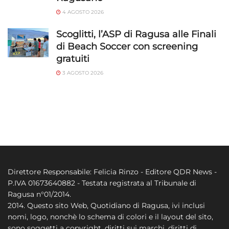
4 AGOSTO 2026
Scoglitti, l’ASP di Ragusa alle Finali
di Beach Soccer con screening
gratuiti
3 AGOSTO 2026
Direttore Responsabile: Felicia Rinzo - Editore QDR News -
P.IVA 01673640882 - Testata registrata al Tribunale di
Ragusa n°01/2014.
2014. Questo sito Web, Quotidiano di Ragusa, ivi inclusi
nomi, logo, nonchè lo schema di colori e il layout del sito,
sono soggetti a copyright, diritti sui marchi, diritti di