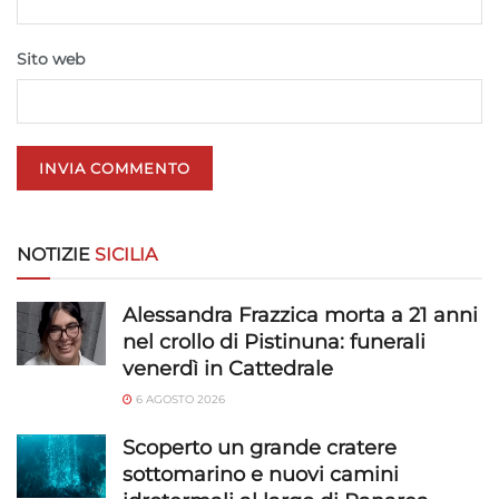
e presentare pubblicità e contenuto,
Sempre attivo
Salvare e comunicare le scelte sulla
Sito web
privacy.
NOTIZIE
SICILIA
Alessandra Frazzica morta a 21 anni
nel crollo di Pistinuna: funerali
venerdì in Cattedrale
6 AGOSTO 2026
Scoperto un grande cratere
sottomarino e nuovi camini