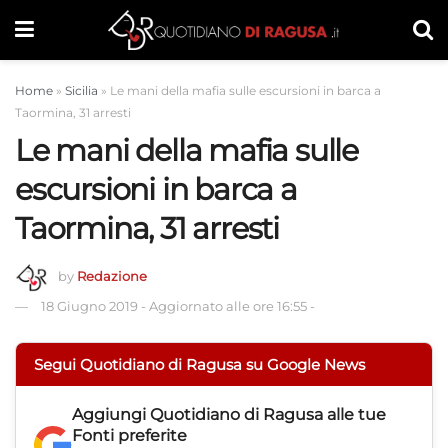
Home
»
Sicilia
»
Le mani della mafia sulle escursioni in barca a
Taormina, 31 arresti
Le mani della mafia sulle
escursioni in barca a
Taormina, 31 arresti
by
Redazione
18 Giugno 2019
-
Aggiornato alle ore 16:55
-
Segui Quotidiano di Ragusa su Google News
Aggiungi
Quotidiano di Ragusa
alle tue
Fonti preferite