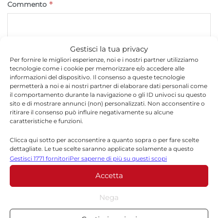
*
Commento
Gestisci la tua privacy
Per fornire le migliori esperienze, noi e i nostri partner utilizziamo
tecnologie come i cookie per memorizzare e/o accedere alle
informazioni del dispositivo. Il consenso a queste tecnologie
permetterà a noi e ai nostri partner di elaborare dati personali come
il comportamento durante la navigazione o gli ID univoci su questo
sito e di mostrare annunci (non) personalizzati. Non acconsentire o
ritirare il consenso può influire negativamente su alcune
caratteristiche e funzioni.
*
Nome
Clicca qui sotto per acconsentire a quanto sopra o per fare scelte
dettagliate. Le tue scelte saranno applicate solamente a questo
sito. È possibile modificare le impostazioni in qualsiasi momento,
Gestisci 1771 fornitori
Per saperne di più su questi scopi
compreso il ritiro del consenso, utilizzando i pulsanti della Cookie
*
Email
Accetta
Policy o cliccando sul pulsante di gestione del consenso nella parte
inferiore dello schermo.
Nega
Statistiche
Sito web