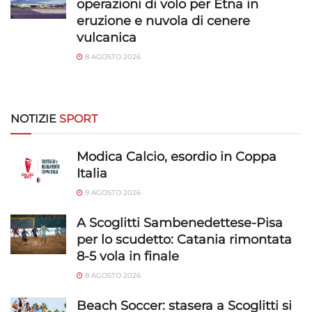
operazioni di volo per Etna in
eruzione e nuvola di cenere
Utilizzare dati di geolocalizzazione precisi,
vulcanica
Riconoscere i dispositivi in base a informazioni
8 AGOSTO 2026
richieste attivamente.
Garantire la sicurezza, prevenire e
rilevare frodi, correggere errori, Erogare
NOTIZIE
SPORT
e presentare pubblicità e contenuto,
Sempre attivo
Salvare e comunicare le scelte sulla
Modica Calcio, esordio in Coppa
privacy.
Italia
9 AGOSTO 2026
A Scoglitti Sambenedettese-Pisa
per lo scudetto: Catania rimontata
8-5 vola in finale
8 AGOSTO 2026
Beach Soccer: stasera a Scoglitti si