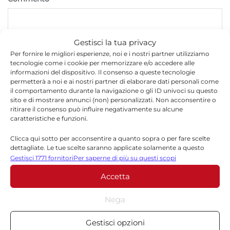
Gestisci la tua privacy
Per fornire le migliori esperienze, noi e i nostri partner utilizziamo
tecnologie come i cookie per memorizzare e/o accedere alle
informazioni del dispositivo. Il consenso a queste tecnologie
permetterà a noi e ai nostri partner di elaborare dati personali come
il comportamento durante la navigazione o gli ID univoci su questo
sito e di mostrare annunci (non) personalizzati. Non acconsentire o
ritirare il consenso può influire negativamente su alcune
caratteristiche e funzioni.
*
Nome
Clicca qui sotto per acconsentire a quanto sopra o per fare scelte
dettagliate. Le tue scelte saranno applicate solamente a questo
sito. È possibile modificare le impostazioni in qualsiasi momento,
Gestisci 1771 fornitori
Per saperne di più su questi scopi
compreso il ritiro del consenso, utilizzando i pulsanti della Cookie
*
Email
Accetta
Policy o cliccando sul pulsante di gestione del consenso nella parte
inferiore dello schermo.
Nega
Statistiche
Sito web
Gestisci opzioni
Archiviare informazioni su dispositivo e/o accedervi, Misurare le