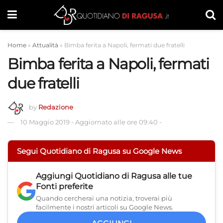
Home
»
Attualità
»
Bimba ferita a Napoli, fermati due fratelli
Bimba ferita a Napoli, fermati
due fratelli
by
Redazione
10 Maggio 2019
-
Aggiornato alle ore 09:40
-
Segui Quotidiano di Ragusa su Google News
Aggiungi
Quotidiano di Ragusa
alle tue
Fonti preferite
Quando cercherai una notizia, troverai più
facilmente i nostri articoli su Google News.