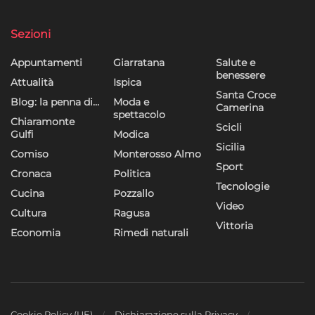
Sezioni
Appuntamenti
Giarratana
Salute e
benessere
Attualità
Ispica
Santa Croce
Blog: la penna di…
Moda e
Camerina
spettacolo
Chiaramonte
Scicli
Gulfi
Modica
Sicilia
Comiso
Monterosso Almo
Sport
Cronaca
Politica
Tecnologie
Cucina
Pozzallo
Video
Cultura
Ragusa
Vittoria
Economia
Rimedi naturali
Cookie Policy (UE)
Dichiarazione sulla Privacy