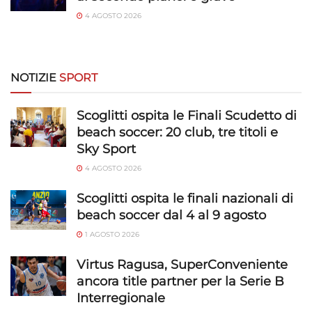
4 AGOSTO 2026
Utilizzare dati di geolocalizzazione precisi,
Riconoscere i dispositivi in base a informazioni
richieste attivamente.
NOTIZIE
SPORT
Garantire la sicurezza, prevenire e
rilevare frodi, correggere errori, Erogare
Scoglitti ospita le Finali Scudetto di
e presentare pubblicità e contenuto,
Sempre attivo
beach soccer: 20 club, tre titoli e
Salvare e comunicare le scelte sulla
Sky Sport
privacy.
4 AGOSTO 2026
Scoglitti ospita le finali nazionali di
beach soccer dal 4 al 9 agosto
1 AGOSTO 2026
Virtus Ragusa, SuperConveniente
ancora title partner per la Serie B
Interregionale