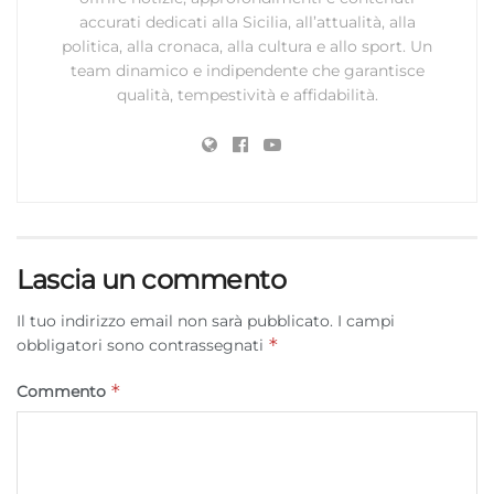
Riconoscere i dispositivi in base a informazioni
accurati dedicati alla Sicilia, all’attualità, alla
richieste attivamente.
politica, alla cronaca, alla cultura e allo sport. Un
team dinamico e indipendente che garantisce
qualità, tempestività e affidabilità.
Garantire la sicurezza, prevenire e
rilevare frodi, correggere errori, Erogare
e presentare pubblicità e contenuto,
Sempre attivo
Salvare e comunicare le scelte sulla
privacy.
Lascia un commento
Il tuo indirizzo email non sarà pubblicato.
I campi
*
obbligatori sono contrassegnati
*
Commento