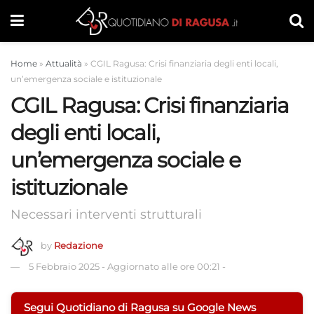
Home
»
Attualità
»
CGIL Ragusa: Crisi finanziaria degli enti locali,
un’emergenza sociale e istituzionale
CGIL Ragusa: Crisi finanziaria
degli enti locali,
un’emergenza sociale e
istituzionale
Necessari interventi strutturali
by
Redazione
5 Febbraio 2025
-
Aggiornato alle ore 00:21
-
Segui Quotidiano di Ragusa su Google News