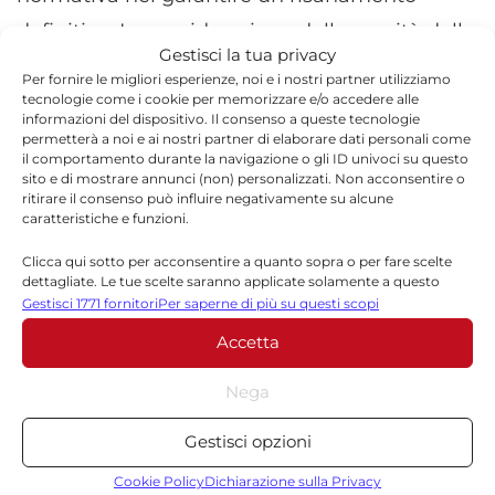
definitivo. In considerazione della gravità della
Gestisci la tua privacy
situazione e dell’impatto che questa crisi ha
Per fornire le migliori esperienze, noi e i nostri partner utilizziamo
sulle comunità locali, la CGIL ribadisce la
tecnologie come i cookie per memorizzare e/o accedere alle
informazioni del dispositivo. Il consenso a queste tecnologie
propria disponibilità a un confronto costante
permetterà a noi e ai nostri partner di elaborare dati personali come
il comportamento durante la navigazione o gli ID univoci su questo
con le amministrazioni comunali della
sito e di mostrare annunci (non) personalizzati. Non acconsentire o
ritirare il consenso può influire negativamente su alcune
provincia per monitorare l’evoluzione delle
caratteristiche e funzioni.
finanze locali e individuare strategie condivise
Clicca qui sotto per acconsentire a quanto sopra o per fare scelte
per superare le criticità.
dettagliate. Le tue scelte saranno applicate solamente a questo
sito. È possibile modificare le impostazioni in qualsiasi momento,
Gestisci 1771 fornitori
Per saperne di più su questi scopi
compreso il ritiro del consenso, utilizzando i pulsanti della Cookie
“La trasparenza, la pianificazione condivisa e il
Accetta
Policy o cliccando sul pulsante di gestione del consenso nella parte
inferiore dello schermo.
coinvolgimento attivo delle parti sociali sono
Nega
strumenti imprescindibili per scongiurare il
Statistiche
ripetersi di queste emergenze finanziarie e
Gestisci opzioni
Archiviare informazioni su dispositivo e/o accedervi, Misurare le
garantire ai cittadini servizi pubblici efficienti
prestazioni degli annunci, Misurare le prestazioni dei contenuti,
Cookie Policy
Dichiarazione sulla Privacy