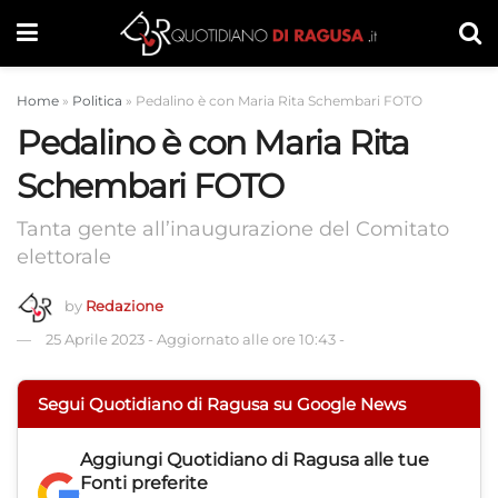
Home
»
Politica
»
Pedalino è con Maria Rita Schembari FOTO
Pedalino è con Maria Rita
Schembari FOTO
Tanta gente all’inaugurazione del Comitato
elettorale
by
Redazione
25 Aprile 2023
-
Aggiornato alle ore 10:43
-
Segui Quotidiano di Ragusa su Google News
Aggiungi
Quotidiano di Ragusa
alle tue
Fonti preferite