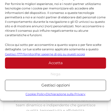
Per fornire le migliori esperienze, noi e i nostri partner utilizziamo
tecnologie come i cookie per memorizzare e/o accedere alle
informazioni del dispositivo. Il consenso a queste tecnologie
permetterà a noi e ai nostri partner di elaborare dati personali come
TORNA IN POLITICA
il comportamento durante la navigazione o gli ID univoci su questo
sito e di mostrare annunci (non) personalizzati. Non acconsentire o
ritirare il consenso può influire negativamente su alcune
caratteristiche e funzioni.
Clicca qui sotto per acconsentire a quanto sopra o per fare scelte
dettagliate. Le tue scelte saranno applicate solamente a questo
sito. È possibile modificare le impostazioni in qualsiasi momento,
Gestisci 1771 fornitori
Per saperne di più su questi scopi
compreso il ritiro del consenso, utilizzando i pulsanti della Cookie
Accetta
Policy o cliccando sul pulsante di gestione del consenso nella parte
Redazione
inferiore dello schermo.
La redazione di Quotidianodiragusa.it è composta
Nega
da giornalisti, collaboratori e professionisti
Statistiche
dell’informazione che ogni giorno lavorano per
Gestisci opzioni
Archiviare informazioni su dispositivo e/o accedervi, Misurare le
offrire notizie, approfondimenti e contenuti
prestazioni degli annunci, Misurare le prestazioni dei contenuti,
accurati dedicati alla Sicilia, all’attualità, alla
Cookie Policy
Dichiarazione sulla Privacy
Comprendere il pubblico attraverso statistiche o la
politica, alla cronaca, alla cultura e allo sport. Un
combinazione di dati provenienti da fonti diverse.
team dinamico e indipendente che garantisce
qualità, tempestività e affidabilità.