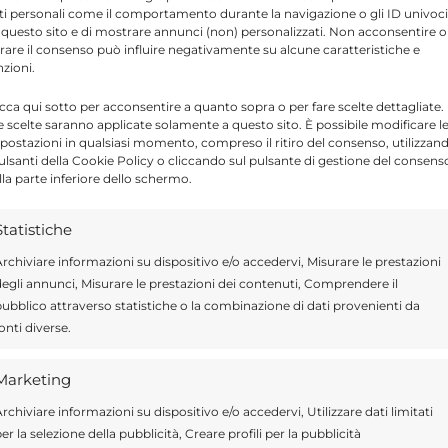
ti personali come il comportamento durante la navigazione o gli ID univoci
 questo sito e di mostrare annunci (non) personalizzati. Non acconsentire o
tirare il consenso può influire negativamente su alcune caratteristiche e
nzioni.
Send
Share
icca qui sotto per acconsentire a quanto sopra o per fare scelte dettagliate.
e scelte saranno applicate solamente a questo sito. È possibile modificare l
postazioni in qualsiasi momento, compreso il ritiro del consenso, utilizzan
IN ATTUALITÀ
pulsanti della Cookie Policy o cliccando sul pulsante di gestione del consens
lla parte inferiore dello schermo.
 IN MODICA
Statistiche
rchiviare informazioni su dispositivo e/o accedervi, Misurare le prestazioni
egli annunci, Misurare le prestazioni dei contenuti, Comprendere il
ubblico attraverso statistiche o la combinazione di dati provenienti da
onti diverse.
ragusa.it è composta da giornalisti, collaboratori e
ione che ogni giorno lavorano per offrire notizie,
Marketing
curati dedicati alla Sicilia, all’attualità, alla politica,
 allo sport. Un team dinamico e indipendente che
rchiviare informazioni su dispositivo e/o accedervi, Utilizzare dati limitati
ità e affidabilità.
er la selezione della pubblicità, Creare profili per la pubblicità