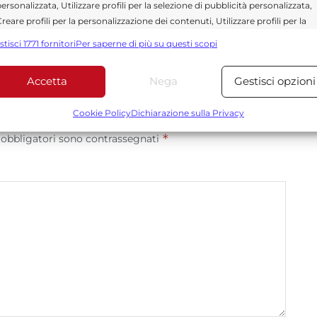
ersonalizzata, Utilizzare profili per la selezione di pubblicità personalizzata,
reare profili per la personalizzazione dei contenuti, Utilizzare profili per la
elezione di contenuti personalizzati, Sviluppare e migliorare i servizi,
stisci 1771 fornitori
Per saperne di più su questi scopi
tilizzare dati limitati per la selezione dei contenuti.
Accetta
Nega
Gestisci opzioni
Funzionalità
Sempre attiv
bbinare e combinare dati provenienti da altre fonti di dati,
Cookie Policy
Dichiarazione sulla Privacy
ollegare diversi dispositivi, Identificare i dispositivi in base
*
 obbligatori sono contrassegnati
alle informazioni trasmesse automaticamente.
Utilizzare dati di geolocalizzazione precisi, Riconoscere i
dispositivi in base a informazioni richieste attivamente.
Garantire la sicurezza, prevenire e rilevare frodi,
correggere errori, Erogare e presentare
Sempre attiv
pubblicità e contenuto, Salvare e comunicare le
scelte sulla privacy.