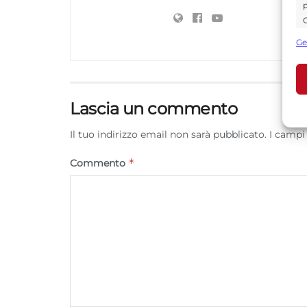
p
C
s
Ge
U
Lascia un commento
A
C
Il tuo indirizzo email non sarà pubblicato.
I campi
*
Commento