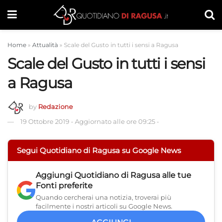
Home
»
Attualità
»
Scale del Gusto in tutti i sensi a Ragusa
Scale del Gusto in tutti i sensi
a Ragusa
by
Redazione
19 Ottobre 2019
-
Aggiornato alle ore 09:25
-
Segui Quotidiano di Ragusa su Google News
Aggiungi
Quotidiano di Ragusa
alle tue
Fonti preferite
Quando cercherai una notizia, troverai più
facilmente i nostri articoli su Google News.