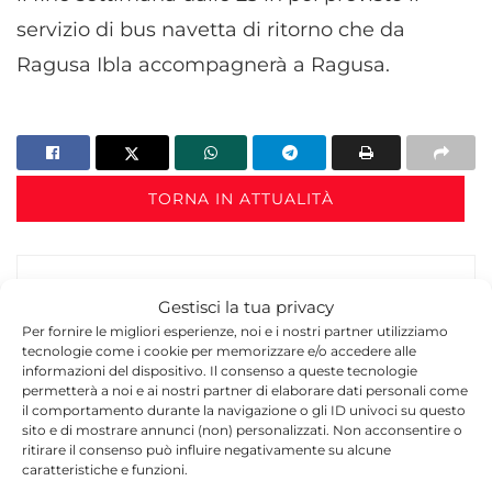
servizio di bus navetta di ritorno che da
Ragusa Ibla accompagnerà a Ragusa.
TORNA IN ATTUALITÀ
Gestisci la tua privacy
Per fornire le migliori esperienze, noi e i nostri partner utilizziamo
tecnologie come i cookie per memorizzare e/o accedere alle
informazioni del dispositivo. Il consenso a queste tecnologie
Redazione
permetterà a noi e ai nostri partner di elaborare dati personali come
il comportamento durante la navigazione o gli ID univoci su questo
La redazione di Quotidianodiragusa.it è composta
sito e di mostrare annunci (non) personalizzati. Non acconsentire o
ritirare il consenso può influire negativamente su alcune
da giornalisti, collaboratori e professionisti
caratteristiche e funzioni.
dell’informazione che ogni giorno lavorano per