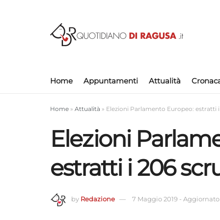
Home
Appuntamenti
Attualità
Cronac
Home
»
Attualità
»
Elezioni Parlamento Europeo: estratti i
Elezioni Parlam
estratti i 206 sc
by
Redazione
7 Maggio 2019
-
Aggiornato 