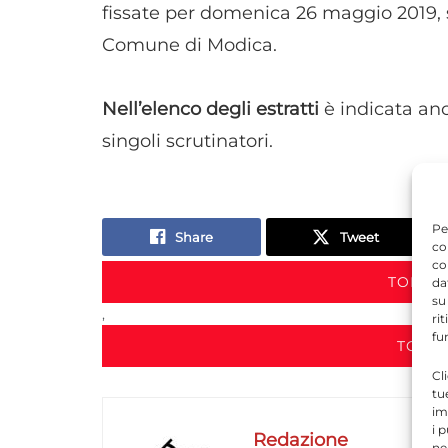
fissate per domenica 26 maggio 2019, so
Comune di Modica.
Nell’elenco degli estratti
è indicata anc
singoli scrutinatori.
Pe
Share
Tweet
co
co
TORNA 
da
su
,
ri
fu
TORNA
Cl
tu
im
i 
Redazione
ne