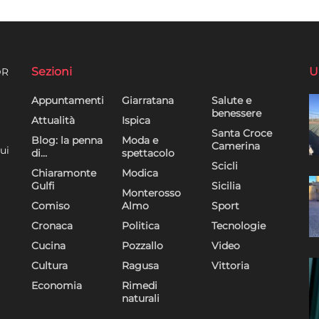
Sezioni
U
DR
Appuntamenti
Giarratana
Salute e
benessere
Attualità
Ispica
Santa Croce
Blog: la penna
Moda e
Camerina
ui
di…
spettacolo
Scicli
Chiaramonte
Modica
Gulfi
Sicilia
Monterosso
Comiso
Almo
Sport
Cronaca
Politica
Tecnologie
Cucina
Pozzallo
Video
Cultura
Ragusa
Vittoria
Economia
Rimedi
naturali