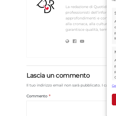
La redazione di Quotidianodi
professionisti dell’informaz
approfondimenti e contenuti ac
A
alla cronaca, alla cultura e
d
garantisce qualità, tempestiv
p
f
A
p
p
Lascia un commento
C
s
Il tuo indirizzo email non sarà pubblicato.
I campi
Ge
U
*
Commento
A