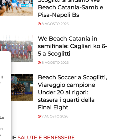
Scoglitti si sfidano We
Beach Catania-Samb e
Pisa-Napoli Bs
8 AGOSTO 2026
We Beach Catania in
semifinale: Cagliari ko 6-
5 a Scoglitti
8 AGOSTO 2026
Beach Soccer a Scoglitti,
Il
e
Viareggio campione
Under 20 ai rigori:
stasera i quarti della
Final Eight
7 AGOSTO 2026
 Le
e
do
o
OTIZIE
SALUTE E BENESSERE