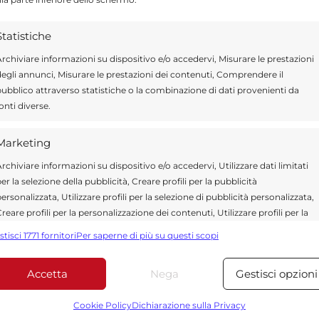
ragusa.it è composta da giornalisti, collaboratori e
ione che ogni giorno lavorano per offrire notizie,
Statistiche
curati dedicati alla Sicilia, all’attualità, alla politica,
rchiviare informazioni su dispositivo e/o accedervi, Misurare le prestazioni
 allo sport. Un team dinamico e indipendente che
egli annunci, Misurare le prestazioni dei contenuti, Comprendere il
ità e affidabilità.
ubblico attraverso statistiche o la combinazione di dati provenienti da
onti diverse.
Marketing
rchiviare informazioni su dispositivo e/o accedervi, Utilizzare dati limitati
er la selezione della pubblicità, Creare profili per la pubblicità
ersonalizzata, Utilizzare profili per la selezione di pubblicità personalizzata,
reare profili per la personalizzazione dei contenuti, Utilizzare profili per la
elezione di contenuti personalizzati, Sviluppare e migliorare i servizi,
*
 obbligatori sono contrassegnati
stisci 1771 fornitori
Per saperne di più su questi scopi
tilizzare dati limitati per la selezione dei contenuti.
Accetta
Nega
Gestisci opzioni
Funzionalità
Sempre attiv
bbinare e combinare dati provenienti da altre fonti di dati,
Cookie Policy
Dichiarazione sulla Privacy