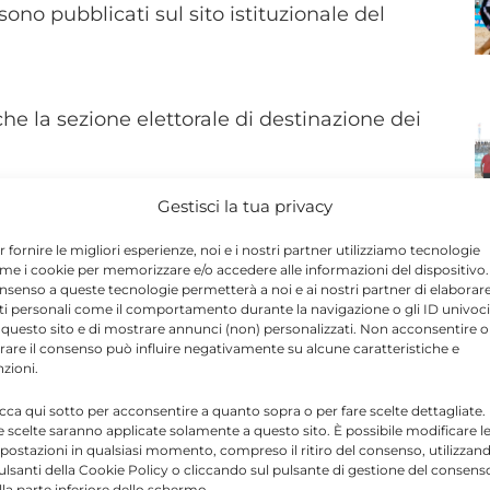
no pubblicati sul sito istituzionale del
he la sezione elettorale di destinazione dei
Gestisci la tua privacy
r fornire le migliori esperienze, noi e i nostri partner utilizziamo tecnologie
Send
Share
me i cookie per memorizzare e/o accedere alle informazioni del dispositivo. 
nsenso a queste tecnologie permetterà a noi e ai nostri partner di elaborar
IN ATTUALITÀ
ti personali come il comportamento durante la navigazione o gli ID univoci
 questo sito e di mostrare annunci (non) personalizzati. Non acconsentire o
tirare il consenso può influire negativamente su alcune caratteristiche e
nzioni.
 IN MODICA
icca qui sotto per acconsentire a quanto sopra o per fare scelte dettagliate.
e scelte saranno applicate solamente a questo sito. È possibile modificare l
postazioni in qualsiasi momento, compreso il ritiro del consenso, utilizzan
pulsanti della Cookie Policy o cliccando sul pulsante di gestione del consens
N
lla parte inferiore dello schermo.