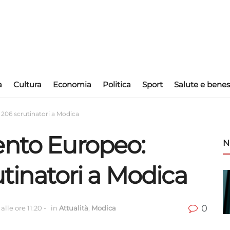
a
Cultura
Economia
Politica
Sport
Salute e benes
 206 scrutinatori a Modica
ento Europeo:
N
rutinatori a Modica
0
alle ore 11:20
-
in
Attualità
,
Modica