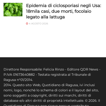
Epidemia di ciclosporiasi negli Usa:
18mila casi, due morti, focolaio
legato alla lattuga
4 AGOSTO 2026
Direttore Responsabile: Felicia Rinzo - Editore QDR News -
P.IVA 01673640882 - Testata registrata al Tribunale di
Ragusa n°01/2014.
2014. Questo sito Web, Quotidiano di Ragusa, ivi inclusi
nomi, logo, nonchè lo schema di colori e il layout del sito,
sono soggetti a copyright, diritti sui marchi, diritti di
database e/o altri diritti di proprietà intellettuale. © 2026. Il
Quotidiano di Ragusa non riceve nessun contributo