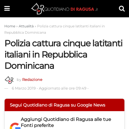
Home
»
Attualità
»
Polizia cattura cinque latitanti italiani in
Repubblica Dominicana
Polizia cattura cinque latitanti
italiani in Repubblica
Dominicana
by
Redazione
6 Marzo 2019
-
Aggiornato alle ore 09:49
-
Segui Quotidiano di Ragusa su Google News
Aggiungi
Quotidiano di Ragusa
alle tue
Fonti preferite