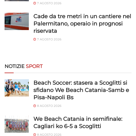
7 AGOSTO 2026
trasmesse automaticamente.
Cade da tre metri in un cantiere nel
Utilizzare dati di geolocalizzazione precisi,
Palermitano, operaio in prognosi
Riconoscere i dispositivi in base a informazioni
riservata
richieste attivamente.
7 AGOSTO 2026
Garantire la sicurezza, prevenire e
rilevare frodi, correggere errori, Erogare
e presentare pubblicità e contenuto,
Sempre attivo
NOTIZIE
SPORT
Salvare e comunicare le scelte sulla
privacy.
Beach Soccer: stasera a Scoglitti si
sfidano We Beach Catania-Samb e
Pisa-Napoli Bs
8 AGOSTO 2026
We Beach Catania in semifinale:
Cagliari ko 6-5 a Scoglitti
8 AGOSTO 2026