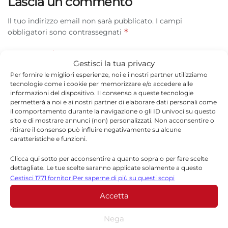
Lascia un commento
Il tuo indirizzo email non sarà pubblicato.
I campi
*
obbligatori sono contrassegnati
*
Commento
Gestisci la tua privacy
Per fornire le migliori esperienze, noi e i nostri partner utilizziamo
tecnologie come i cookie per memorizzare e/o accedere alle
informazioni del dispositivo. Il consenso a queste tecnologie
permetterà a noi e ai nostri partner di elaborare dati personali come
il comportamento durante la navigazione o gli ID univoci su questo
sito e di mostrare annunci (non) personalizzati. Non acconsentire o
ritirare il consenso può influire negativamente su alcune
caratteristiche e funzioni.
Clicca qui sotto per acconsentire a quanto sopra o per fare scelte
dettagliate. Le tue scelte saranno applicate solamente a questo
sito. È possibile modificare le impostazioni in qualsiasi momento,
Gestisci 1771 fornitori
Per saperne di più su questi scopi
*
Nome
compreso il ritiro del consenso, utilizzando i pulsanti della Cookie
Accetta
Policy o cliccando sul pulsante di gestione del consenso nella parte
inferiore dello schermo.
Nega
*
Email