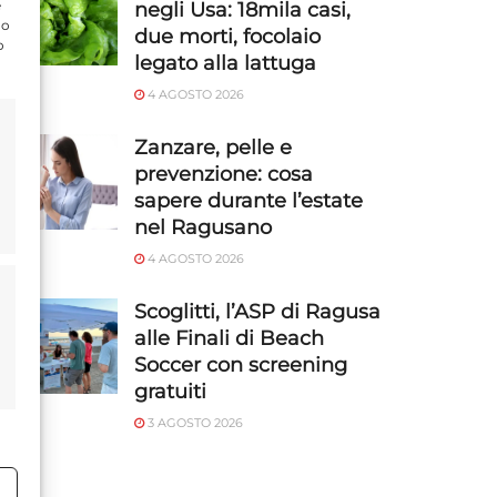
e
negli Usa: 18mila casi,
do
due morti, focolaio
o
legato alla lattuga
4 AGOSTO 2026
Zanzare, pelle e
prevenzione: cosa
sapere durante l’estate
nel Ragusano
4 AGOSTO 2026
Scoglitti, l’ASP di Ragusa
alle Finali di Beach
Soccer con screening
gratuiti
3 AGOSTO 2026