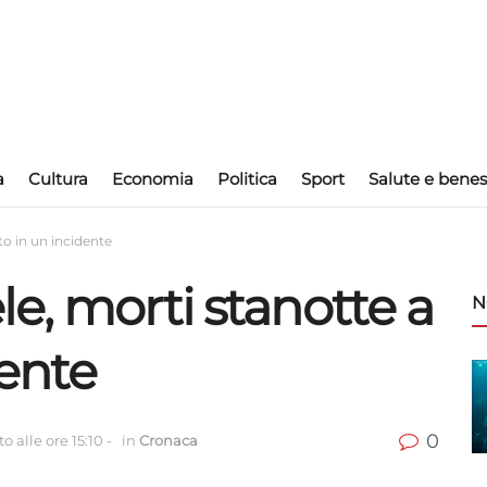
a
Cultura
Economia
Politica
Sport
Salute e benes
to in un incidente
e, morti stanotte a
N
dente
0
o alle ore 15:10
-
in
Cronaca