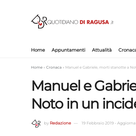
Home
Appuntamenti
Attualità
Cronac
Home
»
Cronaca
»
Manuel e Gabriele, morti stanotte a No
Manuel e Gabriel
Noto in un inci
by
Redazione
19 Febbraio 2019
-
Aggiornat