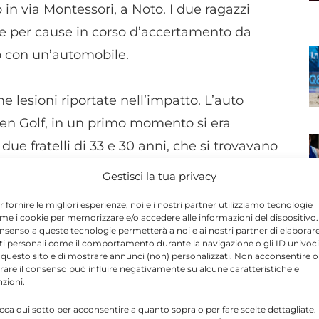
 in via Montessori, a Noto. I due ragazzi
e per cause in corso d’accertamento da
o con un’automobile.
e lesioni riportate nell’impatto. L’auto
gen Golf, in un primo momento si era
 due fratelli di 33 e 30 anni, che si trovavano
ina. (Foto web)
Gestisci la tua privacy
r fornire le migliori esperienze, noi e i nostri partner utilizziamo tecnologie
me i cookie per memorizzare e/o accedere alle informazioni del dispositivo. 
nsenso a queste tecnologie permetterà a noi e ai nostri partner di elaborar
ti personali come il comportamento durante la navigazione o gli ID univoci
 questo sito e di mostrare annunci (non) personalizzati. Non acconsentire o
N
tirare il consenso può influire negativamente su alcune caratteristiche e
nzioni.
Send
Share
icca qui sotto per acconsentire a quanto sopra o per fare scelte dettagliate.
 IN CRONACA