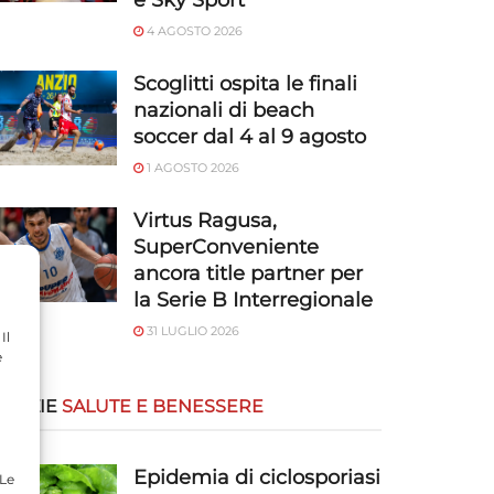
e Sky Sport
4 AGOSTO 2026
Scoglitti ospita le finali
nazionali di beach
soccer dal 4 al 9 agosto
1 AGOSTO 2026
Virtus Ragusa,
SuperConveniente
ancora title partner per
la Serie B Interregionale
31 LUGLIO 2026
Il
e
OTIZIE
SALUTE E BENESSERE
Epidemia di ciclosporiasi
 Le