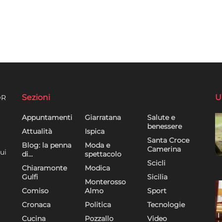
Sezioni
U
DR
Appuntamenti
Giarratana
Salute e
benessere
Attualità
Ispica
Santa Croce
Blog: la penna
Moda e
Camerina
ui
di…
spettacolo
Scicli
Chiaramonte
Modica
Gulfi
Sicilia
Monterosso
Comiso
Almo
Sport
Cronaca
Politica
Tecnologie
Cucina
Pozzallo
Video