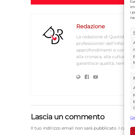
tu
im
i 
ne
Redazione
La redazione di Quotidianodi
A
professionisti dell’informaz
d
approfondimenti e contenuti ac
p
alla cronaca, alla cultura e
f
garantisce qualità, tempestiv
A
p
p
C
s
Lascia un commento
Ge
U
Il tuo indirizzo email non sarà pubblicato.
I campi