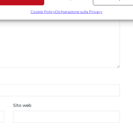
Funzionalità
Sempre attiv
bbinare e combinare dati provenienti da altre fonti di dati,
Cookie Policy
Dichiarazione sulla Privacy
ollegare diversi dispositivi, Identificare i dispositivi in base
alle informazioni trasmesse automaticamente.
Utilizzare dati di geolocalizzazione precisi, Riconoscere i
dispositivi in base a informazioni richieste attivamente.
Garantire la sicurezza, prevenire e rilevare frodi,
correggere errori, Erogare e presentare
Sempre attiv
pubblicità e contenuto, Salvare e comunicare le
scelte sulla privacy.
Sito web