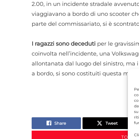
2.00, in un incidente stradale avvenuto
viaggiavano a bordo di uno scooter ch
parte del commissariato, si è scontrat
I ragazzi sono deceduti
per le gravissim
coinvolta nell’incidente, una Volkswa
allontanata dal luogo del sinistro, ma i
a bordo, si sono costituiti questa matt
Pe
co
co
da
su
ri
fu
Share
Tweet
Cl
TORNA