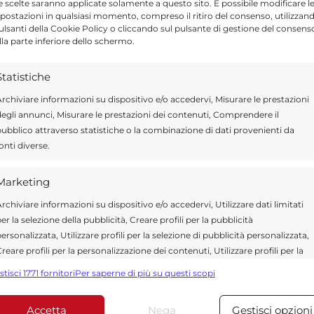
e scelte saranno applicate solamente a questo sito. È possibile modificare l
postazioni in qualsiasi momento, compreso il ritiro del consenso, utilizzan
pulsanti della Cookie Policy o cliccando sul pulsante di gestione del consens
lla parte inferiore dello schermo.
Statistiche
ragusa.it è composta da giornalisti, collaboratori e
rchiviare informazioni su dispositivo e/o accedervi, Misurare le prestazioni
ione che ogni giorno lavorano per offrire notizie,
egli annunci, Misurare le prestazioni dei contenuti, Comprendere il
curati dedicati alla Sicilia, all’attualità, alla politica,
ubblico attraverso statistiche o la combinazione di dati provenienti da
 allo sport. Un team dinamico e indipendente che
onti diverse.
ità e affidabilità.
Marketing
rchiviare informazioni su dispositivo e/o accedervi, Utilizzare dati limitati
er la selezione della pubblicità, Creare profili per la pubblicità
ersonalizzata, Utilizzare profili per la selezione di pubblicità personalizzata,
reare profili per la personalizzazione dei contenuti, Utilizzare profili per la
elezione di contenuti personalizzati, Sviluppare e migliorare i servizi,
stisci 1771 fornitori
Per saperne di più su questi scopi
tilizzare dati limitati per la selezione dei contenuti.
*
 obbligatori sono contrassegnati
Accetta
Nega
Gestisci opzioni