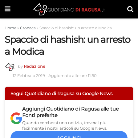
Home
»
Cronaca
»
Spaccio di hashish: un arresto a Modica
Spaccio di hashish: un arresto
a Modica
by
Redazione
12 Febbraio 2019
-
Aggiornato alle ore 11:50
-
Segui Quotidiano di Ragusa su Google News
Aggiungi
Quotidiano di Ragusa
alle tue
Fonti preferite
Quando cercherai una notizia, troverai più
facilmente i nostri articoli su Google News.