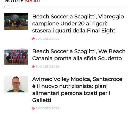
NOTIZIE
SPORT
Funzionalità
Sempre attivo
Beach Soccer a Scoglitti, Viareggio
campione Under 20 ai rigori:
Abbinare e combinare dati provenienti da altre
stasera i quarti della Final Eight
fonti di dati, Collegare diversi dispositivi,
Identificare i dispositivi in base alle informazioni
7 AGOSTO 2026
trasmesse automaticamente.
Beach Soccer a Scoglitti, We Beach
Catania pronta alla sfida Scudetto
Utilizzare dati di geolocalizzazione precisi,
Riconoscere i dispositivi in base a informazioni
6 AGOSTO 2026
richieste attivamente.
Avimec Volley Modica, Santacroce
è il nuovo nutrizionista: piani
Garantire la sicurezza, prevenire e
alimentari personalizzati per i
rilevare frodi, correggere errori, Erogare
e presentare pubblicità e contenuto,
Galletti
Sempre attivo
Salvare e comunicare le scelte sulla
6 AGOSTO 2026
privacy.