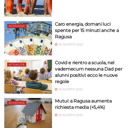
Caro energia, domani luci
ECONOMIA
spente per 15 minuti anche a
Ragusa
30 AGOSTO 2022
Covid e rientro a scuola, nel
ATTUALITÀ
vademecum nessuna Dad per
alunni positivi: ecco le nuove
regole
29 AGOSTO 2022
Mutui: a Ragusa aumenta
ECONOMIA
richiesta media (+5,4%)
29 AGOSTO 2022