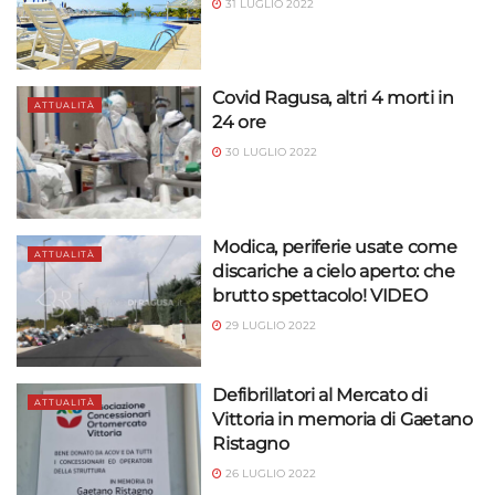
Utilizzare dati di geolocalizzazione precisi,
31 LUGLIO 2022
Riconoscere i dispositivi in base a informazioni
richieste attivamente.
Covid Ragusa, altri 4 morti in
Garantire la sicurezza, prevenire e
ATTUALITÀ
24 ore
rilevare frodi, correggere errori, Erogare
30 LUGLIO 2022
e presentare pubblicità e contenuto,
Sempre attivo
Salvare e comunicare le scelte sulla
privacy.
Modica, periferie usate come
ATTUALITÀ
discariche a cielo aperto: che
brutto spettacolo! VIDEO
29 LUGLIO 2022
Defibrillatori al Mercato di
ATTUALITÀ
Vittoria in memoria di Gaetano
Ristagno
26 LUGLIO 2022