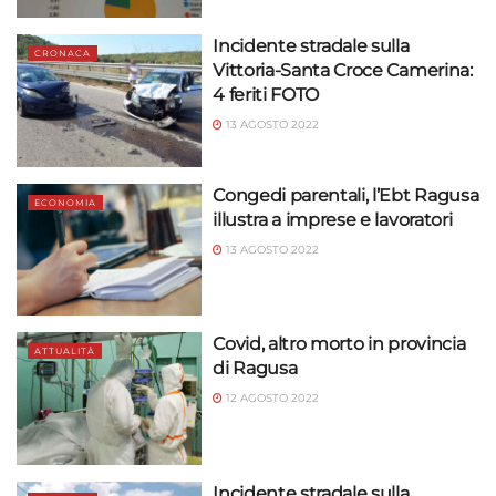
Incidente stradale sulla
CRONACA
Vittoria-Santa Croce Camerina:
4 feriti FOTO
13 AGOSTO 2022
Congedi parentali, l’Ebt Ragusa
ECONOMIA
illustra a imprese e lavoratori
13 AGOSTO 2022
Covid, altro morto in provincia
ATTUALITÀ
di Ragusa
12 AGOSTO 2022
Incidente stradale sulla