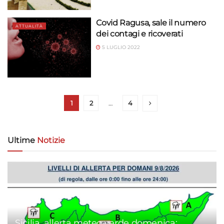
Covid Ragusa, sale il numero
ATTUALITÀ
dei contagi e ricoverati
5 LUGLIO 2022
1
2
…
4
Ultime
Notizie
Sicilia, allerta meteo verde domenica: