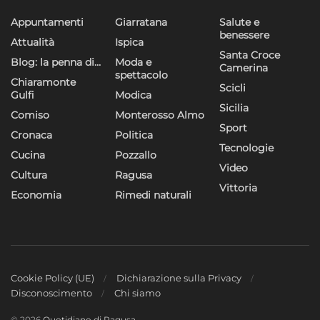
Appuntamenti
Giarratana
Salute e
benessere
Attualità
Ispica
Santa Croce
Blog: la penna di…
Moda e
Camerina
spettacolo
Chiaramonte
Scicli
Gulfi
Modica
Sicilia
Comiso
Monterosso Almo
Sport
Cronaca
Politica
Tecnologie
Cucina
Pozzallo
Video
Cultura
Ragusa
Vittoria
Economia
Rimedi naturali
Cookie Policy (UE)
Dichiarazione sulla Privacy
Disconoscimento
Chi siamo
© 2026
Quotidiano di Ragusa