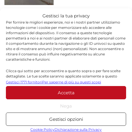
Covid Ragusa, positivi in calo:
Gestisci la tua privacy
ATTUALITÀ
altro morto a Vittoria
Per fornire le migliori esperienze, noi e i nostri partner utilizziamo
9 AGOSTO 2022
tecnologie come i cookie per memorizzare e/o accedere alle
informazioni del dispositivo. Il consenso a queste tecnologie
permetterà a noi e ai nostri partner di elaborare dati personali come
il comportamento durante la navigazione o gli ID univoci su questo
sito e di mostrare annunci (non) personalizzati. Non acconsentire o
A Marina di Ragusa la
ritirare il consenso può influire negativamente su alcune
ATTUALITÀ
settimana ferragostana è
caratteristiche e funzioni.
iniziata proprio male
Clicca qui sotto per acconsentire a quanto sopra o per fare scelte
9 AGOSTO 2022
dettagliate. Le tue scelte saranno applicate solamente a questo
sito. È possibile modificare le impostazioni in qualsiasi momento,
Gestisci 1771 fornitori
Per saperne di più su questi scopi
compreso il ritiro del consenso, utilizzando i pulsanti della Cookie
Covid Ragusa, scendono i
Accetta
Policy o cliccando sul pulsante di gestione del consenso nella parte
ATTUALITÀ
inferiore dello schermo.
contagi Covid: altro morto
Nega
8 AGOSTO 2022
Statistiche
Gestisci opzioni
Archiviare informazioni su dispositivo e/o accedervi, Misurare le
prestazioni degli annunci, Misurare le prestazioni dei contenuti,
Cookie Policy
Dichiarazione sulla Privacy
Covid Ragusa, calano i positivi