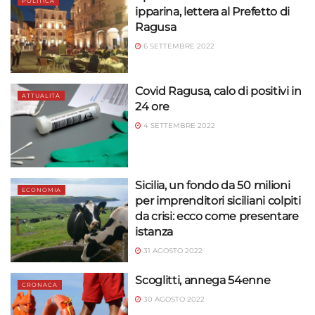
POLITICA
ipparina, lettera al Prefetto di
Ragusa
6 SETTEMBRE 2022
Covid Ragusa, calo di positivi in
ATTUALITÀ
24 ore
4 SETTEMBRE 2022
Sicilia, un fondo da 50 milioni
ECONOMIA
per imprenditori siciliani colpiti
da crisi: ecco come presentare
istanza
31 AGOSTO 2022
Scoglitti, annega 54enne
CRONACA
30 AGOSTO 2022