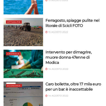
15 AGOSTO 2022
Ferragosto, spiagge pulite nel
ATTUALITÀ
litorale di Scicli FOTO
15 AGOSTO 2022
Intervento per dimagrire,
CRONACA
muore donna 47enne di
Modica
14 AGOSTO 2022
Caro bollette, oltre 17 mila euro
ECONOMIA
per un bar: è inaccettabile
14 AGOSTO 2022