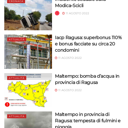
CRONACA
Modica-Scicli
11 AGOSTO 2022
Iacp Ragusa: superbonus 110%
ATTUALITÀ
e bonus facciate su circa 20
condomini
11 AGOSTO 2022
Maltempo: bomba d’acqua in
ATTUALITÀ
provincia di Ragusa
11 AGOSTO 2022
Maltempo in provincia di
ATTUALITÀ
Ragusa: tempesta di fulmini e
pioggia