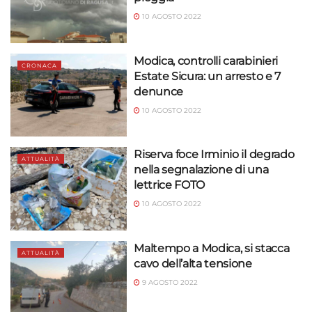
10 AGOSTO 2022
Modica, controlli carabinieri
CRONACA
Estate Sicura: un arresto e 7
denunce
10 AGOSTO 2022
Riserva foce Irminio il degrado
ATTUALITÀ
nella segnalazione di una
lettrice FOTO
10 AGOSTO 2022
Maltempo a Modica, si stacca
ATTUALITÀ
cavo dell’alta tensione
9 AGOSTO 2022