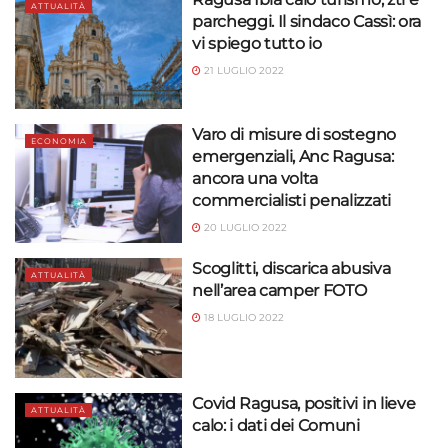
ATTUALITÀ
parcheggi. Il sindaco Cassì: ora
vi spiego tutto io
21 LUGLIO 2022
Varo di misure di sostegno
ECONOMIA
emergenziali, Anc Ragusa:
ancora una volta
commercialisti penalizzati
20 LUGLIO 2022
Scoglitti, discarica abusiva
ATTUALITÀ
nell’area camper FOTO
18 LUGLIO 2022
Covid Ragusa, positivi in lieve
ATTUALITÀ
calo: i dati dei Comuni