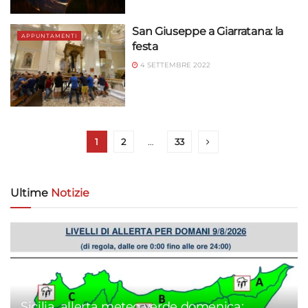
San Giuseppe a Giarratana: la
APPUNTAMENTI
festa
4 SETTEMBRE 2022
1
2
…
33
Ultime
Notizie
Sicilia, allerta meteo verde domenica: