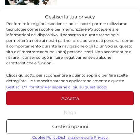
Ragusa, tornano i pic-nic al
Gestisci la tua privacy
APPUNTAMENTI
parco di Donnafugata
Per fornire le migliori esperienze, noi e i nostri partner utilizziamo
15 SETTEMBRE 2022
tecnologie come i cookie per memorizzare e/o accedere alle
informazioni del dispositivo. Il consenso a queste tecnologie
permetterà a noi e ai nostri partner di elaborare dati personali come
il comportamento durante la navigazione o gli ID univoci su questo
sito e di mostrare annunci (non) personalizzati. Non acconsentire o
Maria Ss. Addolorata a Ragusa,
ritirare il consenso può influire negativamente su alcune
APPUNTAMENTI
domani sera Vivibla
caratteristiche e funzioni.
15 SETTEMBRE 2022
Clicca qui sotto per acconsentire a quanto sopra o per fare scelte
dettagliate. Le tue scelte saranno applicate solamente a questo
sito. È possibile modificare le impostazioni in qualsiasi momento,
Gestisci 1771 fornitori
Per saperne di più su questi scopi
compreso il ritiro del consenso, utilizzando i pulsanti della Cookie
Ibla Buskers torna a Ragusa: la
Accetta
Policy o cliccando sul pulsante di gestione del consenso nella parte
APPUNTAMENTI
inferiore dello schermo.
festa degli Artisti
Nega
14 SETTEMBRE 2022
Statistiche
Gestisci opzioni
Archiviare informazioni su dispositivo e/o accedervi, Misurare le
prestazioni degli annunci, Misurare le prestazioni dei contenuti,
Cookie Policy
Dichiarazione sulla Privacy
Pax Mundi a Modica: concerto