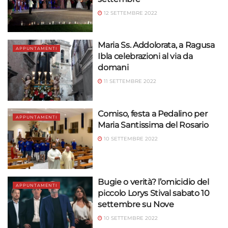
Utilizzare dati di geolocalizzazione precisi,
Riconoscere i dispositivi in base a informazioni
12 SETTEMBRE 2022
richieste attivamente.
Maria Ss. Addolorata, a Ragusa
Garantire la sicurezza, prevenire e
APPUNTAMENTI
Ibla celebrazioni al via da
rilevare frodi, correggere errori, Erogare
domani
e presentare pubblicità e contenuto,
Sempre attivo
11 SETTEMBRE 2022
Salvare e comunicare le scelte sulla
privacy.
Comiso, festa a Pedalino per
APPUNTAMENTI
Maria Santissima del Rosario
10 SETTEMBRE 2022
Bugie o verità? l’omicidio del
APPUNTAMENTI
piccolo Lorys Stival sabato 10
settembre su Nove
10 SETTEMBRE 2022