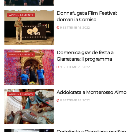
Donnafugata Film Festival:
APPUNTAMENTI
domani a Comiso
9 SETTEMBRE 2022
Domenica grande festa a
APPUNTAMENTI
Giarratana: il programma
9 SETTEMBRE 2022
Addolorata a Monterosso Almo
APPUNTAMENTI
8 SETTEMBRE 2022
CorInfesta a Giarratana per San