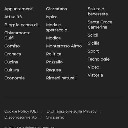
Appuntamenti
Giarratana
Salute e
benessere
Attualità
Ispica
Santa Croce
Blog: la penna di…
Moda e
Camerina
spettacolo
Chiaramonte
Scicli
Gulfi
Modica
Sicilia
Comiso
Monterosso Almo
Sport
Cronaca
Politica
Tecnologie
Cucina
Pozzallo
Video
Cultura
Ragusa
Vittoria
Economia
Rimedi naturali
Cookie Policy (UE)
Dichiarazione sulla Privacy
Disconoscimento
Chi siamo
© 2026
Quotidiano di Ragusa