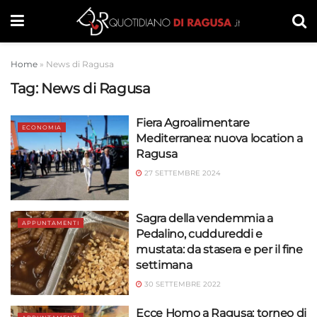
Home
»
News di Ragusa
Tag:
News di Ragusa
Fiera Agroalimentare
ECONOMIA
Mediterranea: nuova location a
Ragusa
27 SETTEMBRE 2024
Sagra della vendemmia a
APPUNTAMENTI
Pedalino, cuddureddi e
mustata: da stasera e per il fine
settimana
30 SETTEMBRE 2022
Ecce Homo a Ragusa: torneo di