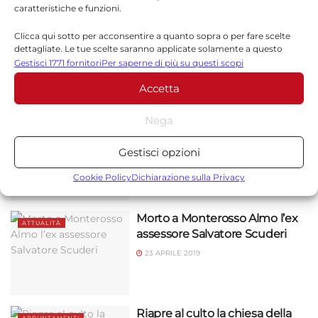
caratteristiche e funzioni.
La monterossana Morello alla
ECONOMIA
Clicca qui sotto per acconsentire a quanto sopra o per fare scelte
Coppa Sicilia Federfiori di
dettagliate. Le tue scelte saranno applicate solamente a questo
Palermo
sito. È possibile modificare le impostazioni in qualsiasi momento,
Gestisci 1771 fornitori
Per saperne di più su questi scopi
compreso il ritiro del consenso, utilizzando i pulsanti della Cookie
6 MAGGIO 2019
Accetta
Policy o cliccando sul pulsante di gestione del consenso nella parte
inferiore dello schermo.
Nega
Monterosso Almo celebra
APPUNTAMENTI
Statistiche
domenica l’Addolorata
Gestisci opzioni
27 APRILE 2019
Archiviare informazioni su dispositivo e/o accedervi, Misurare le
prestazioni degli annunci, Misurare le prestazioni dei contenuti,
Cookie Policy
Dichiarazione sulla Privacy
Comprendere il pubblico attraverso statistiche o la
combinazione di dati provenienti da fonti diverse.
Morto a Monterosso Almo l’ex
ATTUALITÀ
assessore Salvatore Scuderi
Marketing
23 APRILE 2019
Archiviare informazioni su dispositivo e/o accedervi, Utilizzare
dati limitati per la selezione della pubblicità, Creare profili per la
pubblicità personalizzata, Utilizzare profili per la selezione di
pubblicità personalizzata, Creare profili per la personalizzazione
Riapre al culto la chiesa della