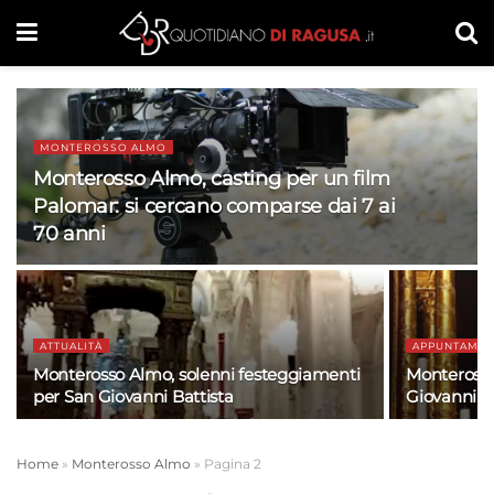
MONTEROSSO ALMO
Monterosso Almo, casting per un film
Palomar: si cercano comparse dai 7 ai
70 anni
ATTUALITÀ
APPUNTAMEN
Monterosso Almo, solenni festeggiamenti
Monterosso
per San Giovanni Battista
Giovanni Ba
Home
»
Monterosso Almo
»
Pagina 2