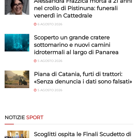
Alessandra Frazzica morta a 21 anni
Funzionalità
Sempre attivo
nel crollo di Pistinuna: funerali
venerdì in Cattedrale
Abbinare e combinare dati provenienti da altre
fonti di dati, Collegare diversi dispositivi,
6 AGOSTO 2026
Identificare i dispositivi in base alle informazioni
trasmesse automaticamente.
Scoperto un grande cratere
sottomarino e nuovi camini
Utilizzare dati di geolocalizzazione precisi,
idrotermali al largo di Panarea
Riconoscere i dispositivi in base a informazioni
5 AGOSTO 2026
richieste attivamente.
Piana di Catania, furti di trattori:
Garantire la sicurezza, prevenire e
«Senza denuncia i dati sono falsati»
rilevare frodi, correggere errori, Erogare
5 AGOSTO 2026
e presentare pubblicità e contenuto,
Sempre attivo
Salvare e comunicare le scelte sulla
privacy.
NOTIZIE
SPORT
Scoglitti ospita le Finali Scudetto di