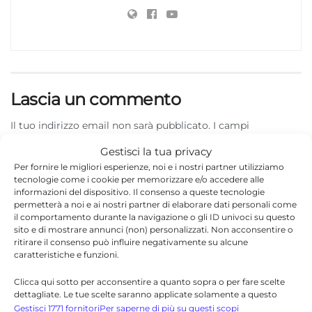
Lascia un commento
Il tuo indirizzo email non sarà pubblicato.
I campi
*
obbligatori sono contrassegnati
Gestisci la tua privacy
Per fornire le migliori esperienze, noi e i nostri partner utilizziamo
*
Commento
tecnologie come i cookie per memorizzare e/o accedere alle
informazioni del dispositivo. Il consenso a queste tecnologie
permetterà a noi e ai nostri partner di elaborare dati personali come
il comportamento durante la navigazione o gli ID univoci su questo
sito e di mostrare annunci (non) personalizzati. Non acconsentire o
ritirare il consenso può influire negativamente su alcune
caratteristiche e funzioni.
Clicca qui sotto per acconsentire a quanto sopra o per fare scelte
dettagliate. Le tue scelte saranno applicate solamente a questo
sito. È possibile modificare le impostazioni in qualsiasi momento,
Gestisci 1771 fornitori
Per saperne di più su questi scopi