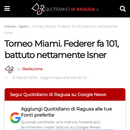
Home
»
Sport
»
Torneo Miami. Federer fa 101, battuto nettamente
Isner
Torneo Miami. Federer fa 101,
battuto nettamente Isner
by
Redazione
31 Marzo 2019
-
Aggiornato alle ore 20:15
-
Segui Quotidiano di Ragusa su Google News
Aggiungi
Quotidiano di Ragusa
alle tue
Fonti preferite
Quando cercherai una notizia, troverai più
facilmente i nostri articoli su Google News.