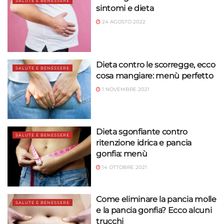
SALUTE E BENESSERE
sintomi e dieta
24 AGOSTO 2022
Dieta contro le scorregge, ecco
SALUTE E BENESSERE
cosa mangiare: menù perfetto
1 NOVEMBRE 2021
Dieta sgonfiante contro
SALUTE E BENESSERE
ritenzione idrica e pancia
gonfia: menù
14 OTTOBRE 2021
Come eliminare la pancia molle
SALUTE E BENESSERE
e la pancia gonfia? Ecco alcuni
trucchi