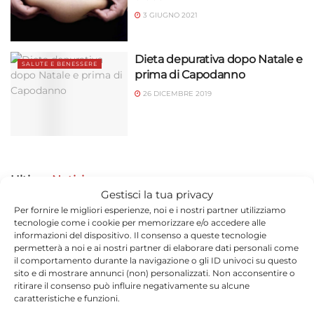
3 GIUGNO 2021
Dieta depurativa dopo Natale e
SALUTE E BENESSERE
prima di Capodanno
26 DICEMBRE 2019
Ultime
Notizie
Gestisci la tua privacy
Per fornire le migliori esperienze, noi e i nostri partner utilizziamo
tecnologie come i cookie per memorizzare e/o accedere alle
informazioni del dispositivo. Il consenso a queste tecnologie
permetterà a noi e ai nostri partner di elaborare dati personali come
il comportamento durante la navigazione o gli ID univoci su questo
sito e di mostrare annunci (non) personalizzati. Non acconsentire o
ritirare il consenso può influire negativamente su alcune
Controlli Carabinieri Compagnia di Modica:
caratteristiche e funzioni.
un arresto e tre denunce tra Ispica, Sampieri