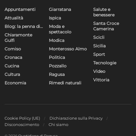
Appuntamenti
Giarratana
Salute e
benessere
Attualità
Ispica
Santa Croce
Blog: la penna di…
Moda e
Camerina
spettacolo
Chiaramonte
Scicli
Gulfi
Modica
Sicilia
Comiso
Monterosso Almo
Sport
Cronaca
Politica
Tecnologie
Cucina
Pozzallo
Video
Cultura
Ragusa
Vittoria
Economia
Rimedi naturali
Cookie Policy (UE)
Dichiarazione sulla Privacy
Disconoscimento
Chi siamo
© 2026
Quotidiano di Ragusa