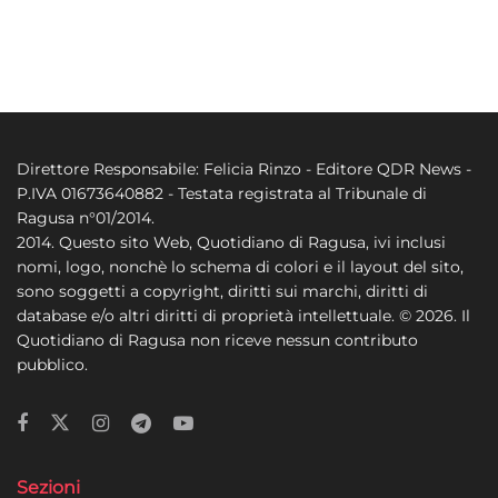
personalizzati, Sviluppare e migliorare i servizi, Utilizzare dati
limitati per la selezione dei contenuti.
Funzionalità
Sempre attivo
Abbinare e combinare dati provenienti da altre
fonti di dati, Collegare diversi dispositivi,
Direttore Responsabile: Felicia Rinzo - Editore QDR News -
Identificare i dispositivi in base alle informazioni
P.IVA 01673640882 - Testata registrata al Tribunale di
trasmesse automaticamente.
Ragusa n°01/2014.
2014. Questo sito Web, Quotidiano di Ragusa, ivi inclusi
Utilizzare dati di geolocalizzazione precisi,
nomi, logo, nonchè lo schema di colori e il layout del sito,
Riconoscere i dispositivi in base a informazioni
sono soggetti a copyright, diritti sui marchi, diritti di
richieste attivamente.
database e/o altri diritti di proprietà intellettuale. © 2026. Il
Quotidiano di Ragusa non riceve nessun contributo
Garantire la sicurezza, prevenire e
pubblico.
rilevare frodi, correggere errori, Erogare
e presentare pubblicità e contenuto,
Sempre attivo
Salvare e comunicare le scelte sulla
privacy.
Sezioni