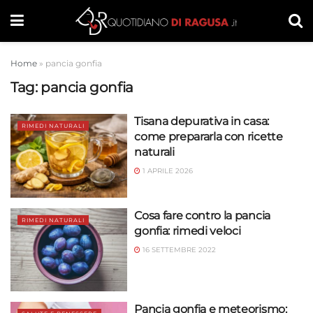
Home
»
pancia gonfia
Tag:
pancia gonfia
Tisana depurativa in casa:
RIMEDI NATURALI
come prepararla con ricette
naturali
1 APRILE 2026
Cosa fare contro la pancia
RIMEDI NATURALI
gonfia: rimedi veloci
16 SETTEMBRE 2022
Pancia gonfia e meteorismo: