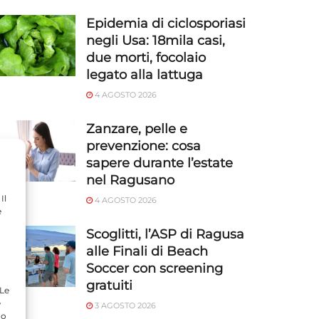
Epidemia di ciclosporiasi
negli Usa: 18mila casi,
due morti, focolaio
legato alla lattuga
4 AGOSTO 2026
Zanzare, pelle e
prevenzione: cosa
sapere durante l’estate
nel Ragusano
Il
4 AGOSTO 2026
e
Scoglitti, l’ASP di Ragusa
alle Finali di Beach
Soccer con screening
gratuiti
 Le
e
3 AGOSTO 2026
do