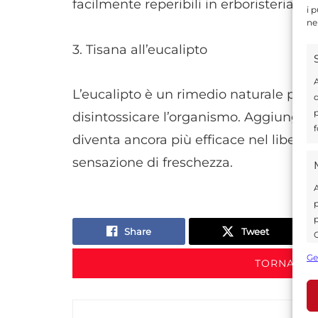
facilmente reperibili in erboristeria e
i 
ne
3. Tisana all’eucalipto
A
L’eucalipto è un rimedio naturale per r
d
p
disintossicare l’organismo. Aggiungendo
f
diventa ancora più efficace nel liberare
sensazione di freschezza.
A
p
p
Share
Tweet
C
s
Ge
TORNA IN 
U