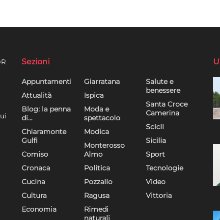
Sezioni
U
DR
Appuntamenti
Giarratana
Salute e
benessere
Attualità
Ispica
Santa Croce
Blog: la penna
Moda e
Camerina
ui
di…
spettacolo
Scicli
Chiaramonte
Modica
Gulfi
Sicilia
Monterosso
Comiso
Almo
Sport
Cronaca
Politica
Tecnologie
Cucina
Pozzallo
Video
Cultura
Ragusa
Vittoria
Economia
Rimedi
naturali