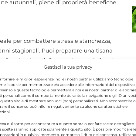
sane autunnali, piene di proprietà benefiche.
deale per combattere stress e stanchezza,
nni stagionali. Puoi preparare una tisana
a di antiossidanti. Questa tisana migliora la
Gestisci la tua privacy
gestione e allevia la nausea.
r fornire le migliori esperienze, noi e i nostri partner utilizziamo tecnologie
me i cookie per memorizzare e/o accedere alle informazioni del dispositivo. 
nsenso a queste tecnologie permetterà a noi e ai nostri partner di elaborar
ti personali come il comportamento durante la navigazione o gli ID univoci
 questo sito e di mostrare annunci (non) personalizzati. Non acconsentire o
tirare il consenso può influire negativamente su alcune caratteristiche e
etox, è perfetto per prevenire raffreddore e
nzioni.
 respiratorie e combattere la stanchezza. Le
icca qui sotto per acconsentire a quanto sopra o per fare scelte dettagliate.
binate a zenzero o cannella, sono
e scelte saranno applicate solamente a questo sito. È possibile modificare l
postazioni in qualsiasi momento, compreso il ritiro del consenso, utilizzan