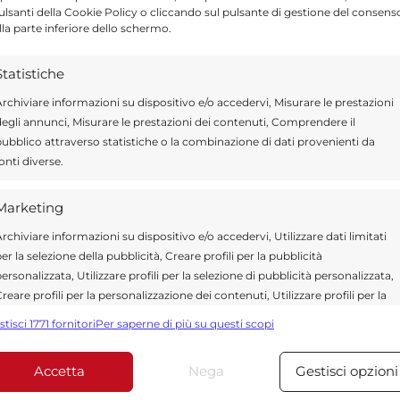
 supermercato.
pulsanti della Cookie Policy o cliccando sul pulsante di gestione del consens
lla parte inferiore dello schermo.
Statistiche
rchiviare informazioni su dispositivo e/o accedervi, Misurare le prestazioni
afforzare le difese immunitarie e
egli annunci, Misurare le prestazioni dei contenuti, Comprendere il
ubblico attraverso statistiche o la combinazione di dati provenienti da
 timo, tiglio o menta, la tisana all’eucalipto
onti diverse.
 le vie respiratorie e lascia una piacevole
Marketing
rchiviare informazioni su dispositivo e/o accedervi, Utilizzare dati limitati
er la selezione della pubblicità, Creare profili per la pubblicità
ersonalizzata, Utilizzare profili per la selezione di pubblicità personalizzata,
Send
Share
reare profili per la personalizzazione dei contenuti, Utilizzare profili per la
elezione di contenuti personalizzati, Sviluppare e migliorare i servizi,
stisci 1771 fornitori
Per saperne di più su questi scopi
RIMEDI NATURALI
tilizzare dati limitati per la selezione dei contenuti.
Accetta
Nega
Gestisci opzioni
Funzionalità
Sempre attiv