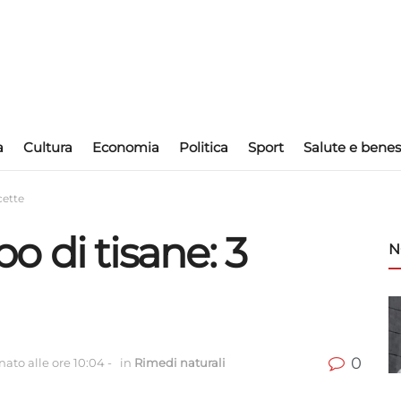
a
Cultura
Economia
Politica
Sport
Salute e benes
cette
 di tisane: 3
N
0
ato alle ore 10:04
-
in
Rimedi naturali