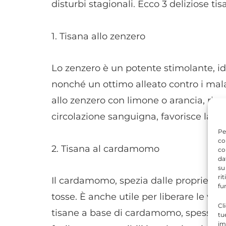
disturbi stagionali. Ecco 3 deliziose ti
1. Tisana allo zenzero
Lo zenzero è un potente stimolante, i
nonché un ottimo alleato contro i mala
allo zenzero con limone o arancia, ricc
circolazione sanguigna, favorisce la di
Pe
co
2. Tisana al cardamomo
co
da
su
ri
Il cardamomo, spezia dalle proprietà d
fu
tosse. È anche utile per liberare le vie
Cl
tisane a base di cardamomo, spesso ab
tu
im