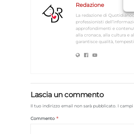
A
Redazione
C
La redazione di Quotidianodi
professionisti dell’informaz
approfondimenti e contenuti ac
alla cronaca, alla cultura e
garantisce qualità, tempestiv
Lascia un commento
Il tuo indirizzo email non sarà pubblicato.
I campi
*
Commento