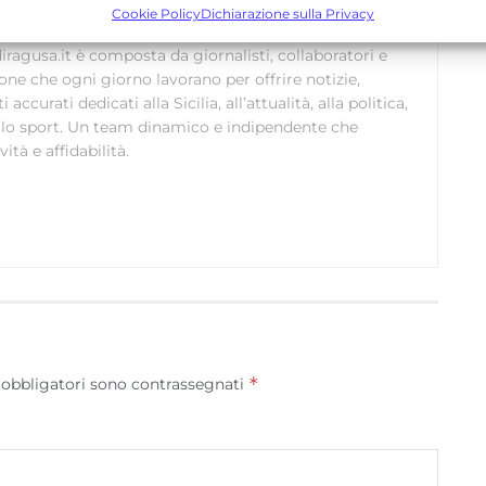
bbinare e combinare dati provenienti da altre fonti di dati,
Cookie Policy
Dichiarazione sulla Privacy
ollegare diversi dispositivi, Identificare i dispositivi in base
ragusa.it è composta da giornalisti, collaboratori e
alle informazioni trasmesse automaticamente.
ione che ogni giorno lavorano per offrire notizie,
curati dedicati alla Sicilia, all’attualità, alla politica,
Utilizzare dati di geolocalizzazione precisi, Riconoscere i
 allo sport. Un team dinamico e indipendente che
dispositivi in base a informazioni richieste attivamente.
ità e affidabilità.
Garantire la sicurezza, prevenire e rilevare frodi,
correggere errori, Erogare e presentare
Sempre attiv
pubblicità e contenuto, Salvare e comunicare le
scelte sulla privacy.
*
 obbligatori sono contrassegnati