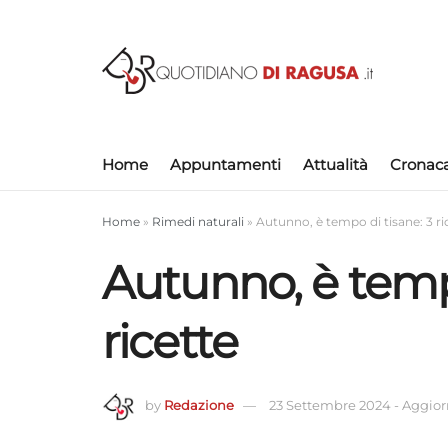
Home
Appuntamenti
Attualità
Cronac
Home
»
Rimedi naturali
»
Autunno, è tempo di tisane: 3 ri
Autunno, è tempo
ricette
by
Redazione
23 Settembre 2024
-
Aggiorn