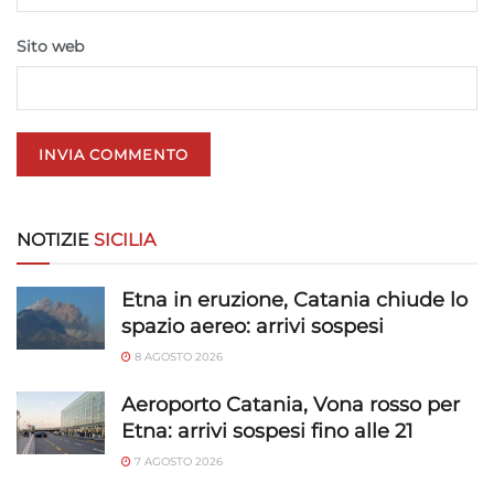
trasmesse automaticamente.
Sito web
Utilizzare dati di geolocalizzazione precisi,
Riconoscere i dispositivi in base a informazioni
richieste attivamente.
Garantire la sicurezza, prevenire e
rilevare frodi, correggere errori, Erogare
e presentare pubblicità e contenuto,
Sempre attivo
Salvare e comunicare le scelte sulla
NOTIZIE
SICILIA
privacy.
Etna in eruzione, Catania chiude lo
spazio aereo: arrivi sospesi
8 AGOSTO 2026
Aeroporto Catania, Vona rosso per
Etna: arrivi sospesi fino alle 21
7 AGOSTO 2026