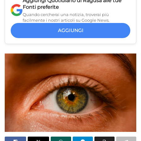
Aggiungi
Quotidiano di Ragusa
alle tue
Fonti preferite
Quando cercherai una notizia, troverai più
facilmente i nostri articoli su Google News.
AGGIUNGI