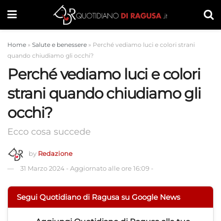
Home
»
Salute e benessere
»
Perché vediamo luci e colori strani
quando chiudiamo gli occhi?
Perché vediamo luci e colori
strani quando chiudiamo gli
occhi?
Ecco cosa succede
by
Redazione
31 Marzo 2024
-
Aggiornato alle ore 16:09
-
Segui Quotidiano di Ragusa su Google News