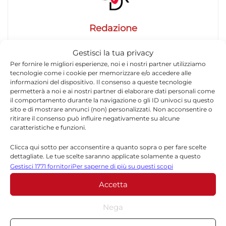
Redazione
La redazione di Quotidianodiragusa.it è composta
Gestisci la tua privacy
da giornalisti, collaboratori e professionisti
Per fornire le migliori esperienze, noi e i nostri partner utilizziamo
dell’informazione che ogni giorno lavorano per
tecnologie come i cookie per memorizzare e/o accedere alle
offrire notizie, approfondimenti e contenuti
informazioni del dispositivo. Il consenso a queste tecnologie
accurati dedicati alla Sicilia, all’attualità, alla
permetterà a noi e ai nostri partner di elaborare dati personali come
il comportamento durante la navigazione o gli ID univoci su questo
politica, alla cronaca, alla cultura e allo sport. Un
sito e di mostrare annunci (non) personalizzati. Non acconsentire o
team dinamico e indipendente che garantisce
ritirare il consenso può influire negativamente su alcune
qualità, tempestività e affidabilità.
caratteristiche e funzioni.
Clicca qui sotto per acconsentire a quanto sopra o per fare scelte
dettagliate. Le tue scelte saranno applicate solamente a questo
sito. È possibile modificare le impostazioni in qualsiasi momento,
Gestisci 1771 fornitori
Per saperne di più su questi scopi
compreso il ritiro del consenso, utilizzando i pulsanti della Cookie
Accetta
Policy o cliccando sul pulsante di gestione del consenso nella parte
inferiore dello schermo.
Lascia un commento
Nega
Statistiche