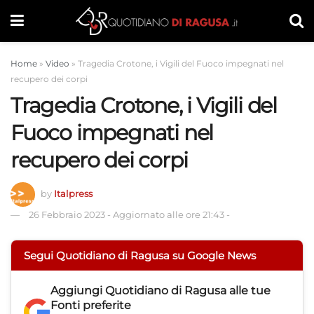
Home
»
Video
»
Tragedia Crotone, i Vigili del Fuoco impegnati nel
recupero dei corpi
Tragedia Crotone, i Vigili del
Fuoco impegnati nel
recupero dei corpi
by
Italpress
26 Febbraio 2023
-
Aggiornato alle ore 21:43
-
Segui Quotidiano di Ragusa su Google News
Aggiungi
Quotidiano di Ragusa
alle tue
Fonti preferite