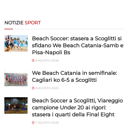
personalizzati, Sviluppare e migliorare i servizi, Utilizzare dati
limitati per la selezione dei contenuti.
Funzionalità
Sempre attivo
NOTIZIE
SPORT
Abbinare e combinare dati provenienti da altre
Beach Soccer: stasera a Scoglitti si
fonti di dati, Collegare diversi dispositivi,
Identificare i dispositivi in base alle informazioni
sfidano We Beach Catania-Samb e
trasmesse automaticamente.
Pisa-Napoli Bs
8 AGOSTO 2026
Utilizzare dati di geolocalizzazione precisi,
Riconoscere i dispositivi in base a informazioni
We Beach Catania in semifinale:
richieste attivamente.
Cagliari ko 6-5 a Scoglitti
8 AGOSTO 2026
Garantire la sicurezza, prevenire e
rilevare frodi, correggere errori, Erogare
Beach Soccer a Scoglitti, Viareggio
e presentare pubblicità e contenuto,
Sempre attivo
campione Under 20 ai rigori:
Salvare e comunicare le scelte sulla
stasera i quarti della Final Eight
privacy.
7 AGOSTO 2026