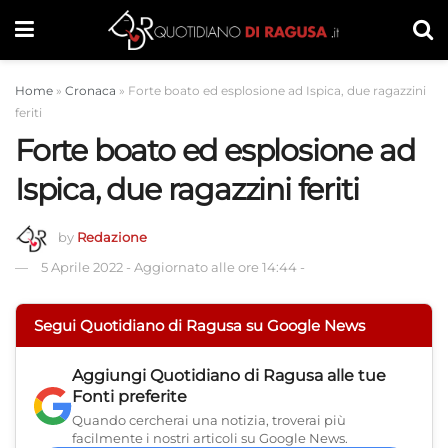
Home
»
Cronaca
»
Forte boato ed esplosione ad Ispica, due ragazzini
feriti
Forte boato ed esplosione ad
Ispica, due ragazzini feriti
by
Redazione
5 Aprile 2022
-
Aggiornato alle ore 14:44
-
Segui Quotidiano di Ragusa su Google News
Aggiungi
Quotidiano di Ragusa
alle tue
Fonti preferite
Quando cercherai una notizia, troverai più
facilmente i nostri articoli su Google News.