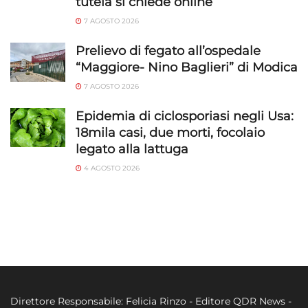
tutela si chiede online
7 AGOSTO 2026
Prelievo di fegato all’ospedale
“Maggiore- Nino Baglieri” di Modica
7 AGOSTO 2026
Epidemia di ciclosporiasi negli Usa:
18mila casi, due morti, focolaio
legato alla lattuga
4 AGOSTO 2026
Direttore Responsabile: Felicia Rinzo - Editore QDR News -