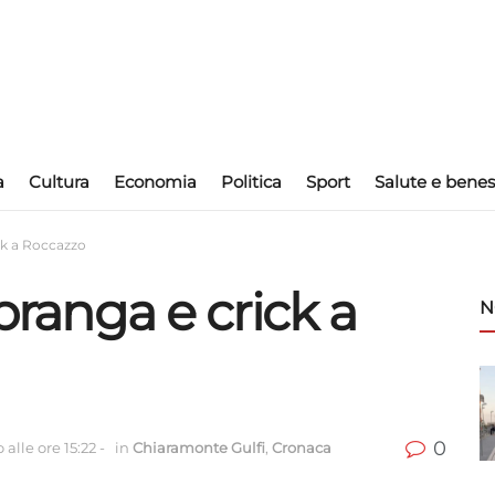
a
Cultura
Economia
Politica
Sport
Salute e benes
ick a Roccazzo
spranga e crick a
N
0
alle ore 15:22
-
in
Chiaramonte Gulfi
,
Cronaca