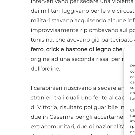
intervenivano per sedare una violenta 
dei militari fuggivano per le vie circost
militari stavano acquisendo alcune in
improvvisamente ripiombavano sul post
tunisina, che avevano già partecipato 
ferro, crick e bastone di legno che si 
origine ad una seconda rissa, per nulla
Pe
dell’ordine.
co
co
da
I carabinieri riuscivano a sedare anche
su
ri
stranieri tra i quali uno ferito al capo. 
fu
di Vittoria, risultato poi guaribile in gg
Cl
tu
due in Caserma per gli accertamenti. A c
im
extracomunitari, due di nazionalità tu
i 
ne