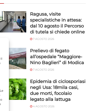
Ragusa, visite
specialistiche in attesa:
dal 10 agosto il Percorso
di tutela si chiede online
7 AGOSTO 2026
Prelievo di fegato
all’ospedale “Maggiore-
Il
Nino Baglieri” di Modica
e
7 AGOSTO 2026
Epidemia di ciclosporiasi
negli Usa: 18mila casi,
 Le
due morti, focolaio
e
legato alla lattuga
do
o
4 AGOSTO 2026