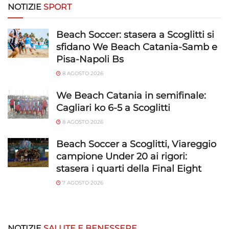
NOTIZIE
SPORT
richieste attivamente.
Garantire la sicurezza, prevenire e
Beach Soccer: stasera a Scoglitti si
rilevare frodi, correggere errori, Erogare
sfidano We Beach Catania-Samb e
e presentare pubblicità e contenuto,
Sempre attivo
Pisa-Napoli Bs
Salvare e comunicare le scelte sulla
8 AGOSTO 2026
privacy.
We Beach Catania in semifinale:
Cagliari ko 6-5 a Scoglitti
8 AGOSTO 2026
Beach Soccer a Scoglitti, Viareggio
campione Under 20 ai rigori:
stasera i quarti della Final Eight
7 AGOSTO 2026
NOTIZIE
SALUTE E BENESSERE