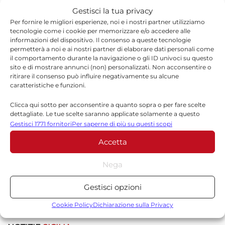
Gestisci la tua privacy
Per fornire le migliori esperienze, noi e i nostri partner utilizziamo
tecnologie come i cookie per memorizzare e/o accedere alle
informazioni del dispositivo. Il consenso a queste tecnologie
*
Nome
permetterà a noi e ai nostri partner di elaborare dati personali come
il comportamento durante la navigazione o gli ID univoci su questo
sito e di mostrare annunci (non) personalizzati. Non acconsentire o
ritirare il consenso può influire negativamente su alcune
caratteristiche e funzioni.
*
Email
Clicca qui sotto per acconsentire a quanto sopra o per fare scelte
dettagliate. Le tue scelte saranno applicate solamente a questo
sito. È possibile modificare le impostazioni in qualsiasi momento,
Gestisci 1771 fornitori
Per saperne di più su questi scopi
compreso il ritiro del consenso, utilizzando i pulsanti della Cookie
Sito web
Accetta
Policy o cliccando sul pulsante di gestione del consenso nella parte
inferiore dello schermo.
Nega
Statistiche
Gestisci opzioni
Archiviare informazioni su dispositivo e/o accedervi, Misurare le
prestazioni degli annunci, Misurare le prestazioni dei contenuti,
Cookie Policy
Dichiarazione sulla Privacy
Comprendere il pubblico attraverso statistiche o la
combinazione di dati provenienti da fonti diverse.