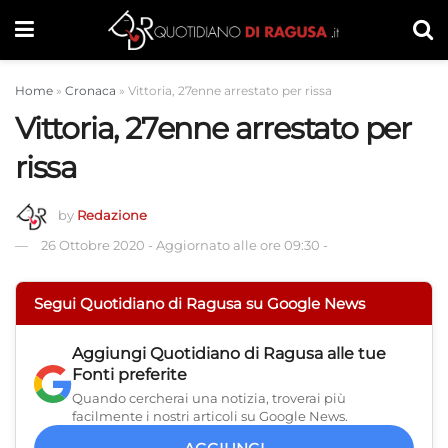
Home
»
Cronaca
»
Vittoria, 27enne arrestato per rissa
Vittoria, 27enne arrestato per
rissa
by
Redazione
26 Ottobre 2020
-
Aggiornato alle ore 09:30
-
Segui Quotidiano di Ragusa su Google News
Aggiungi
Quotidiano di Ragusa
alle tue
Fonti preferite
Quando cercherai una notizia, troverai più
facilmente i nostri articoli su Google News.