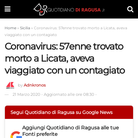
Home
»
Sicilia
»
Coronavirus: 57enne trovato morto a Licata, aveva
viaggiato con un contagiato
Coronavirus: 57enne trovato
morto a Licata, aveva
viaggiato con un contagiato
by
Adnkronos
21 Marzo 2020
-
Aggiornato alle ore 08:30
-
Segui Quotidiano di Ragusa su Google News
Aggiungi
Quotidiano di Ragusa
alle tue
Fonti preferite