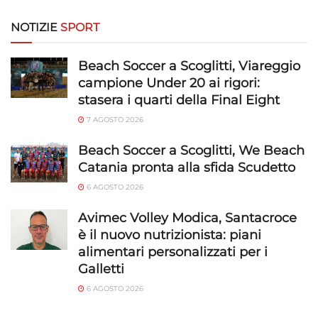
limitati per la selezione dei contenuti.
NOTIZIE
SPORT
Funzionalità
Sempre attivo
Beach Soccer a Scoglitti, Viareggio
Abbinare e combinare dati provenienti da altre
campione Under 20 ai rigori:
fonti di dati, Collegare diversi dispositivi,
stasera i quarti della Final Eight
Identificare i dispositivi in base alle informazioni
trasmesse automaticamente.
7 AGOSTO 2026
Beach Soccer a Scoglitti, We Beach
Utilizzare dati di geolocalizzazione precisi,
Catania pronta alla sfida Scudetto
Riconoscere i dispositivi in base a informazioni
richieste attivamente.
6 AGOSTO 2026
Avimec Volley Modica, Santacroce
Garantire la sicurezza, prevenire e
è il nuovo nutrizionista: piani
rilevare frodi, correggere errori, Erogare
alimentari personalizzati per i
e presentare pubblicità e contenuto,
Sempre attivo
Galletti
Salvare e comunicare le scelte sulla
privacy.
6 AGOSTO 2026