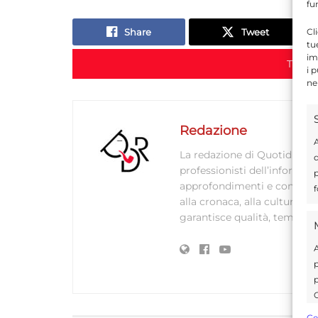
fu
Cl
Share
Tweet
tu
im
TORN
i 
ne
Redazione
A
La redazione di Quotidianodi
d
professionisti dell’informaz
p
approfondimenti e contenuti ac
f
alla cronaca, alla cultura e
garantisce qualità, tempestiv
A
p
p
C
s
Ge