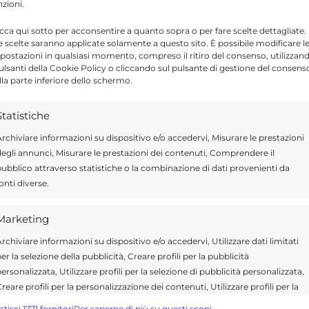
nzioni.
icca qui sotto per acconsentire a quanto sopra o per fare scelte dettagliate.
Send
Share
e scelte saranno applicate solamente a questo sito. È possibile modificare l
postazioni in qualsiasi momento, compreso il ritiro del consenso, utilizzan
A IN SPORT
pulsanti della Cookie Policy o cliccando sul pulsante di gestione del consens
lla parte inferiore dello schermo.
Statistiche
rchiviare informazioni su dispositivo e/o accedervi, Misurare le prestazioni
ragusa.it è composta da giornalisti, collaboratori e
egli annunci, Misurare le prestazioni dei contenuti, Comprendere il
ione che ogni giorno lavorano per offrire notizie,
ubblico attraverso statistiche o la combinazione di dati provenienti da
curati dedicati alla Sicilia, all’attualità, alla politica,
onti diverse.
 allo sport. Un team dinamico e indipendente che
ità e affidabilità.
Marketing
rchiviare informazioni su dispositivo e/o accedervi, Utilizzare dati limitati
er la selezione della pubblicità, Creare profili per la pubblicità
ersonalizzata, Utilizzare profili per la selezione di pubblicità personalizzata,
reare profili per la personalizzazione dei contenuti, Utilizzare profili per la
elezione di contenuti personalizzati, Sviluppare e migliorare i servizi,
stisci 1771 fornitori
Per saperne di più su questi scopi