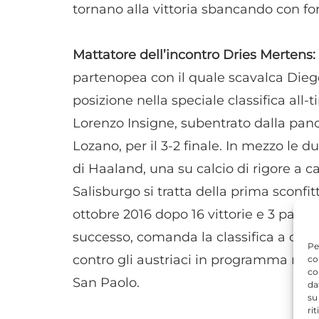
tornano alla vittoria sbancando con for
Mattatore dell’incontro Dries Mertens:
partenopea con il quale scavalca Di
posizione nella speciale classifica all
Lorenzo Insigne, subentrato dalla pan
Lozano, per il 3-2 finale. In mezzo le 
di Haaland, una su calcio di rigore a c
Salisburgo si tratta della prima sconfi
ottobre 2016 dopo 16 vittorie e 3 paregg
successo, comanda la classifica a quot
Pe
contro gli austriaci in programma mart
co
co
San Paolo.
da
su
ri