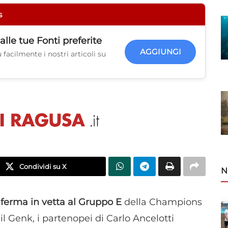
s
alle tue
Fonti preferite
AGGIUNGI
facilmente i nostri articoli su
Condividi su X
N
onferma in vetta al Gruppo E
della Champions
l Genk, i partenopei di Carlo Ancelotti