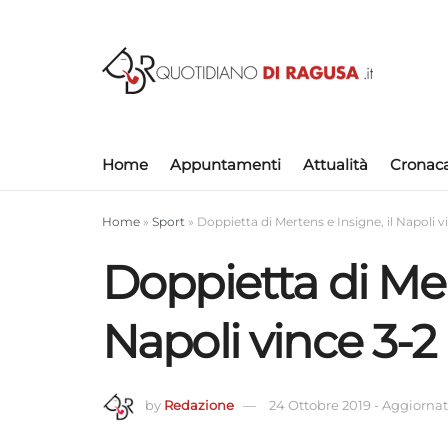
Home
Appuntamenti
Attualità
Cronac
Home
»
Sport
»
Doppietta di Mertens e Insigne, il Napoli v
Doppietta di Mer
Napoli vince 3-2
by
Redazione
24 Ottobre 2019
-
Aggiornato