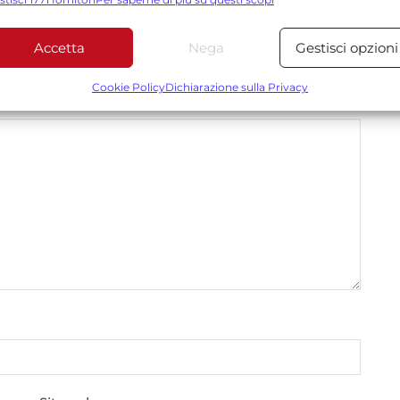
tilizzare dati limitati per la selezione dei contenuti.
Accetta
Nega
Gestisci opzioni
Funzionalità
Sempre attiv
*
 obbligatori sono contrassegnati
bbinare e combinare dati provenienti da altre fonti di dati,
Cookie Policy
Dichiarazione sulla Privacy
ollegare diversi dispositivi, Identificare i dispositivi in base
alle informazioni trasmesse automaticamente.
Utilizzare dati di geolocalizzazione precisi, Riconoscere i
dispositivi in base a informazioni richieste attivamente.
Garantire la sicurezza, prevenire e rilevare frodi,
correggere errori, Erogare e presentare
Sempre attiv
pubblicità e contenuto, Salvare e comunicare le
scelte sulla privacy.