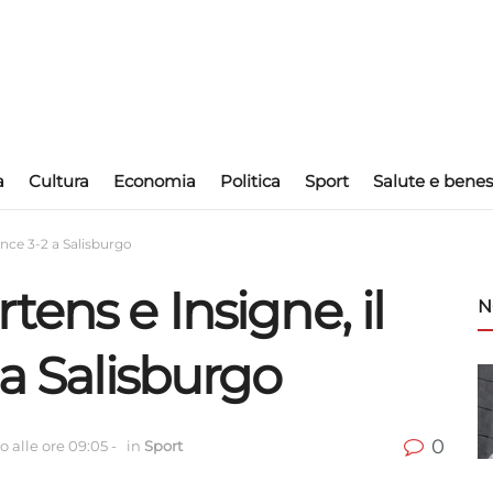
a
Cultura
Economia
Politica
Sport
Salute e benes
ince 3-2 a Salisburgo
tens e Insigne, il
N
 a Salisburgo
0
 alle ore 09:05
-
in
Sport