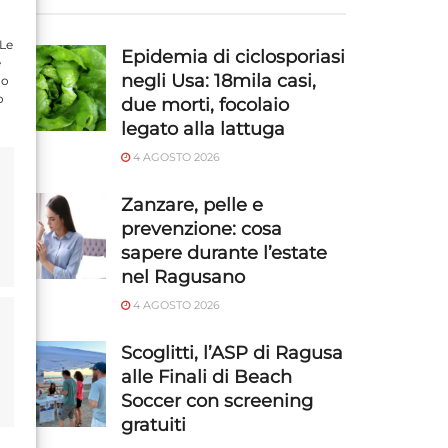
 Le
Epidemia di ciclosporiasi
e
negli Usa: 18mila casi,
do
o
due morti, focolaio
legato alla lattuga
4 AGOSTO 2026
Zanzare, pelle e
prevenzione: cosa
sapere durante l’estate
nel Ragusano
4 AGOSTO 2026
Scoglitti, l’ASP di Ragusa
alle Finali di Beach
Soccer con screening
gratuiti