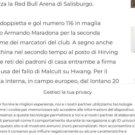
za la Red Bull Arena di Salisburgo.
doppietta e gol numero 116 in maglia
ego Armando Maradona per la seconda
-time dei marcatori del club. A segno anche
china nel secondo tempo al posto di Hirving
due reti dei padroni di casa entrambe a firma
ausa del fallo di Malcuit su Hwang. Per il
tta interna, in campo europeo, dal lontano 20
i tra le mura amiche. Il Napoli si gode il
Gestisci la tua privacy
a 7 punti, e prepara la prossima sfida proprio
r fornire le migliori esperienze, noi e i nostri partner utilizziamo tecnologie
edi’ 5 novembre alle ore 21:00 allo Stadio
me i cookie per memorizzare e/o accedere alle informazioni del dispositivo. 
nsenso a queste tecnologie permetterà a noi e ai nostri partner di elaborar
ti personali come il comportamento durante la navigazione o gli ID univoci
 questo sito e di mostrare annunci (non) personalizzati. Non acconsentire o
tirare il consenso può influire negativamente su alcune caratteristiche e
N