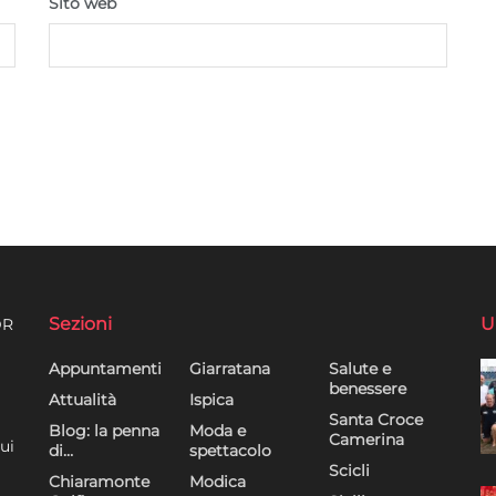
Sito web
Sezioni
U
DR
Appuntamenti
Giarratana
Salute e
benessere
Attualità
Ispica
Santa Croce
Blog: la penna
Moda e
Camerina
ui
di…
spettacolo
Scicli
Chiaramonte
Modica