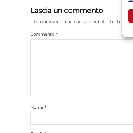
U
Lascia un commento
Il tuo indirizzo email non sarà pubblicato.
I campi
A
*
Commento
C
*
Nome