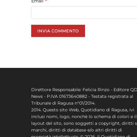
*
Email
Direttore Responsabile: Felicia Rinzo - Editore Q
News - P.IVA 01673640882 - Testata registrata al
Tribunale di Ragusa n°01/2014.
2014. Questo sito Web, Quotidiano di Ragusa, ivi
inclusi nomi, logo, nonchè lo schema di colori e il
layout del sito, sono soggetti a copyright, diritti s
marchi, diritti di database e/o altri diritti di
proprietà intellettuale. © 2026. Il Quotidiano di