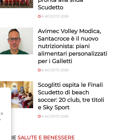
pronta alla sfida
Scudetto
6 AGOSTO 2026
Avimec Volley Modica,
Santacroce è il nuovo
nutrizionista: piani
alimentari personalizzati
per i Galletti
6 AGOSTO 2026
Scoglitti ospita le Finali
Scudetto di beach
soccer: 20 club, tre titoli
e Sky Sport
Il
4 AGOSTO 2026
e
OTIZIE
SALUTE E BENESSERE