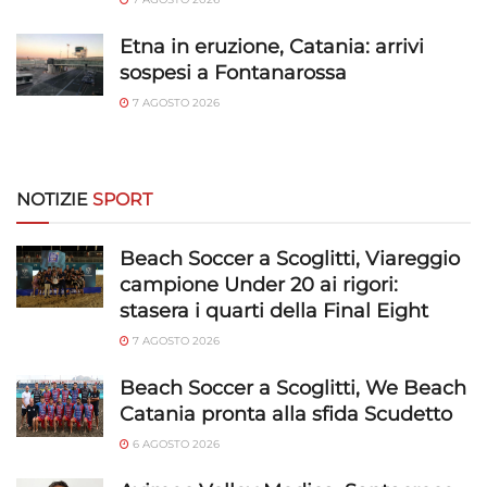
Salvare e comunicare le scelte sulla
privacy.
Etna in eruzione, Catania: arrivi
sospesi a Fontanarossa
7 AGOSTO 2026
NOTIZIE
SPORT
Beach Soccer a Scoglitti, Viareggio
campione Under 20 ai rigori:
stasera i quarti della Final Eight
7 AGOSTO 2026
Beach Soccer a Scoglitti, We Beach
Catania pronta alla sfida Scudetto
6 AGOSTO 2026