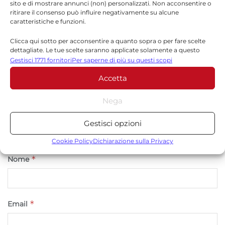
Il tuo indirizzo email non sarà pubblicato.
I campi
sito e di mostrare annunci (non) personalizzati. Non acconsentire o
ritirare il consenso può influire negativamente su alcune
*
obbligatori sono contrassegnati
caratteristiche e funzioni.
*
Commento
Clicca qui sotto per acconsentire a quanto sopra o per fare scelte
dettagliate. Le tue scelte saranno applicate solamente a questo
sito. È possibile modificare le impostazioni in qualsiasi momento,
Gestisci 1771 fornitori
Per saperne di più su questi scopi
compreso il ritiro del consenso, utilizzando i pulsanti della Cookie
Accetta
Policy o cliccando sul pulsante di gestione del consenso nella parte
inferiore dello schermo.
Nega
Statistiche
Gestisci opzioni
Archiviare informazioni su dispositivo e/o accedervi, Misurare le
prestazioni degli annunci, Misurare le prestazioni dei contenuti,
Cookie Policy
Dichiarazione sulla Privacy
Comprendere il pubblico attraverso statistiche o la
*
Nome
combinazione di dati provenienti da fonti diverse.
Marketing
*
Email
Archiviare informazioni su dispositivo e/o accedervi, Utilizzare
dati limitati per la selezione della pubblicità, Creare profili per la