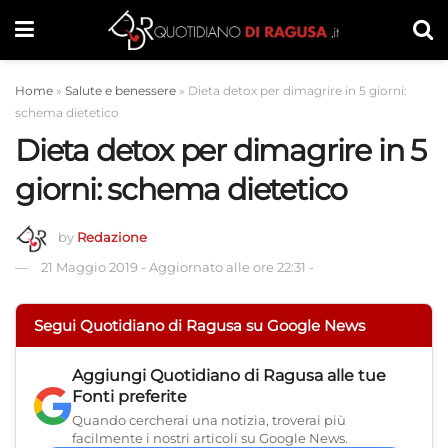
Home
»
Salute e benessere
»
Dieta detox per dimagrire in 5 giorni:
schema dietetico
Dieta detox per dimagrire in 5
giorni: schema dietetico
by
Redazione
21 Maggio 2019
-
Aggiornato alle ore 22:31
-
Segui Quotidiano di Ragusa su Google News
Aggiungi
Quotidiano di Ragusa
alle tue
Fonti preferite
Quando cercherai una notizia, troverai più
facilmente i nostri articoli su Google News.