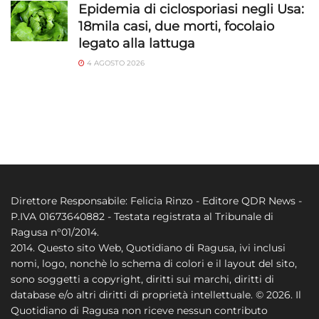
Epidemia di ciclosporiasi negli Usa:
18mila casi, due morti, focolaio
legato alla lattuga
4 AGOSTO 2026
Direttore Responsabile: Felicia Rinzo - Editore QDR News -
P.IVA 01673640882 - Testata registrata al Tribunale di
Ragusa n°01/2014.
2014. Questo sito Web, Quotidiano di Ragusa, ivi inclusi
nomi, logo, nonchè lo schema di colori e il layout del sito,
sono soggetti a copyright, diritti sui marchi, diritti di
database e/o altri diritti di proprietà intellettuale. © 2026. Il
Quotidiano di Ragusa non riceve nessun contributo