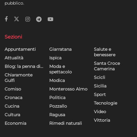
pubblico.
Sezioni
Appuntamenti
Giarratana
Salute e
benessere
Attualità
Ispica
Santa Croce
Blog: la penna di…
Moda e
Camerina
spettacolo
Chiaramonte
Scicli
Gulfi
Modica
Sicilia
Comiso
Monterosso Almo
Sport
Cronaca
Politica
Tecnologie
Cucina
Pozzallo
Video
Cultura
Ragusa
Vittoria
Economia
Rimedi naturali