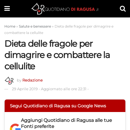
Home
»
Salute e benessere
»
Dieta delle fragole per dimagrire e
combattere la cellulite
Dieta delle fragole per
dimagrire e combattere la
cellulite
by
Redazione
29 Aprile 2019
-
Aggiornato alle ore 22:31
-
Segui Quotidiano di Ragusa su Google News
Aggiungi
Quotidiano di Ragusa
alle tue
Fonti preferite