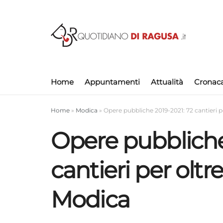
Home
Appuntamenti
Attualità
Cronac
Home
»
Modica
»
Opere pubbliche 2019-2021: 72 cantieri p
Opere pubbliche
cantieri per oltr
Modica