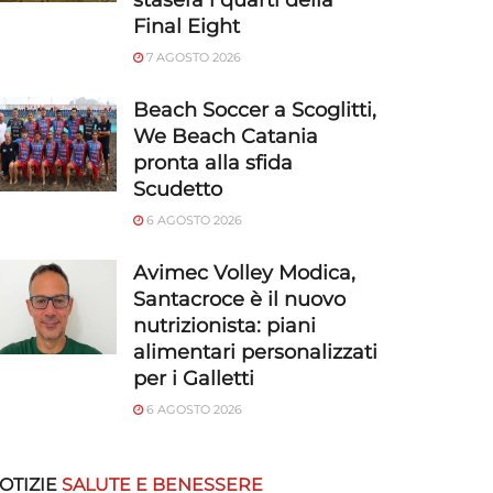
stasera i quarti della
Final Eight
7 AGOSTO 2026
Beach Soccer a Scoglitti,
We Beach Catania
pronta alla sfida
Scudetto
6 AGOSTO 2026
Avimec Volley Modica,
Santacroce è il nuovo
nutrizionista: piani
alimentari personalizzati
per i Galletti
6 AGOSTO 2026
OTIZIE
SALUTE E BENESSERE