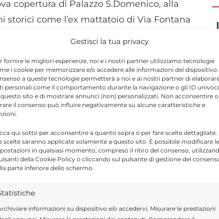
nuova copertura di Palazzo S.Domenico, alla
i storici come l’ex mattatoio di Via Fontana
Gestisci la tua privacy
r fornire le migliori esperienze, noi e i nostri partner utilizziamo tecnologie
cheggio nel piazzale Falcone Borsellino.
Dal
me i cookie per memorizzare e/o accedere alle informazioni del dispositivo. 
nsenso a queste tecnologie permetterà a noi e ai nostri partner di elaborar
rina di Modica a Maganuco. Con i fondi
ti personali come il comportamento durante la navigazione o gli ID univoci
ella Raccomandata, la realizzazione di un
 questo sito e di mostrare annunci (non) personalizzati. Non acconsentire o
tirare il consenso può influire negativamente su alcune caratteristiche e
di uno in via del Laghetto a Marina di
nzioni.
a Caitina, la rete idrica e la pavimentazione
icca qui sotto per acconsentire a quanto sopra o per fare scelte dettagliate.
e scelte saranno applicate solamente a questo sito. È possibile modificare l
tazione della strada C.da Aguglie – S.Filippo
postazioni in qualsiasi momento, compreso il ritiro del consenso, utilizzan
nali, il completamento dei lavori per il
pulsanti della Cookie Policy o cliccando sul pulsante di gestione del consens
lla parte inferiore dello schermo.
Statistiche
rchiviare informazioni su dispositivo e/o accedervi, Misurare le prestazioni