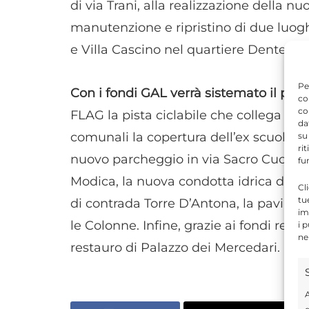
di via Trani, alla realizzazione della 
manutenzione e ripristino di due luogh
e Villa Cascino nel quartiere Dente.
Pe
Con i fondi GAL verrà sistemato il par
co
co
FLAG la pista ciclabile che collega Ma
da
comunali la copertura dell’ex scuola d
su
ri
nuovo parcheggio in via Sacro Cuore e 
fu
Modica, la nuova condotta idrica di c.d
Cl
tu
di contrada Torre D’Antona, la pavimen
im
le Colonne. Infine, grazie ai fondi regio
i 
ne
restauro di Palazzo dei Mercedari.
A