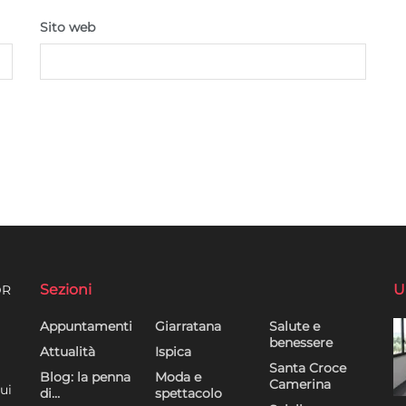
Sito web
Sezioni
U
DR
Appuntamenti
Giarratana
Salute e
benessere
Attualità
Ispica
Santa Croce
Blog: la penna
Moda e
Camerina
ui
di…
spettacolo