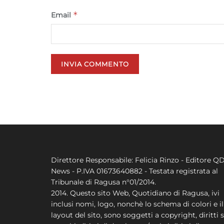
*
Email
Direttore Responsabile: Felicia Rinzo - Editore Q
News - P.IVA 01673640882 - Testata registrata al
Tribunale di Ragusa n°01/2014.
2014. Questo sito Web, Quotidiano di Ragusa, ivi
inclusi nomi, logo, nonchè lo schema di colori e il
layout del sito, sono soggetti a copyright, diritti s