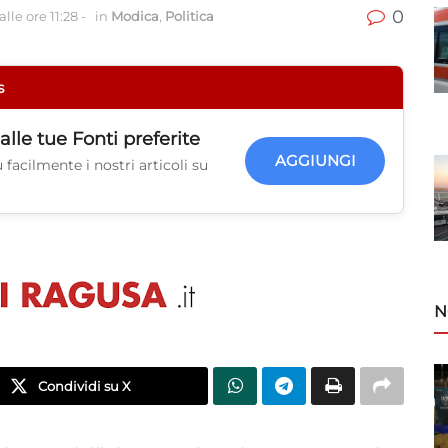
0
lle ore 11:28
-
in
Modica
,
Politica
s
alle tue
Fonti preferite
AGGIUNGI
facilmente i nostri articoli su
N
Condividi su X