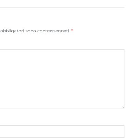
Garantire la sicurezza, prevenire e rilevare frodi,
correggere errori, Erogare e presentare
Sempre attiv
pubblicità e contenuto, Salvare e comunicare le
*
 obbligatori sono contrassegnati
scelte sulla privacy.