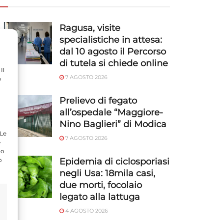
Ragusa, visite
specialistiche in attesa:
dal 10 agosto il Percorso
di tutela si chiede online
Il
7 AGOSTO 2026
e
Prelievo di fegato
all’ospedale “Maggiore-
Nino Baglieri” di Modica
 Le
7 AGOSTO 2026
e
do
o
Epidemia di ciclosporiasi
negli Usa: 18mila casi,
due morti, focolaio
legato alla lattuga
4 AGOSTO 2026