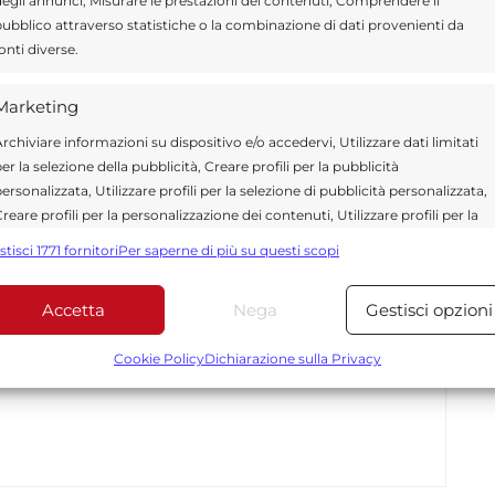
egli annunci, Misurare le prestazioni dei contenuti, Comprendere il
Send
Share
ubblico attraverso statistiche o la combinazione di dati provenienti da
onti diverse.
 IN MODICA
Marketing
 IN POLITICA
rchiviare informazioni su dispositivo e/o accedervi, Utilizzare dati limitati
er la selezione della pubblicità, Creare profili per la pubblicità
ersonalizzata, Utilizzare profili per la selezione di pubblicità personalizzata,
reare profili per la personalizzazione dei contenuti, Utilizzare profili per la
elezione di contenuti personalizzati, Sviluppare e migliorare i servizi,
stisci 1771 fornitori
Per saperne di più su questi scopi
tilizzare dati limitati per la selezione dei contenuti.
ragusa.it è composta da giornalisti, collaboratori e
ione che ogni giorno lavorano per offrire notizie,
Accetta
Nega
Gestisci opzioni
curati dedicati alla Sicilia, all’attualità, alla politica,
Funzionalità
Sempre attiv
 allo sport. Un team dinamico e indipendente che
bbinare e combinare dati provenienti da altre fonti di dati,
Cookie Policy
Dichiarazione sulla Privacy
ità e affidabilità.
ollegare diversi dispositivi, Identificare i dispositivi in base
alle informazioni trasmesse automaticamente.
Utilizzare dati di geolocalizzazione precisi, Riconoscere i
dispositivi in base a informazioni richieste attivamente.