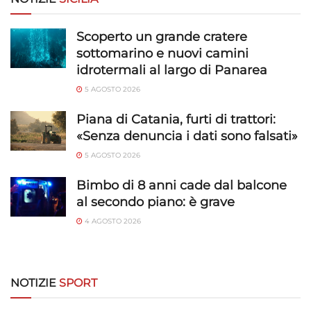
Funzionalità
Sempre attivo
Scoperto un grande cratere
Abbinare e combinare dati provenienti da altre
sottomarino e nuovi camini
fonti di dati, Collegare diversi dispositivi,
idrotermali al largo di Panarea
Identificare i dispositivi in base alle informazioni
trasmesse automaticamente.
5 AGOSTO 2026
Piana di Catania, furti di trattori:
Utilizzare dati di geolocalizzazione precisi,
«Senza denuncia i dati sono falsati»
Riconoscere i dispositivi in base a informazioni
richieste attivamente.
5 AGOSTO 2026
Bimbo di 8 anni cade dal balcone
Garantire la sicurezza, prevenire e
al secondo piano: è grave
rilevare frodi, correggere errori, Erogare
e presentare pubblicità e contenuto,
Sempre attivo
4 AGOSTO 2026
Salvare e comunicare le scelte sulla
privacy.
NOTIZIE
SPORT