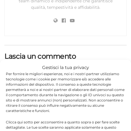
team dinamico e indipendente che garantisce
qualità, tempestività e affidabilità.
Lascia un commento
Il tuo indirizzo email non sarà pubblicato.
I campi
Gestisci la tua privacy
*
obbligatori sono contrassegnati
Per fornire le migliori esperienze, noi e i nostri partner utilizziamo
tecnologie come i cookie per memorizzare e/o accedere alle
informazioni del dispositivo. Il consenso a queste tecnologie
*
Commento
permetterà a noi e ai nostri partner di elaborare dati personali come
il comportamento durante la navigazione o gli ID univoci su questo
sito e di mostrare annunci (non) personalizzati. Non acconsentire o
ritirare il consenso può influire negativamente su alcune
caratteristiche e funzioni.
Clicca qui sotto per acconsentire a quanto sopra o per fare scelte
dettagliate. Le tue scelte saranno applicate solamente a questo