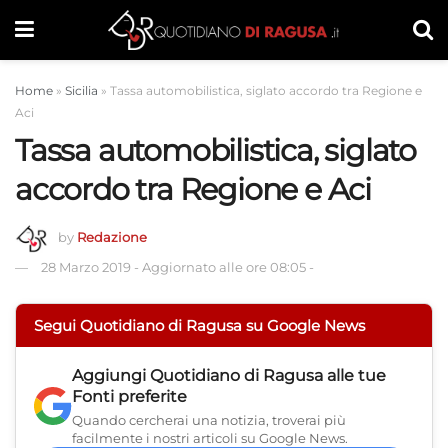
Home
»
Sicilia
»
Tassa automobilistica, siglato accordo tra Regione e
Aci
Tassa automobilistica, siglato
accordo tra Regione e Aci
by
Redazione
28 Marzo 2019
-
Aggiornato alle ore 08:05
-
Segui Quotidiano di Ragusa su Google News
Aggiungi
Quotidiano di Ragusa
alle tue
Fonti preferite
Quando cercherai una notizia, troverai più
facilmente i nostri articoli su Google News.