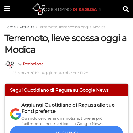
Home
»
Attualità
»
Terremoto, lieve scossa oggi a Modica
Terremoto, lieve scossa oggi a
Modica
by
Redazione
25 Marzo 2019
-
Aggiornato alle ore 11:28
-
Segui Quotidiano di Ragusa su Google News
Aggiungi
Quotidiano di Ragusa
alle tue
Fonti preferite
Quando cercherai una notizia, troverai più
facilmente i nostri articoli su Google News.