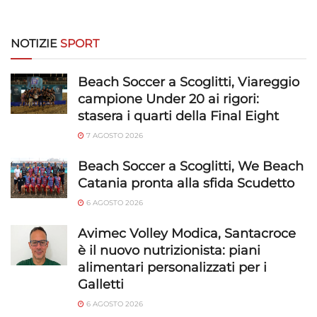
personalizzati, Sviluppare e migliorare i servizi, Utilizzare dati
limitati per la selezione dei contenuti.
NOTIZIE
SPORT
Funzionalità
Sempre attivo
Abbinare e combinare dati provenienti da altre
Beach Soccer a Scoglitti, Viareggio
fonti di dati, Collegare diversi dispositivi,
campione Under 20 ai rigori:
Identificare i dispositivi in base alle informazioni
stasera i quarti della Final Eight
trasmesse automaticamente.
7 AGOSTO 2026
Utilizzare dati di geolocalizzazione precisi,
Beach Soccer a Scoglitti, We Beach
Riconoscere i dispositivi in base a informazioni
Catania pronta alla sfida Scudetto
richieste attivamente.
6 AGOSTO 2026
Garantire la sicurezza, prevenire e
Avimec Volley Modica, Santacroce
rilevare frodi, correggere errori, Erogare
è il nuovo nutrizionista: piani
e presentare pubblicità e contenuto,
Sempre attivo
alimentari personalizzati per i
Salvare e comunicare le scelte sulla
Galletti
privacy.
6 AGOSTO 2026