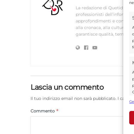
ne
La redazione di Quotidianodi
professionisti dell’informaz
approfondimenti e contenuti ac
alla cronaca, alla cultura e
A
garantisce qualità, tempestiv
d
p
f
A
p
Lascia un commento
p
C
Il tuo indirizzo email non sarà pubblicato.
I campi
s
Ge
U
*
Commento
A