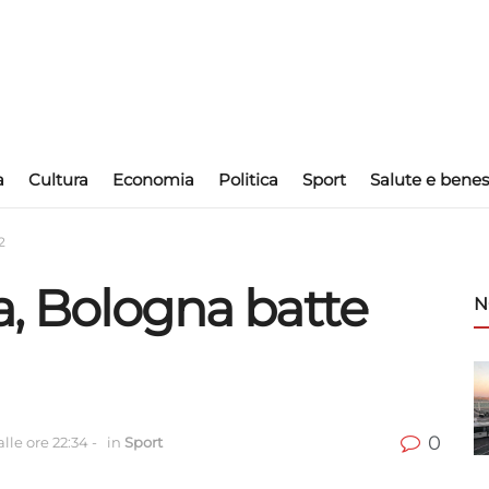
a
Cultura
Economia
Politica
Sport
Salute e benes
2
a, Bologna batte
N
0
lle ore 22:34
-
in
Sport