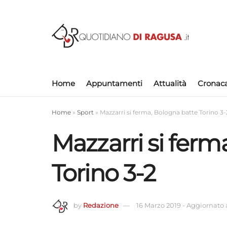
Home
Appuntamenti
Attualità
Cronac
Home
»
Sport
»
Mazzarri si ferma, Bologna batte Torino 3-
Mazzarri si ferm
Torino 3-2
by
Redazione
16 Marzo 2019
-
Aggiornato a