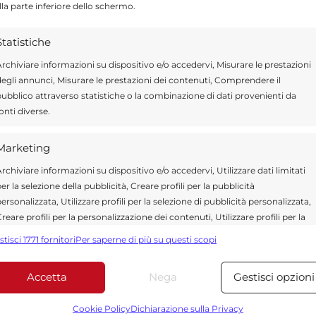
lla parte inferiore dello schermo.
N
ragusa.it è composta da giornalisti, collaboratori e
ione che ogni giorno lavorano per offrire notizie,
Statistiche
curati dedicati alla Sicilia, all’attualità, alla politica,
 allo sport. Un team dinamico e indipendente che
rchiviare informazioni su dispositivo e/o accedervi, Misurare le prestazioni
ità e affidabilità.
egli annunci, Misurare le prestazioni dei contenuti, Comprendere il
ubblico attraverso statistiche o la combinazione di dati provenienti da
onti diverse.
Marketing
rchiviare informazioni su dispositivo e/o accedervi, Utilizzare dati limitati
er la selezione della pubblicità, Creare profili per la pubblicità
ersonalizzata, Utilizzare profili per la selezione di pubblicità personalizzata,
reare profili per la personalizzazione dei contenuti, Utilizzare profili per la
*
 obbligatori sono contrassegnati
elezione di contenuti personalizzati, Sviluppare e migliorare i servizi,
stisci 1771 fornitori
Per saperne di più su questi scopi
tilizzare dati limitati per la selezione dei contenuti.
Accetta
Nega
Gestisci opzioni
Funzionalità
Sempre attiv
bbinare e combinare dati provenienti da altre fonti di dati,
Cookie Policy
Dichiarazione sulla Privacy