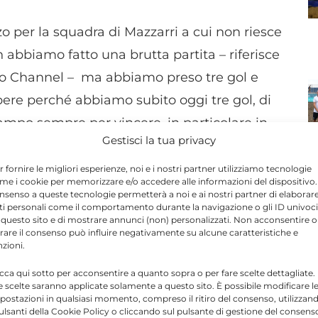
zzo per la squadra di Mazzarri a cui non riesce
n abbiamo fatto una brutta partita – riferisce
ino Channel – ma abbiamo preso tre gol e
sapere perché abbiamo subito oggi tre gol, di
ampo sempre per vincere, in particolare in
Gestisci la tua privacy
stro obiettivo”.
r fornire le migliori esperienze, noi e i nostri partner utilizziamo tecnologie
me i cookie per memorizzare e/o accedere alle informazioni del dispositivo. 
nsenso a queste tecnologie permetterà a noi e ai nostri partner di elaborar
ti personali come il comportamento durante la navigazione o gli ID univoci
Send
Share
 questo sito e di mostrare annunci (non) personalizzati. Non acconsentire o
tirare il consenso può influire negativamente su alcune caratteristiche e
A IN SPORT
nzioni.
icca qui sotto per acconsentire a quanto sopra o per fare scelte dettagliate.
e scelte saranno applicate solamente a questo sito. È possibile modificare l
postazioni in qualsiasi momento, compreso il ritiro del consenso, utilizzan
pulsanti della Cookie Policy o cliccando sul pulsante di gestione del consens