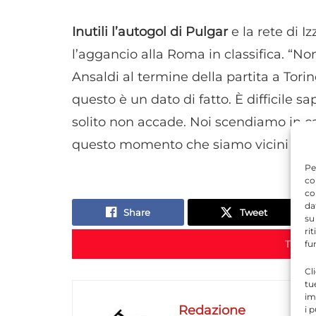
Inutili l’autogol di Pulgar
e la rete di I
l’aggancio alla Roma in classifica. “No
Ansaldi al termine della partita a Tor
questo è un dato di fatto. È difficile 
solito non accade. Noi scendiamo in c
questo momento che siamo vicini al no
Pe
co
co
da
Share
Tweet
su
ri
TORN
fu
Cl
tu
im
Redazione
i 