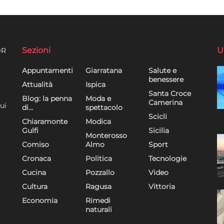
Sezioni
U
DR
Appuntamenti
Giarratana
Salute e
benessere
Attualità
Ispica
Santa Croce
Blog: la penna
Moda e
Camerina
ui
di…
spettacolo
Scicli
Chiaramonte
Modica
Gulfi
Sicilia
Monterosso
Comiso
Almo
Sport
Cronaca
Politica
Tecnologie
Cucina
Pozzallo
Video
Cultura
Ragusa
Vittoria
Economia
Rimedi
naturali