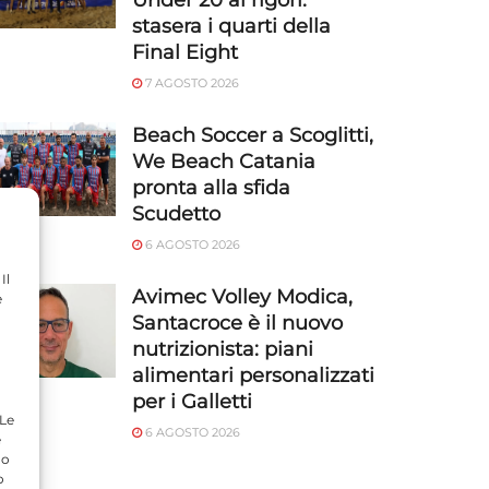
Under 20 ai rigori:
stasera i quarti della
Final Eight
7 AGOSTO 2026
Beach Soccer a Scoglitti,
We Beach Catania
pronta alla sfida
Scudetto
6 AGOSTO 2026
Il
Avimec Volley Modica,
e
Santacroce è il nuovo
nutrizionista: piani
alimentari personalizzati
per i Galletti
 Le
6 AGOSTO 2026
e
do
o