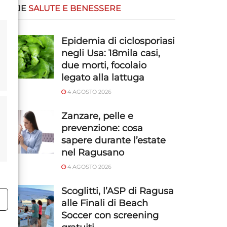
OTIZIE
SALUTE E BENESSERE
Epidemia di ciclosporiasi
negli Usa: 18mila casi,
due morti, focolaio
legato alla lattuga
4 AGOSTO 2026
Zanzare, pelle e
prevenzione: cosa
sapere durante l’estate
nel Ragusano
4 AGOSTO 2026
Scoglitti, l’ASP di Ragusa
alle Finali di Beach
o
Soccer con screening