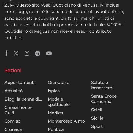
2014. Questo sito Web, Quotidiano di Ragusa, ivi inclusi
nomi, logo, nonchè lo schema di colori e il layout del sito,
sono soggetti a copyright, diritti sui marchi, diritti di
database e/o altri diritti di proprietà intellettuale. © 2026. Il
Quotidiano di Ragusa non riceve nessun contributo
pubblico.
Sezioni
Appuntamenti
Giarratana
Salute e
benessere
Attualità
Ispica
Santa Croce
Blog: la penna di…
Moda e
Camerina
spettacolo
Chiaramonte
Scicli
Gulfi
Modica
Sicilia
Comiso
Monterosso Almo
Sport
Cronaca
Politica