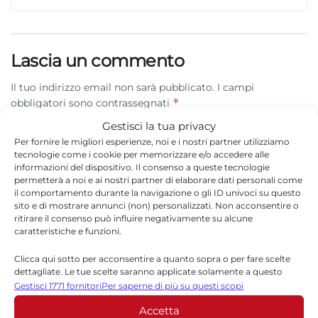
Lascia un commento
Il tuo indirizzo email non sarà pubblicato.
I campi
*
obbligatori sono contrassegnati
Gestisci la tua privacy
*
Commento
Per fornire le migliori esperienze, noi e i nostri partner utilizziamo
tecnologie come i cookie per memorizzare e/o accedere alle
informazioni del dispositivo. Il consenso a queste tecnologie
permetterà a noi e ai nostri partner di elaborare dati personali come
il comportamento durante la navigazione o gli ID univoci su questo
sito e di mostrare annunci (non) personalizzati. Non acconsentire o
ritirare il consenso può influire negativamente su alcune
caratteristiche e funzioni.
Clicca qui sotto per acconsentire a quanto sopra o per fare scelte
dettagliate. Le tue scelte saranno applicate solamente a questo
sito. È possibile modificare le impostazioni in qualsiasi momento,
Gestisci 1771 fornitori
Per saperne di più su questi scopi
compreso il ritiro del consenso, utilizzando i pulsanti della Cookie
*
Nome
Accetta
Policy o cliccando sul pulsante di gestione del consenso nella parte