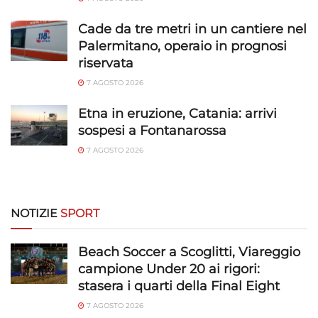
Abbinare e combinare dati provenienti da altre
fonti di dati, Collegare diversi dispositivi,
Cade da tre metri in un cantiere nel
Identificare i dispositivi in base alle informazioni
Palermitano, operaio in prognosi
trasmesse automaticamente.
riservata
7 AGOSTO 2026
Utilizzare dati di geolocalizzazione precisi,
Riconoscere i dispositivi in base a informazioni
Etna in eruzione, Catania: arrivi
richieste attivamente.
sospesi a Fontanarossa
7 AGOSTO 2026
Garantire la sicurezza, prevenire e
rilevare frodi, correggere errori, Erogare
e presentare pubblicità e contenuto,
Sempre attivo
Salvare e comunicare le scelte sulla
NOTIZIE
SPORT
privacy.
Beach Soccer a Scoglitti, Viareggio
campione Under 20 ai rigori:
stasera i quarti della Final Eight
7 AGOSTO 2026