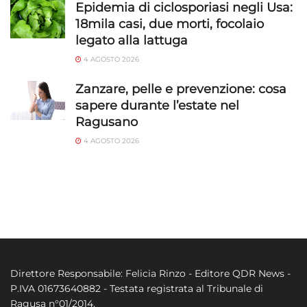
Epidemia di ciclosporiasi negli Usa:
18mila casi, due morti, focolaio
legato alla lattuga
4 AGOSTO 2026
Zanzare, pelle e prevenzione: cosa
sapere durante l’estate nel
Ragusano
4 AGOSTO 2026
Direttore Responsabile: Felicia Rinzo - Editore QDR News -
P.IVA 01673640882 - Testata registrata al Tribunale di
Ragusa n°01/2014.