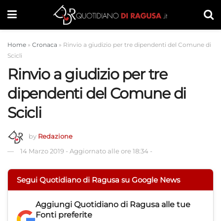
Home
»
Cronaca
»
Rinvio a giudizio per tre dipendenti del Comune di
Scicli
Rinvio a giudizio per tre
dipendenti del Comune di
Scicli
by
Redazione
14 Marzo 2019
-
Aggiornato alle ore 18:34
-
Segui Quotidiano di Ragusa su Google News
Aggiungi
Quotidiano di Ragusa
alle tue
Fonti preferite