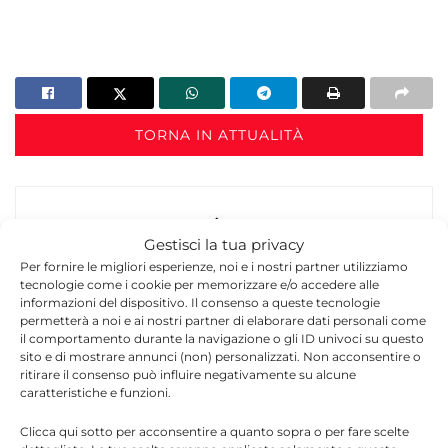
TORNA IN ATTUALITÀ
Gestisci la tua privacy
Per fornire le migliori esperienze, noi e i nostri partner utilizziamo
tecnologie come i cookie per memorizzare e/o accedere alle
informazioni del dispositivo. Il consenso a queste tecnologie
Redazione
permetterà a noi e ai nostri partner di elaborare dati personali come
il comportamento durante la navigazione o gli ID univoci su questo
La redazione di Quotidianodiragusa.it è composta
sito e di mostrare annunci (non) personalizzati. Non acconsentire o
da giornalisti, collaboratori e professionisti
ritirare il consenso può influire negativamente su alcune
dell’informazione che ogni giorno lavorano per
caratteristiche e funzioni.
offrire notizie, approfondimenti e contenuti
Clicca qui sotto per acconsentire a quanto sopra o per fare scelte
accurati dedicati alla Sicilia, all’attualità, alla