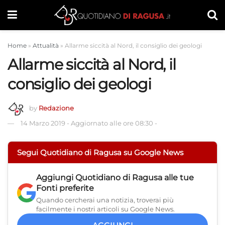
Home
»
Attualità
»
Allarme siccità al Nord, il consiglio dei geologi
Allarme siccità al Nord, il
consiglio dei geologi
by
Redazione
14 Marzo 2019
-
Aggiornato alle ore 08:30
-
Segui Quotidiano di Ragusa su Google News
Aggiungi
Quotidiano di Ragusa
alle tue
Fonti preferite
Quando cercherai una notizia, troverai più
facilmente i nostri articoli su Google News.